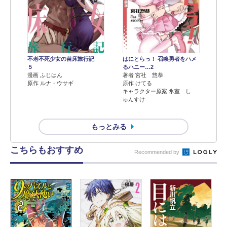
不老不死少女の苗床旅行記
はにとらっ！ 召喚勇者をハメ
５
るハニー…2
漫画 ふじはん
著者 宮社 惣恭
原作 ルナ・ウサギ
原作 けてる
キャラクター原案 氷室 し
ゅんすけ
もっとみる
こちらもおすすめ
Recommended by