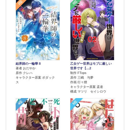
2位
3位
結界師の一輪華 8
乙女ゲー世界はモブに厳しい
著者 おだやか
世界です【…2
原作 クレハ
制作 FTops
キャラクター原案 ボダック
原作 三嶋 与夢
ス
作画 行々狸
キャラクター原案 孟達
構成 マツリ セイシロウ
4位
5位