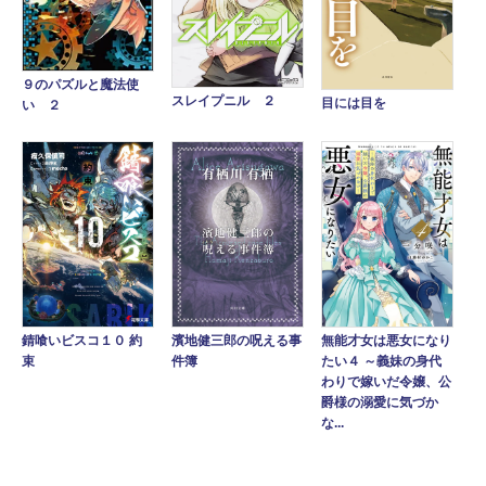
９のパズルと魔法使
スレイプニル ２
目には目を
い ２
錆喰いビスコ１０ 約
濱地健三郎の呪える事
無能才女は悪女になり
束
件簿
たい４ ～義妹の身代
わりで嫁いだ令嬢、公
爵様の溺愛に気づか
な...