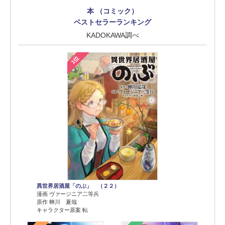
本 （コミック）
ベストセラーランキング
KADOKAWA調べ
1位
異世界居酒屋「のぶ」 （２２）
漫画 ヴァージニア二等兵
原作 蝉川 夏哉
キャラクター原案 転