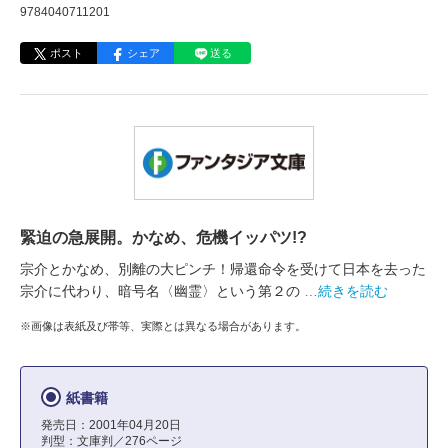
9784040711201
ポスト
シェア
送る
緊迫の急展開。かなめ、危機イッパツ!?
宗介とかなめ、別離の大ピンチ！帰還命令を受けて日本を去った
宗介に代わり、暗号名〈幽霊〉という第２の
…続きを読む
※画像は表紙及び帯等、実際とは異なる場合があります。
紙書籍
発売日：2001年04月20日
判型：文庫判／276ページ