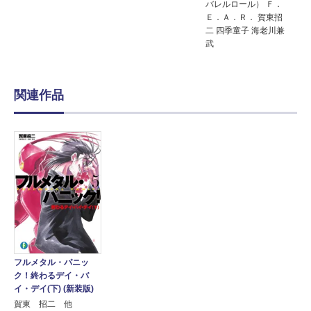
バレルロール） Ｆ．
Ｅ．Ａ．Ｒ． 賀東招
二 四季童子 海老川兼
武
関連作品
フルメタル・パニッ
ク！終わるデイ・バ
イ・デイ(下) (新装版)
賀東 招二 他