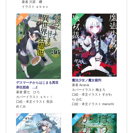
著者 川原 礫
イラスト ａｂｅｃ
2位
3位
魔法少女ノ魔女裁判
デスマーチからはじまる異世
著者 Acacia
界狂想曲 …2
カバーイラスト 梅まろ
著者 愛七 ひろ
口絵・本文イラスト すがわ
カバーイラスト ｓｈｒｉ
ら おむ
口絵・本文イラスト 長浜
口絵・本文イラスト maruchi
めぐみ
4位
5位