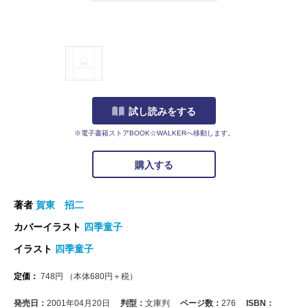
試し読みをする
※電子書籍ストアBOOK☆WALKERへ移動します。
購入する
著者
賀東 招二
カバーイラスト
四季童子
イラスト
四季童子
定価：
748
円
（本体
680
円＋税）
発売日：
2001年04月20日
判型：
文庫判
ページ数：
276
ISBN：