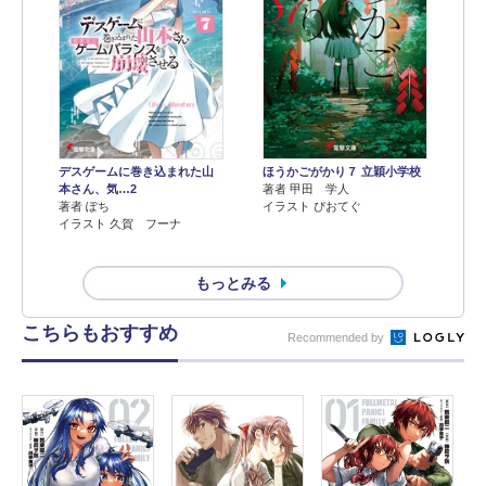
デスゲームに巻き込まれた山
ほうかごがかり７ 立穎小学校
本さん、気…2
著者 甲田 学人
著者 ぽち
イラスト ぴおてぐ
イラスト 久賀 フーナ
もっとみる
こちらもおすすめ
Recommended by