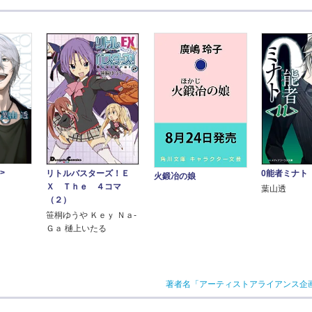
>
0能者ミナト
リトルバスターズ！Ｅ
火鍛冶の娘
Ｘ Ｔｈｅ ４コマ
葉山透
（２）
笹桐ゆうや Ｋｅｙ Ｎａ‐
Ｇａ 樋上いたる
著者名「アーティストアライアンス企