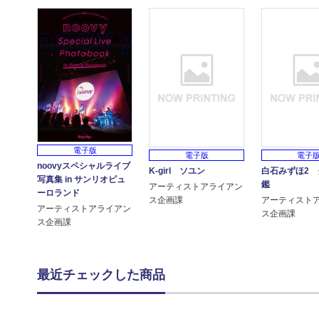
電子版
電子版
電子
noovyスペシャルライブ
K-girl ソユン
白石みずほ2 
写真集 in サンリオピュ
鑑
アーティストアライアン
ーロランド
ス企画課
アーティスト
アーティストアライアン
ス企画課
ス企画課
最近チェックした商品