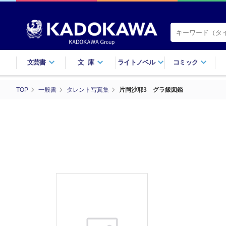
文芸書
文庫
ライトノベル
コミック
TOP
一般書
タレント写真集
片岡沙耶3 グラ飯図鑑