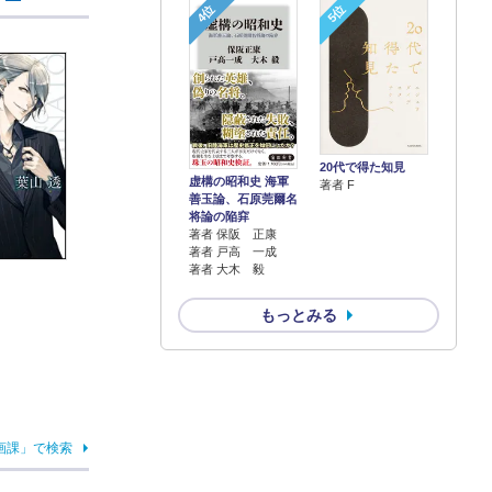
4位
5位
20代で得た知見
虚構の昭和史 海軍
著者 F
善玉論、石原莞爾名
将論の陥穽
著者 保阪 正康
著者 戸高 一成
著者 大木 毅
もっとみる
画課」で検索