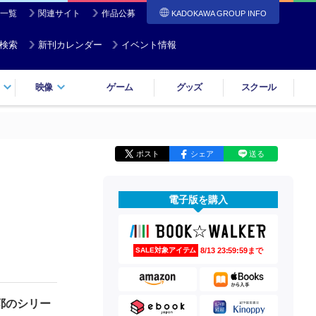
一覧
関連サイト
作品公募
KADOKAWA GROUP INFO
検索
新刊カレンダー
イベント情報
映像
ゲーム
グッズ
スクール
ポスト
シェア
送る
電子版を購入
8/13 23:59:59まで
SALE対象アイテム
耶のシリー