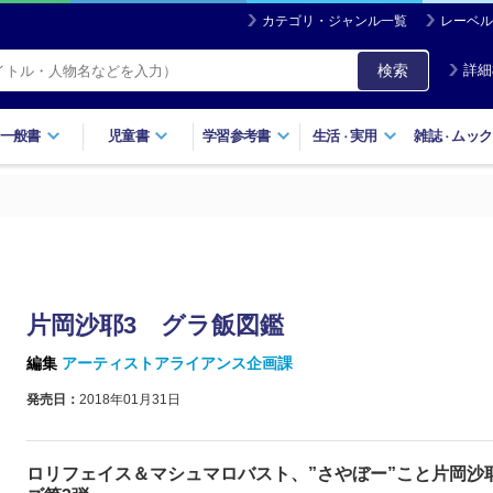
カテゴリ・ジャンル一覧
レーベル
検索
詳細
一般書
児童書
学習参考書
生活
実用
雑誌
ムック
・
・
片岡沙耶3 グラ飯図鑑
編集
アーティストアライアンス企画課
発売日：
2018年01月31日
ロリフェイス＆マシュマロバスト、”さやぼー”こと片岡沙