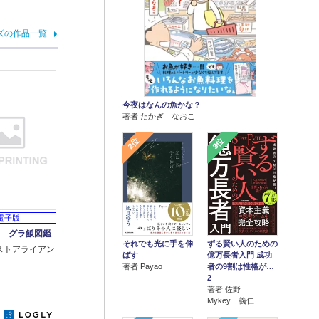
ズの作品一覧
今夜はなんの魚かな？
著者 たかぎ なおこ
2位
3位
電子版
2 グラ飯図鑑
それでも光に手を伸
ずる賢い人のための
ストアライアン
ばす
億万長者入門 成功
著者 Payao
者の9割は性格が…
2
著者 佐野
Mykey 義仁
y