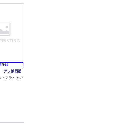
電子版
5 グラ飯図鑑
ストアライアン