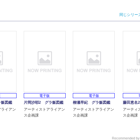
同じシリー
版
電子版
電子版
ラ飯図鑑
片岡沙耶2 グラ飯図鑑
柳瀬早紀 グラ飯図鑑
藤田恵名
アライアン
アーティストアライアン
アーティストアライアン
アーティ
ス企画課
ス企画課
ス企画課
Recommended b