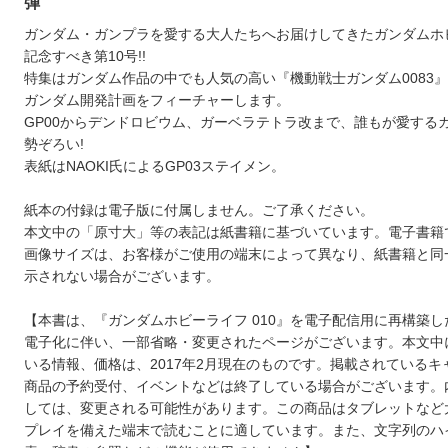
弾
ガンダム・ガンプラを愛する大人たちへお届けしてきたガンダムホ
記念すべき第10号!!
特集はガンダム作品の中でも人気の高い『機動戦士ガンダム0083
ガンダム開発計画をフィーチャーします。
GP00からデンドロビウム、ガーベラテトラ改まで、誰もが愛する
勢ぞろい!
表紙はNAOKI氏によるGP03ステイメン。
紙本の付録は電子版に付属しません。ご了承ください。
本文中の「原寸大」等の表記は紙書籍に基づいています。電子書籍
画像サイズは、お客様がご使用の端末によって異なり、紙書籍と同
示されない場合がございます。
【本書は、『ガンダムホビーライフ 010』を電子配信用に再構築
電子化に伴い、一部省略・変更されたページがございます。本文中
いる情報、価格は、2017年2月現在のものです。掲載されているキ
商品の予約受付、イベントなどは終了している場合がございます。
しては、変更される可能性があります。この商品はタブレットなど
プレイを備えた端末で読むことに適しています。また、文字列のハ