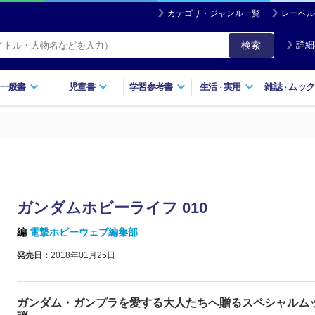
カテゴリ・ジャンル一覧
レーベル
検索
詳細
一般書
児童書
学習参考書
生活
実用
雑誌
ムック
・
・
ガンダムホビーライフ 010
編
電撃ホビーウェブ編集部
発売日：
2018年01月25日
ガンダム・ガンプラを愛する大人たちへ贈るスペシャルム