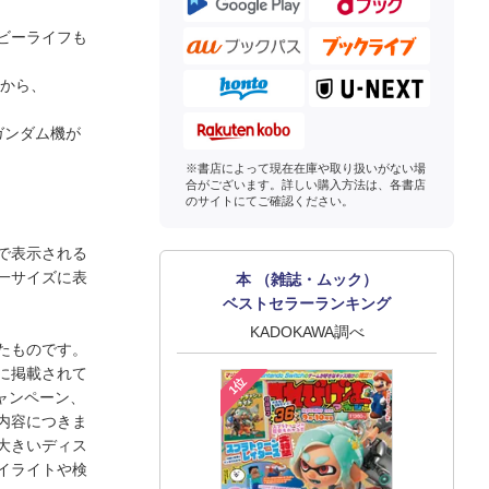
ビーライフも
』から、
ガンダム機が
※書店によって現在在庫や取り扱いがない場
合がございます。詳しい購入方法は、各書店
のサイトにてご確認ください。
で表示される
一サイズに表
本 （雑誌・ムック）
ベストセラーランキング
KADOKAWA調べ
したものです。
に掲載されて
1位
ャンペーン、
内容につきま
大きいディス
イライトや検