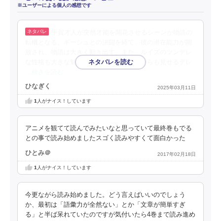
※ユーザーによる個人の感想です
平賀才人が突然才能を開花させるシーンが物語の
転機となる。ギーシュとの決闘を経て、彼の潜在能力が開
放され、物語は大きく動き出す。また、ルイズのツンデレ
な性格も大きな魅力で、彼女の強がりながらも見せるデレ
…続きを読む
ひなぎく
2025年03月11日
1
人がナイス！しています
アニメを観てて読んでみたいなと思っていて最終巻もでる
との事で読み始めましたスゴく読みやすくて面白かった
ひとみ＠
2017年02月18日
1
人がナイス！しています
今更ながら読み始めました。どう言えばいいのでしょう
か、最初は「語彙力が全然ない」とか「文章が簡単すぎ
る」と半ば呆れていたのですが気付いたら4巻まで読み進め