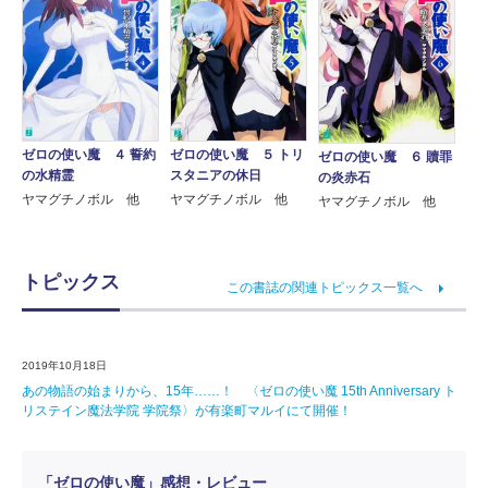
ゼロの使い魔 ４ 誓約
ゼロの使い魔 ５ トリ
ゼロの使い魔 ６ 贖罪
の水精霊
スタニアの休日
の炎赤石
ヤマグチノボル 他
ヤマグチノボル 他
ヤマグチノボル 他
トピックス
この書誌の関連トピックス一覧へ
2019年10月18日
あの物語の始まりから、15年……！ 〈ゼロの使い魔 15th Anniversary ト
リステイン魔法学院 学院祭〉が有楽町マルイにて開催！
「ゼロの使い魔」感想・レビュー