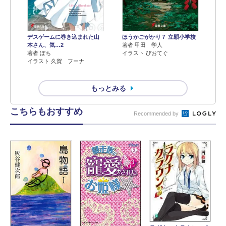
デスゲームに巻き込まれた山
ほうかごがかり７ 立穎小学校
本さん、気…2
著者 甲田 学人
著者 ぽち
イラスト ぴおてぐ
イラスト 久賀 フーナ
もっとみる
こちらもおすすめ
Recommended by