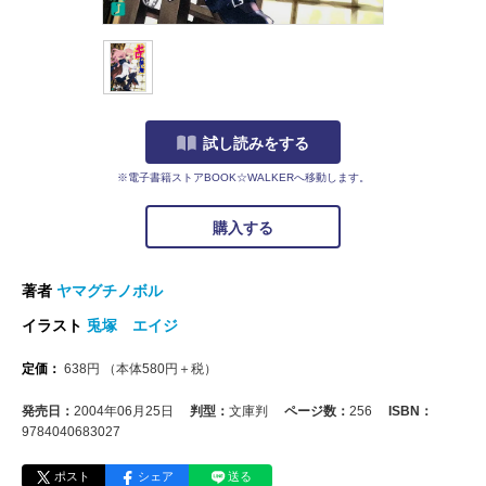
試し読みをする
※電子書籍ストアBOOK☆WALKERへ移動します。
購入する
著者
ヤマグチノボル
イラスト
兎塚 エイジ
定価：
638
円
（本体
580
円＋税）
発売日：
2004年06月25日
判型：
文庫判
ページ数：
256
ISBN：
9784040683027
ポスト
シェア
送る