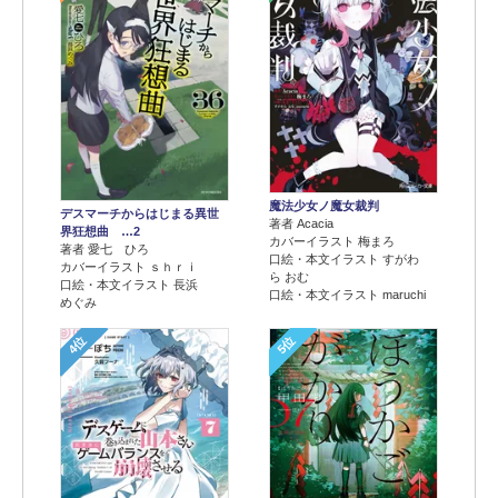
魔法少女ノ魔女裁判
デスマーチからはじまる異世
著者 Acacia
界狂想曲 …2
カバーイラスト 梅まろ
著者 愛七 ひろ
口絵・本文イラスト すがわ
カバーイラスト ｓｈｒｉ
ら おむ
口絵・本文イラスト 長浜
口絵・本文イラスト maruchi
めぐみ
4位
5位