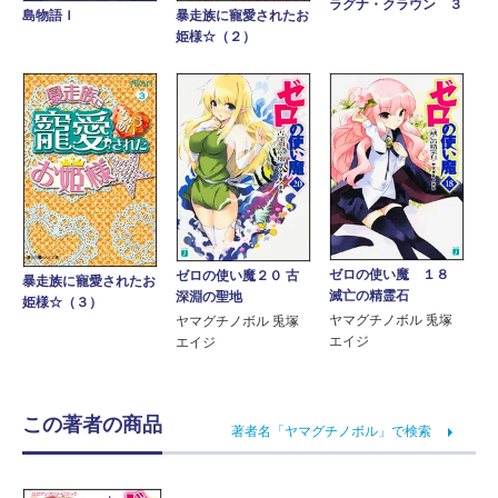
ラグナ・クラウン ３
島物語Ｉ
暴走族に寵愛されたお
姫様☆（２）
ゼロの使い魔 １８
ゼロの使い魔２０ 古
暴走族に寵愛されたお
滅亡の精霊石
深淵の聖地
姫様☆（３）
ヤマグチノボル 兎塚
ヤマグチノボル 兎塚
エイジ
エイジ
この著者の商品
著者名「ヤマグチノボル」で検索