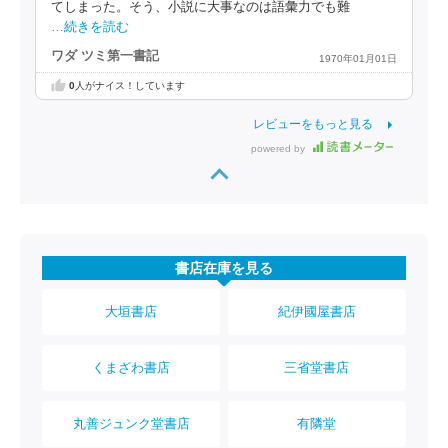
てしまった。そう、小説に大事なのは語彙力でも難
…続きを読む
ワダ ツミ第一書記
1970年01月01日
0
人がナイス！しています
レビューをもっと見る
powered by
書店在庫を見る
大垣書店
紀伊國屋書店
くまざわ書店
三省堂書店
丸善ジュンク堂書店
有隣堂