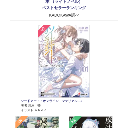
本 （ライトノベル）
ベストセラーランキング
KADOKAWA調べ
1位
ソードアート・オンライン マテリアル…2
著者 川原 礫
イラスト ａｂｅｃ
2位
3位