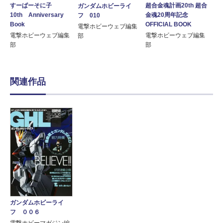
すーぱーそに子
超合金魂計画20th 超合
ガンダムホビーライ
10th Anniversary
金魂20周年記念
フ 010
Book
OFFICIAL BOOK
電撃ホビーウェブ編集
電撃ホビーウェブ編集
電撃ホビーウェブ編集
部
部
部
関連作品
ガンダムホビーライ
フ ００６