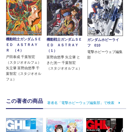
機動戦士ガンダムＳＥ
機動戦士ガンダムＳＥ
ガンダムホビーライ
ＥＤ ＡＳＴＲＡＹ
ＥＤ ＡＳＴＲＡＹ
フ 010
Ｒ （４）
（１）
電撃ホビーウェブ編集
戸田泰成 千葉智宏
富野由悠季 矢立肇 と
部
（スタジオオルフェ）
きた洸一 千葉智宏
矢立肇 富野由悠季 千
（スタジオオルフェ）
葉智宏（スタジオオル
フェ）
この著者の商品
著者名「電撃ホビーウェブ編集部」で検索