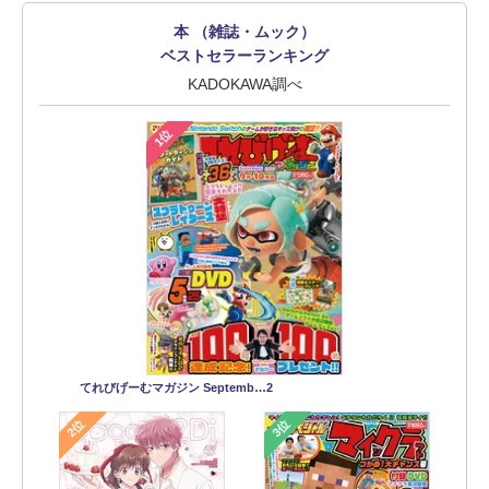
本 （雑誌・ムック）
ベストセラーランキング
KADOKAWA調べ
1位
てれびげーむマガジン Septemb…2
2位
3位