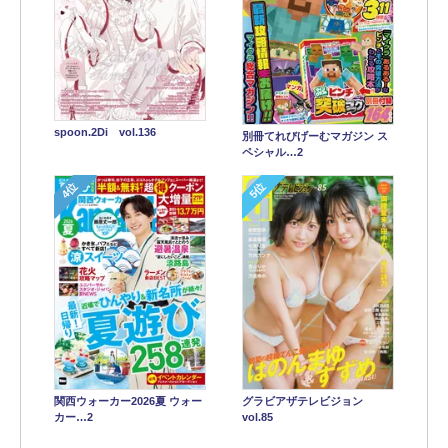
spoon.2Di vol.136
別冊てれびげーむマガジン ス
ペシャル…2
4位
5位
関西ウォーカー2026夏 ウォー
グラビアザテレビジョン
カー…2
vol.85