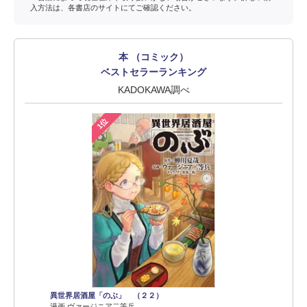
入方法は、各書店のサイトにてご確認ください。
本 （コミック）
ベストセラーランキング
KADOKAWA調べ
1位
異世界居酒屋「のぶ」 （２２）
漫画 ヴァージニア二等兵