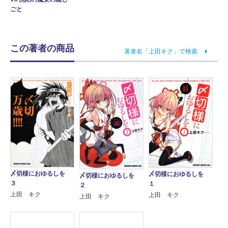
ごと
この著者の商品
著者名「上田キク」で検索
〆切様におゆるしを
〆切様におゆるしを
〆切様におゆるしを
３
１
２
上田 キク
上田 キク
上田 キク