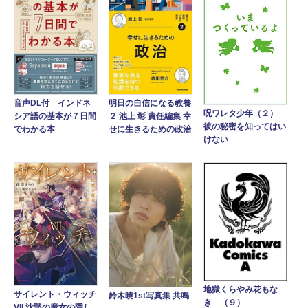
音声DL付 インドネ
明日の自信になる教養
呪ワレタ少年（２）
シア語の基本が７日間
２ 池上 彰 責任編集 幸
彼の秘密を知ってはい
でわかる本
せに生きるための政治
けない
地獄くらやみ花もな
サイレント・ウィッチ
鈴木曉1st写真集 共鳴
き （９）
VII 沈黙の魔女の隠し