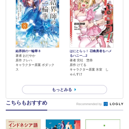
結界師の一輪華 8
はにとらっ！ 召喚勇者をハメ
著者 おだやか
るハニー…2
原作 クレハ
著者 宮社 惣恭
キャラクター原案 ボダック
原作 けてる
ス
キャラクター原案 氷室 し
ゅんすけ
もっとみる
こちらもおすすめ
Recommended by