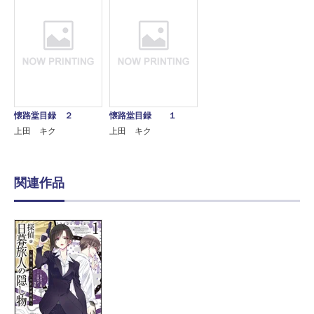
懐路堂目録 ２
懐路堂目録 １
上田 キク
上田 キク
関連作品