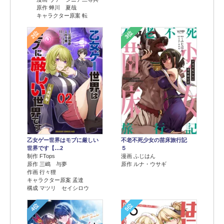
原作 蝉川 夏哉
キャラクター原案 転
2位
3位
乙女ゲー世界はモブに厳しい
不老不死少女の苗床旅行記
世界です【…2
５
制作 FTops
漫画 ふじはん
原作 三嶋 与夢
原作 ルナ・ウサギ
作画 行々狸
キャラクター原案 孟達
構成 マツリ セイシロウ
4位
5位