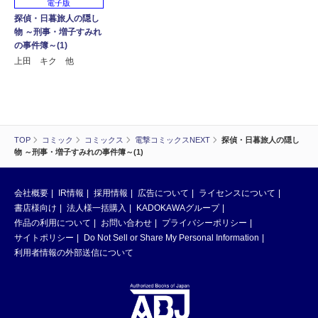
電子版
探偵・日暮旅人の隠し
物 ～刑事・増子すみれ
の事件簿～(1)
上田 キク 他
TOP
コミック
コミックス
電撃コミックスNEXT
探偵・日暮旅人の隠し
物 ～刑事・増子すみれの事件簿～(1)
会社概要
IR情報
採用情報
広告について
ライセンスについて
書店様向け
法人様一括購入
KADOKAWAグループ
作品の利用について
お問い合わせ
プライバシーポリシー
サイトポリシー
Do Not Sell or Share My Personal Information
利用者情報の外部送信について