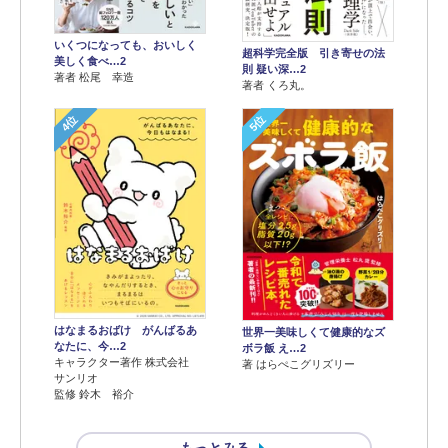
いくつになっても、おいしく
超科学完全版 引き寄せの法
美しく食べ…2
則 疑い深…2
著者 松尾 幸造
著者 くろ丸。
4位
5位
はなまるおばけ がんばるあ
世界一美味しくて健康的なズ
なたに、今…2
ボラ飯 え…2
キャラクター著作 株式会社
著 はらぺこグリズリー
サンリオ
監修 鈴木 裕介
もっとみる