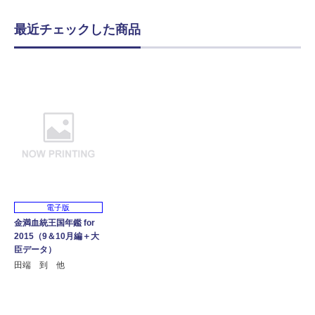
最近チェックした商品
電子版
金満血統王国年鑑 for
2015（9＆10月編＋大
臣データ）
田端 到 他