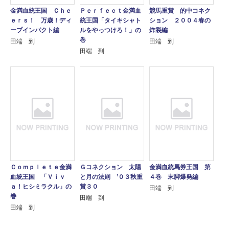
金満血統王国 Ｃｈｅ
Ｐｅｒｆｅｃｔ金満血
競馬重賞 的中コネク
ｅｒｓ！ 万歳！ディ
統王国「タイキシャト
ション ２００４春の
ープインパクト編
ルをやっつけろ！」の
炸裂編
巻
田端 到
田端 到
田端 到
Ｃｏｍｐｌｅｔｅ金満
Ｇコネクション 太陽
金満血統馬券王国 第
血統王国 「Ｖｉｖ
と月の法則 ’０３秋重
４巻 末脚爆発編
ａ！ヒシミラクル」の
賞３０
田端 到
巻
田端 到
田端 到