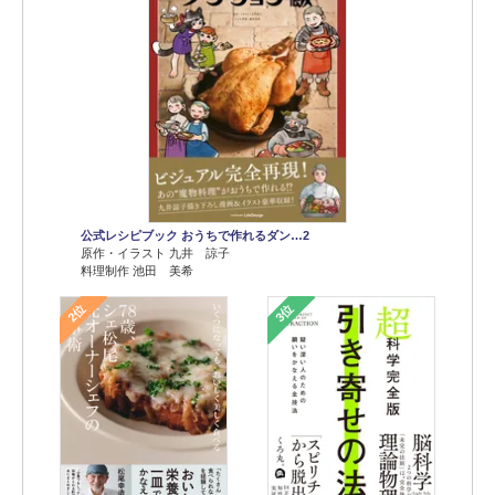
公式レシピブック おうちで作れるダン…2
原作・イラスト 九井 諒子
料理制作 池田 美希
2位
3位