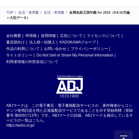
TOP
生活・実用書
生活・実用書
金満血統王国年鑑 for 2015（9＆10月編
＋大臣データ）
会社概要
IR情報
採用情報
広告について
ライセンスについて
書店様向け
法人様一括購入
KADOKAWAグループ
作品の利用について
お問い合わせ
プライバシーポリシー
サイトポリシー
Do Not Sell or Share My Personal Information
利用者情報の外部送信について
ABJマークは、この電子書店・電子書籍配信サービスが、著作権者からコン
テンツ使用許諾を得た正規版配信サービスであることを示す登録商標（登録
番号 第6091713号）です。ABJマークの詳細、ABJマークを掲示しているサ
ービスの一覧はこちら。
https://aebs.or.jp/