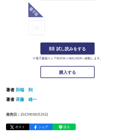
電子版
試し読みをする
※電子書籍ストアBOOK☆WALKERへ移動します。
購入する
著者
田端 到
著者
斉藤 雄一
発売日：
2015年08月25日
ポスト
シェア
送る