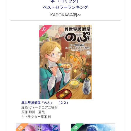
本 （コミック）
ベストセラーランキング
KADOKAWA調べ
1位
異世界居酒屋「のぶ」 （２２）
漫画 ヴァージニア二等兵
原作 蝉川 夏哉
キャラクター原案 転
2位
3位