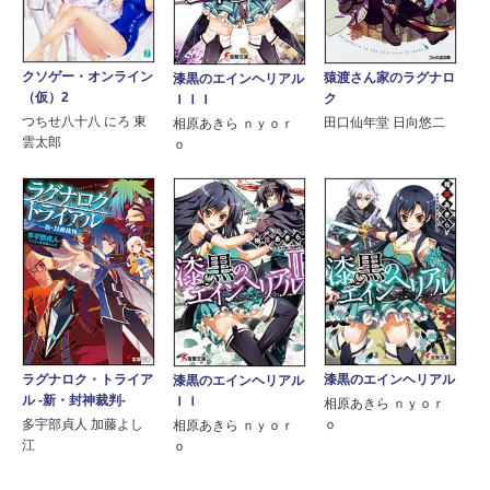
クソゲー・オンライン
猿渡さん家のラグナロ
漆黒のエインヘリアル
（仮）2
ク
ＩＩＩ
つちせ八十八 にろ 東
田口仙年堂 日向悠二
相原あきら ｎｙｏｒ
雲太郎
ｏ
ラグナロク・トライア
漆黒のエインヘリアル
漆黒のエインヘリアル
ル -新・封神裁判-
ＩＩ
相原あきら ｎｙｏｒ
多宇部貞人 加藤よし
ｏ
相原あきら ｎｙｏｒ
江
ｏ