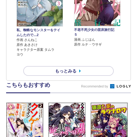
不老不死少女の苗床旅行記
私、蜘蛛なモンスターをテイ
５
ムしたので…2
漫画 ふじはん
作画 さんねこ
原作 ルナ・ウサギ
原作 あきさけ
キャラクター原案 タムラ
ヨウ
もっとみる
こちらもおすすめ
Recommended by