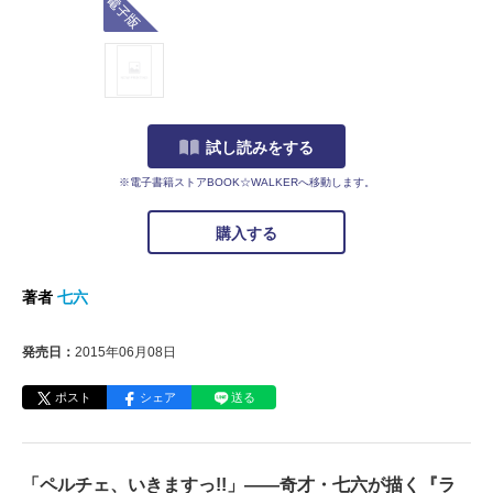
試し読みをする
※電子書籍ストアBOOK☆WALKERへ移動します。
購入する
著者
七六
発売日：
2015年06月08日
ポスト
シェア
送る
「ペルチェ、いきますっ!!」――奇才・七六が描く『ラ