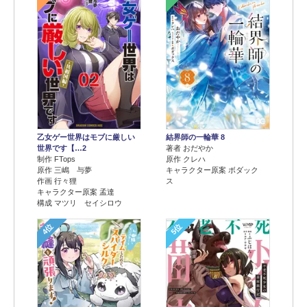
乙女ゲー世界はモブに厳しい
結界師の一輪華 8
世界です【…2
著者 おだやか
制作 FTops
原作 クレハ
原作 三嶋 与夢
キャラクター原案 ボダック
作画 行々狸
ス
キャラクター原案 孟達
構成 マツリ セイシロウ
4位
5位