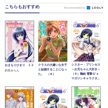
こちらもおすすめ
Recommended by
シスター・プリンセス
クラスの大嫌いな女子
おまもりひまり １２
～お兄ちゃん大好き～
と結婚することになっ
的良みらん
（６）鞠絵 電撃Ｇ’ｓ
た。 （８）
マガジンキャラクタ...