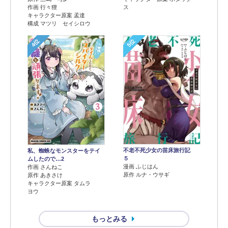
作画 行々狸
ス
キャラクター原案 孟達
構成 マツリ セイシロウ
4位
5位
不老不死少女の苗床旅行記
私、蜘蛛なモンスターをテイ
５
ムしたので…2
漫画 ふじはん
作画 さんねこ
原作 ルナ・ウサギ
原作 あきさけ
キャラクター原案 タムラ
ヨウ
もっとみる