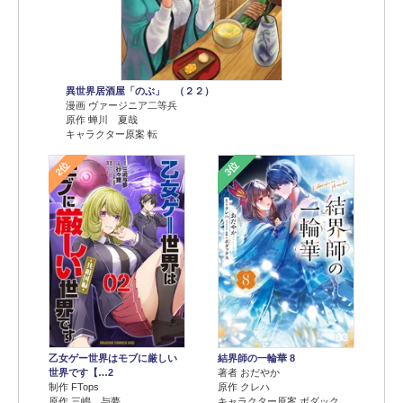
異世界居酒屋「のぶ」 （２２）
漫画 ヴァージニア二等兵
原作 蝉川 夏哉
キャラクター原案 転
2位
3位
乙女ゲー世界はモブに厳しい
結界師の一輪華 8
世界です【…2
著者 おだやか
制作 FTops
原作 クレハ
原作 三嶋 与夢
キャラクター原案 ボダック