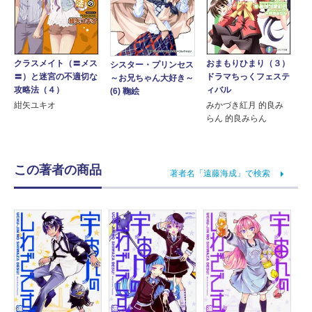
クラスメイト（〓メス
おまもりひまり（３）
シスター・プリンセス
〓）と迷宮の不適切な
ドラマちっくフェステ
～お兄ちゃん大好き～
攻略法（４）
ィバル
(6) 鞠絵
紺矢ユキオ
みかづき紅月 的良み
らん 的良みらん
この著者の商品
著者名「遠藤海成」で検索