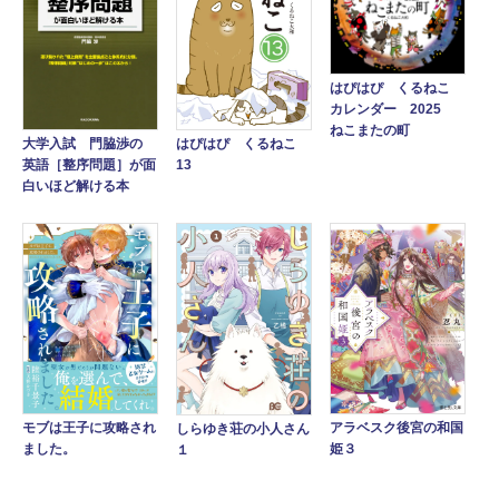
はぴはぴ くるねこ
カレンダー 2025
ねこまたの町
大学入試 門脇渉の
はぴはぴ くるねこ
英語［整序問題］が面
13
白いほど解ける本
アラベスク後宮の和国
モブは王子に攻略され
しらゆき荘の小人さん
姫３
ました。
１