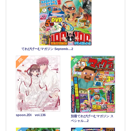
てれびげーむマガジン Septemb…2
2位
3位
spoon.2Di vol.136
別冊てれびげーむマガジン ス
ペシャル…2