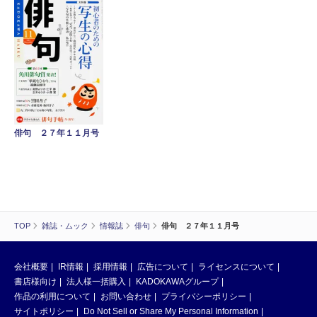
俳句 ２７年１１月号
TOP
雑誌・ムック
情報誌
俳句
俳句 ２７年１１月号
会社概要
IR情報
採用情報
広告について
ライセンスについて
書店様向け
法人様一括購入
KADOKAWAグループ
作品の利用について
お問い合わせ
プライバシーポリシー
サイトポリシー
Do Not Sell or Share My Personal Information