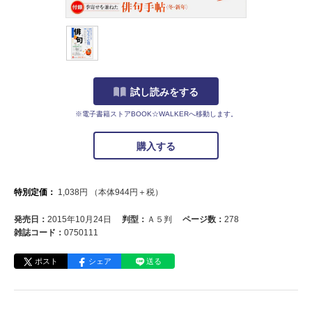
試し読みをする
※電子書籍ストアBOOK☆WALKERへ移動します。
購入する
特別定価：
1,038
円
（本体
944
円＋税）
発売日：
2015年10月24日
判型：
Ａ５判
ページ数：
278
雑誌コード：
0750111
ポスト
シェア
送る