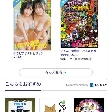
4位
5位
にゃんこ大戦争 バトル必勝
グラビアザテレビジョン
虎の巻 2…2
vol.85
編集 ファミ通書籍編集部
もっとみる
こちらもおすすめ
Recommended by