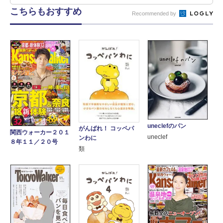
こちらもおすすめ
Recommended by
uneclefのパン
がんばれ！ コッペパ
関西ウォーカー２０１
uneclef
ンわに
８年１１／２０号
類