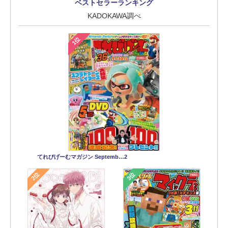
ベストセラーランキング
KADOKAWA調べ
1位
てれびげーむマガジン Septemb…2
2位
3位