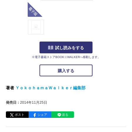
電子版
試し読みをする
※電子書籍ストアBOOK☆WALKERへ移動します。
購入する
著者
ＹｏｋｏｈａｍａＷａｌｋｅｒ編集部
発売日：
2014年11月25日
ポスト
シェア
送る