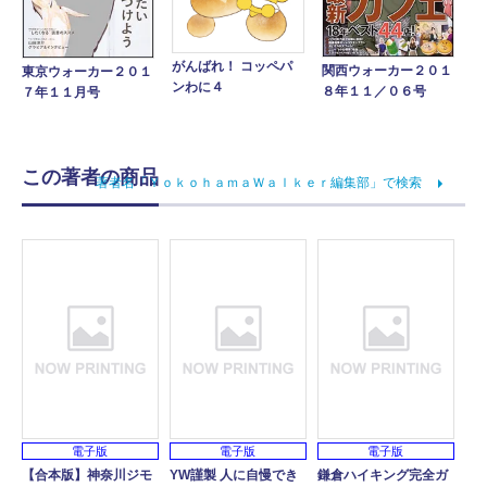
がんばれ！ コッペパ
関西ウォーカー２０１
東京ウォーカー２０１
ンわに４
８年１１／０６号
７年１１月号
この著者の商品
著者名「ＹｏｋｏｈａｍａＷａｌｋｅｒ編集部」で検索
電子版
電子版
電子版
【合本版】神奈川ジモ
YW謹製 人に自慢でき
鎌倉ハイキング完全ガ