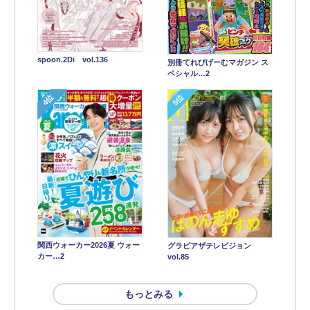
spoon.2Di vol.136
別冊てれびげーむマガジン ス
ペシャル…2
4位
5位
関西ウォーカー2026夏 ウォー
グラビアザテレビジョン
カー…2
vol.85
もっとみる