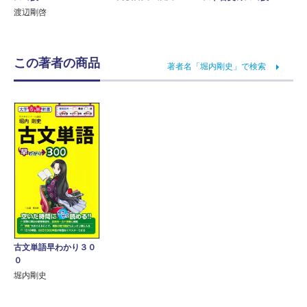
渡辺剛啓
この著者の商品
著者名「堀内剛史」で検索
古文単語早わかり３０
０
堀内剛史