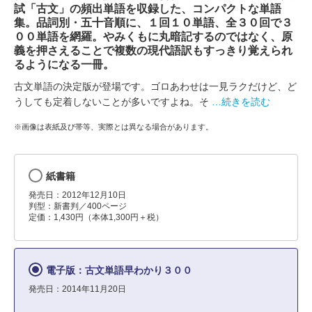
試「古文」の頻出単語を収録した、コンパクトな単語
集。品詞別・五十音順に、１回１０単語、全３０回で３
００単語を網羅。やみくもに丸暗記するのではなく、原
義を押さえることで複数の現代語訳もすっきり覚えられ
るようになる一冊。
古文単語の決定版が登場です。ゴロあわせは一見ラクだけど、ど
うしても定着しないことが多いですよね。そ
…続きを読む
※画像は表紙及び帯等、実際とは異なる場合があります。
紙書籍
発売日：2012年12月10日
判型：新書判／400ページ
定価：1,430円（本体1,300円＋税）
電子版：古文単語早わかり３００
発売日：2014年11月20日