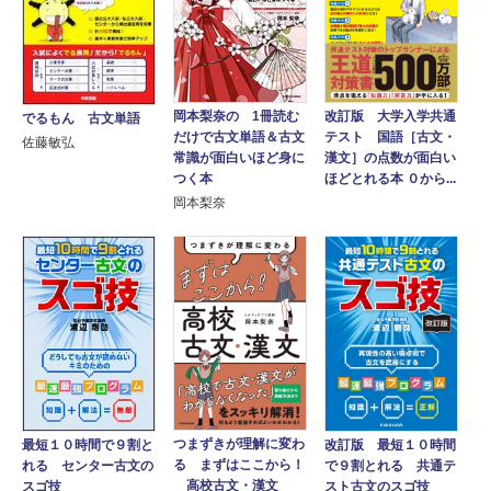
岡本梨奈の 1冊読む
改訂版 大学入学共通
でるもん 古文単語
だけで古文単語＆古文
テスト 国語［古文・
佐藤敏弘
常識が面白いほど身に
漢文］の点数が面白い
つく本
ほどとれる本 ０から...
岡本梨奈
つまずきが理解に変わ
改訂版 最短１０時間
最短１０時間で９割と
る まずはここから！
で９割とれる 共通テ
れる センター古文の
高校古文・漢文
スト古文のスゴ技
スゴ技