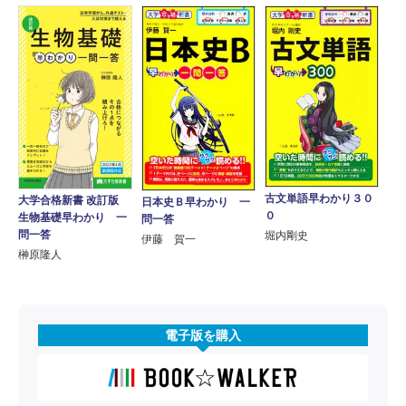
古文単語早わかり３０
大学合格新書 改訂版
日本史Ｂ早わかり 一
０
生物基礎早わかり 一
問一答
問一答
堀内剛史
伊藤 賀一
榊原隆人
電子版を購入