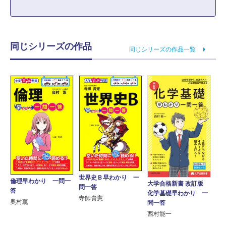
同じシリーズの作品
同じシリーズの作品一覧
世界史Ｂ早わかり 一
倫理早わかり 一問一
大学合格新書 改訂版
問一答
答
化学基礎早わかり 一
寺師貴憲
奥村薫
問一答
西村能一