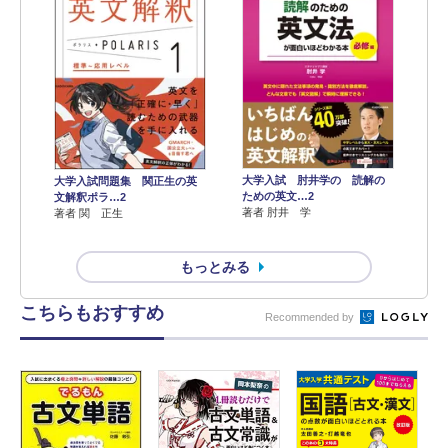
大学入試 肘井学の 読解の
大学入試問題集 関正生の英
ための英文…2
文解釈ポラ…2
著者 肘井 学
著者 関 正生
もっとみる
こちらもおすすめ
Recommended by