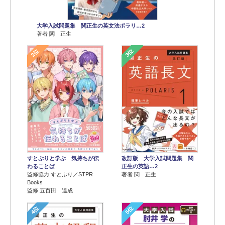
大学入試問題集 関正生の英文法ポラリ…2
著者 関 正生
2位
3位
すとぷりと学ぶ 気持ちが伝
改訂版 大学入試問題集 関
わることば
正生の英語…2
監修協力 すとぷり／STPR
著者 関 正生
Books
監修 五百田 達成
4位
5位