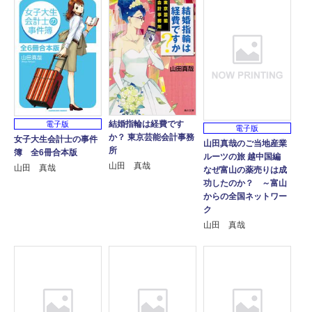
結婚指輪は経費です
電子版
電子版
か？ 東京芸能会計事務
女子大生会計士の事件
山田真哉のご当地産業
所
簿 全6冊合本版
ルーツの旅 越中国編
山田 真哉
山田 真哉
なぜ富山の薬売りは成
功したのか？ ～富山
からの全国ネットワー
ク
山田 真哉