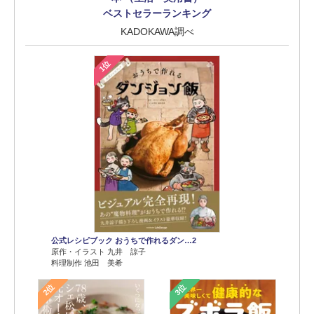
ベストセラーランキング
KADOKAWA調べ
1位
公式レシピブック おうちで作れるダン…2
原作・イラスト 九井 諒子
料理制作 池田 美希
2位
3位