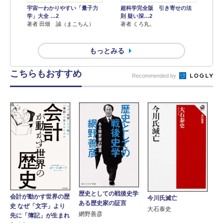
宇宙一わかりやすい「量子力
超科学完全版 引き寄せの法
学」大全 …2
則 疑い深…2
著者 田畑 誠（まこちん）
著者 くろ丸。
もっとみる
こちらもおすすめ
Recommended by
歴史としての戦後史学
会計が動かす世界の歴
今川氏滅亡
ある歴史家の証言
史 なぜ「文字」より
大石泰史
網野善彦
先に「簿記」が生まれ