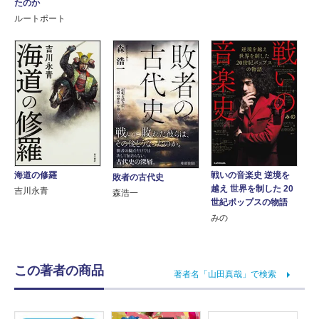
たのか
ルートポート
海道の修羅
戦いの音楽史 逆境を
敗者の古代史
越え 世界を制した 20
吉川永青
森浩一
世紀ポップスの物語
みの
この著者の商品
著者名「山田真哉」で検索