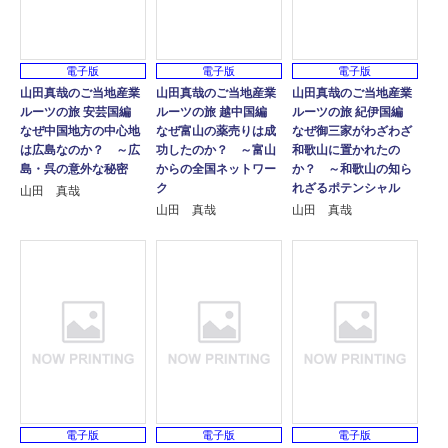
電子版
電子版
電子版
山田真哉のご当地産業
山田真哉のご当地産業
山田真哉のご当地産業
ルーツの旅 安芸国編
ルーツの旅 越中国編
ルーツの旅 紀伊国編
なぜ中国地方の中心地
なぜ富山の薬売りは成
なぜ御三家がわざわざ
は広島なのか？ ～広
功したのか？ ～富山
和歌山に置かれたの
島・呉の意外な秘密
からの全国ネットワー
か？ ～和歌山の知ら
ク
れざるポテンシャル
山田 真哉
山田 真哉
山田 真哉
電子版
電子版
電子版