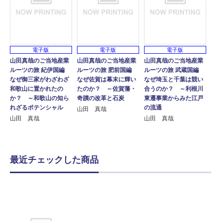
電子版
電子版
電子版
山田真哉のご当地産業
山田真哉のご当地産業
山田真哉のご当地産業
ルーツの旅 紀伊国編
ルーツの旅 肥前国編
ルーツの旅 武蔵国編
なぜ御三家がわざわざ
なぜ佐賀は幕末に輝い
なぜ埼玉と千葉は競い
和歌山に置かれたの
たのか？ ～佐賀藩・
合うのか？ ～利根川
か？ ～和歌山の知ら
奇蹟の改革と石炭
東遷事業からみた江戸
れざるポテンシャル
の流通
山田 真哉
山田 真哉
山田 真哉
最近チェックした商品