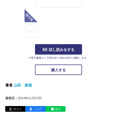
電子版
試し読みをする
※電子書籍ストアBOOK☆WALKERへ移動します。
購入する
著者
山田 真哉
発売日：
2014年11月27日
ポスト
シェア
送る