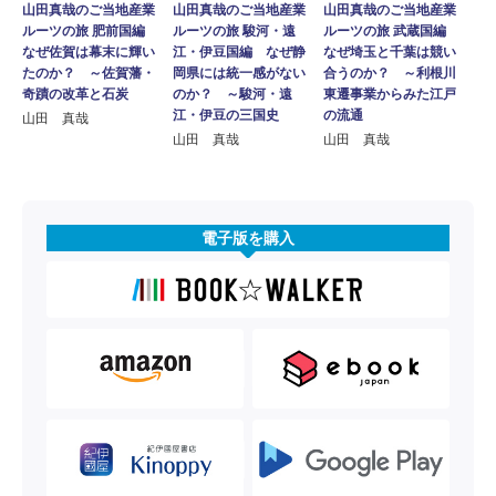
山田真哉のご当地産業
山田真哉のご当地産業
山田真哉のご当地産業
ルーツの旅 肥前国編
ルーツの旅 駿河・遠
ルーツの旅 武蔵国編
なぜ佐賀は幕末に輝い
江・伊豆国編 なぜ静
なぜ埼玉と千葉は競い
たのか？ ～佐賀藩・
岡県には統一感がない
合うのか？ ～利根川
奇蹟の改革と石炭
のか？ ～駿河・遠
東遷事業からみた江戸
江・伊豆の三国史
の流通
山田 真哉
山田 真哉
山田 真哉
電子版を購入