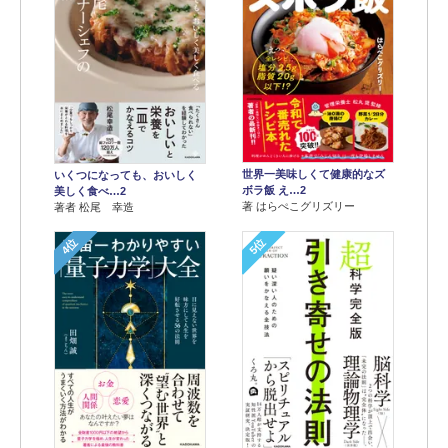
世界一美味しくて健康的なズ
いくつになっても、おいしく
ボラ飯 え…2
美しく食べ…2
著 はらぺこグリズリー
著者 松尾 幸造
4位
5位