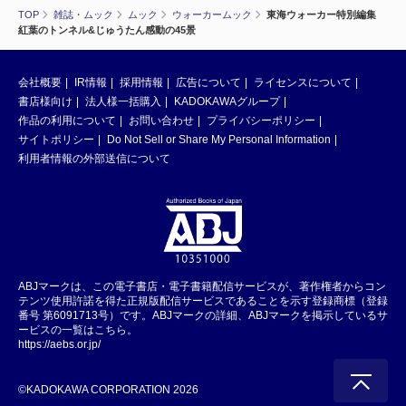
TOP
雑誌・ムック
ムック
ウォーカームック
東海ウォーカー特別編集
紅葉のトンネル&じゅうたん感動の45景
会社概要
IR情報
採用情報
広告について
ライセンスについて
書店様向け
法人様一括購入
KADOKAWAグループ
作品の利用について
お問い合わせ
プライバシーポリシー
サイトポリシー
Do Not Sell or Share My Personal Information
利用者情報の外部送信について
ABJマークは、この電子書店・電子書籍配信サービスが、著作権者からコン
テンツ使用許諾を得た正規版配信サービスであることを示す登録商標（登録
番号 第6091713号）です。ABJマークの詳細、ABJマークを掲示しているサ
ービスの一覧はこちら。
https://aebs.or.jp/
©KADOKAWA CORPORATION 2026