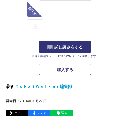
電子版
試し読みをする
※電子書籍ストアBOOK☆WALKERへ移動します。
購入する
著者
ＴｏｋａｉＷａｌｋｅｒ編集部
発売日：
2014年10月27日
ポスト
シェア
送る