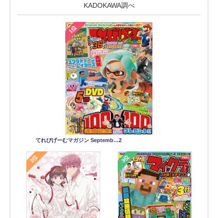
KADOKAWA調べ
1位
てれびげーむマガジン Septemb…2
2位
3位