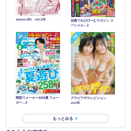
spoon.2Di vol.136
別冊てれびげーむマガジン ス
ペシャル…2
4位
5位
関西ウォーカー2026夏 ウォー
グラビアザテレビジョン
カー…2
vol.85
もっとみる