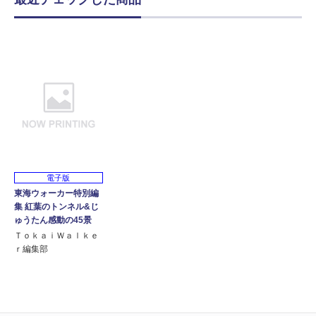
電子版
東海ウォーカー特別編
集 紅葉のトンネル&じ
ゅうたん感動の45景
ＴｏｋａｉＷａｌｋｅ
ｒ編集部