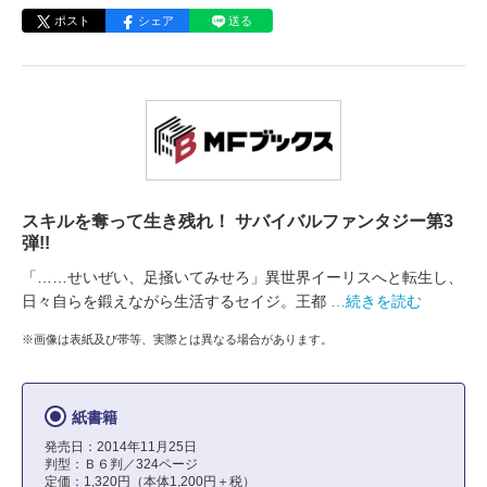
ポスト
シェア
送る
スキルを奪って生き残れ！ サバイバルファンタジー第3
弾!!
「……せいぜい、足掻いてみせろ」異世界イーリスへと転生し、
日々自らを鍛えながら生活するセイジ。王都
…続きを読む
※画像は表紙及び帯等、実際とは異なる場合があります。
紙書籍
発売日：2014年11月25日
判型：Ｂ６判／324ページ
定価：1,320円（本体1,200円＋税）