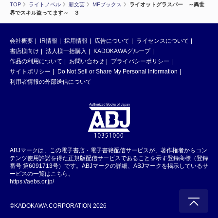
TOP
ライトノベル
新文芸
MFブックス
ライオットグラスパー ～異世
界でスキル盗ってます～ ３
会社概要
IR情報
採用情報
広告について
ライセンスについて
書店様向け
法人様一括購入
KADOKAWAグループ
作品の利用について
お問い合わせ
プライバシーポリシー
サイトポリシー
Do Not Sell or Share My Personal Information
利用者情報の外部送信について
ABJマークは、この電子書店・電子書籍配信サービスが、著作権者からコン
テンツ使用許諾を得た正規版配信サービスであることを示す登録商標（登録
番号 第6091713号）です。ABJマークの詳細、ABJマークを掲示しているサ
ービスの一覧はこちら。
https://aebs.or.jp/
©KADOKAWA CORPORATION 2026