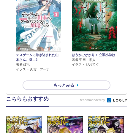
デスゲームに巻き込まれた山
ほうかごがかり７ 立穎小学校
本さん、気…2
著者 甲田 学人
著者 ぽち
イラスト ぴおてぐ
イラスト 久賀 フーナ
もっとみる
こちらもおすすめ
Recommended by