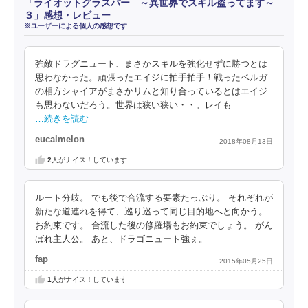
「ライオットグラスパー ～異世界でスキル盗ってます～
３」感想・レビュー
※ユーザーによる個人の感想です
強敵ドラグニュート、まさかスキルを強化せずに勝つとは
思わなかった。頑張ったエイジに拍手拍手！戦ったベルガ
の相方シャイアがまさかリムと知り合っているとはエイジ
も思わないだろう。世界は狭い狭い・・。レイも
…続きを読む
eucalmelon
2018年08月13日
2
人がナイス！しています
ルート分岐。 でも後で合流する要素たっぷり。 それぞれが
新たな道連れを得て、巡り巡って同じ目的地へと向かう。
お約束です。 合流した後の修羅場もお約束でしょう。 がん
ばれ主人公。 あと、ドラゴニュート強ぇ。
fap
2015年05月25日
1
人がナイス！しています