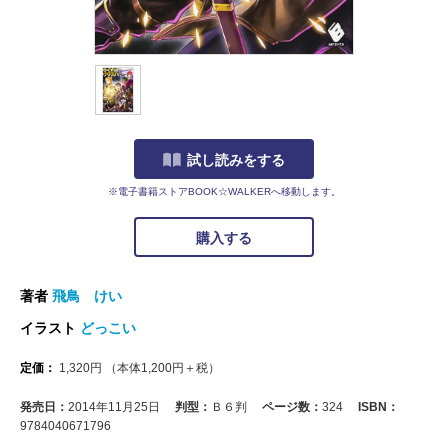
試し読みをする
※電子書籍ストアBOOK☆WALKERへ移動します。
購入する
著者
飛鳥 けい
イラスト
どっこい
定価：
1,320
円
（本体
1,200
円＋税）
発売日：
2014年11月25日
判型：
Ｂ６判
ページ数：
324
ISBN：
9784040671796