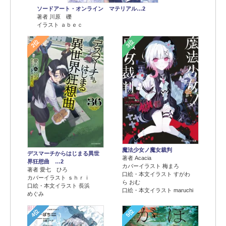
ソードアート・オンライン マテリアル…2
著者 川原 礫
イラスト ａｂｅｃ
2位
3位
魔法少女ノ魔女裁判
デスマーチからはじまる異世
著者 Acacia
界狂想曲 …2
カバーイラスト 梅まろ
著者 愛七 ひろ
口絵・本文イラスト すがわ
カバーイラスト ｓｈｒｉ
ら おむ
口絵・本文イラスト 長浜
口絵・本文イラスト maruchi
めぐみ
4位
5位