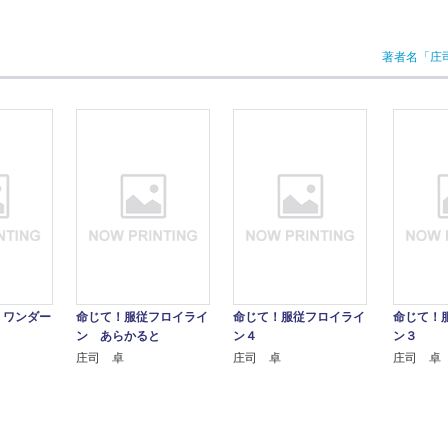
著者名「庄
！ワンダー
命じて！服従フロイライ
命じて！服従フロイライ
命じて！
ン あらかると
ン４
ン３
庄司 卓
庄司 卓
庄司 卓