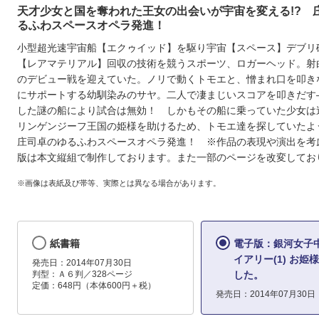
天才少女と国を奪われた王女の出会いが宇宙を変える!? 
るふわスペースオペラ発進！
小型超光速宇宙船【エクゥイッド】を駆り宇宙【スペース】デブリ
【レアマテリアル】回収の技術を競うスポーツ、ロガーヘッド。射
のデビュー戦を迎えていた。ノリで動くトモエと、憎まれ口を叩き
にサポートする幼馴染みのサヤ。二人で凄まじいスコアを叩きだす
した謎の船により試合は無効！ しかもその船に乗っていた少女は
リンゲンジーフ王国の姫様を助けるため、トモエ達を探していた
庄司卓のゆるふわスペースオペラ発進！ ※作品の表現や演出を考
版は本文縦組で制作しております。また一部のページを改変してお
※画像は表紙及び帯等、実際とは異なる場合があります。
紙書籍
電子版：銀河女子
イアリー(1) お姫
発売日：2014年07月30日
判型：Ａ６判／328ページ
した。
定価：648円（本体600円＋税）
発売日：2014年07月30日