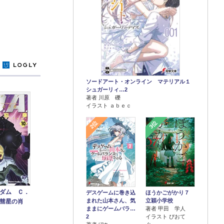
y
ソードアート・オンライン マテリアル１
シュガーリィ…2
著者 川原 礫
イラスト ａｂｅｃ
2位
3位
ダム Ｃ．
デスゲームに巻き込
ほうかごがかり７
まれた山本さん、気
立穎小学校
彗星の肖
ままにゲームバラ…
著者 甲田 学人
2
イラスト ぴおて