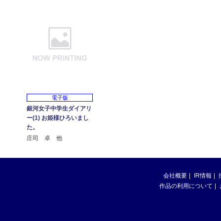
電子版
銀河女子中学生ダイアリ
ー(1) お姫様ひろいまし
た。
庄司 卓 他
会社概要
IR情報
作品の利用について