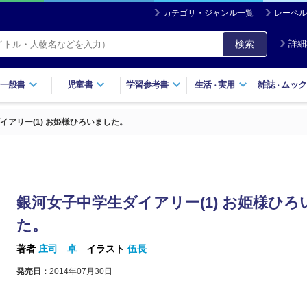
カテゴリ・ジャンル一覧
レーベル
検索
詳細
一般書
児童書
学習参考書
生活
実用
雑誌
ムック
・
・
イアリー(1) お姫様ひろいました。
銀河女子中学生ダイアリー(1) お姫様ひろ
た。
著者
庄司 卓
イラスト
伍長
発売日：
2014年07月30日