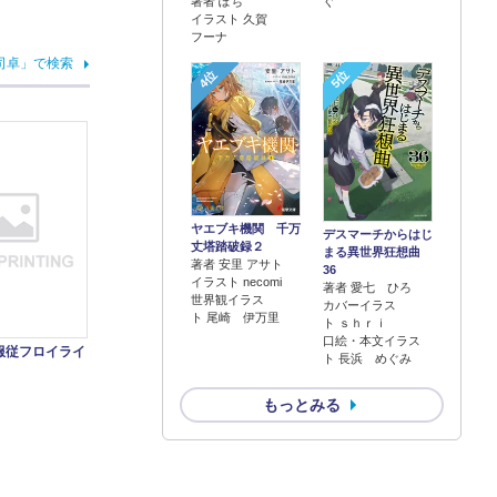
著者 ぽち
ぐ
イラスト 久賀
フーナ
司卓」で検索
4位
5位
ヤエブキ機関 千万
デスマーチからはじ
丈塔踏破録２
まる異世界狂想曲
著者 安里 アサト
36
イラスト necomi
著者 愛七 ひろ
世界観イラス
カバーイラス
ト 尾崎 伊万里
ト ｓｈｒｉ
口絵・本文イラス
服従フロイライ
ト 長浜 めぐみ
もっとみる