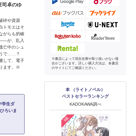
庄司卓のゆ
破砕や資源
白トモエはそ
ながらも的確
――が、乱入
逃亡中のシュ
ようで……？
※書店によって現在在庫や取り扱いがない場
慮して、電子
合がございます。詳しい購入方法は、各書店
ります。※
のサイトにてご確認ください。
本 （ライトノベル）
ベストセラーランキング
中学生ダ
KADOKAWA調べ
様ひろいま
1位