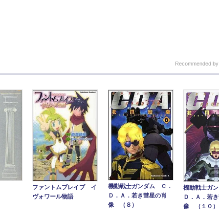
Recommended b
機動戦士ガンダム Ｃ．
ファントムブレイブ イ
機動戦士ガン
Ｄ．Ａ．若き彗星の肖
ヴォワール物語
Ｄ．Ａ．若き
像 （８）
像 （１０）