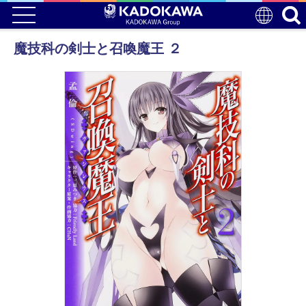
魔技科の剣士と召喚魔王 ２