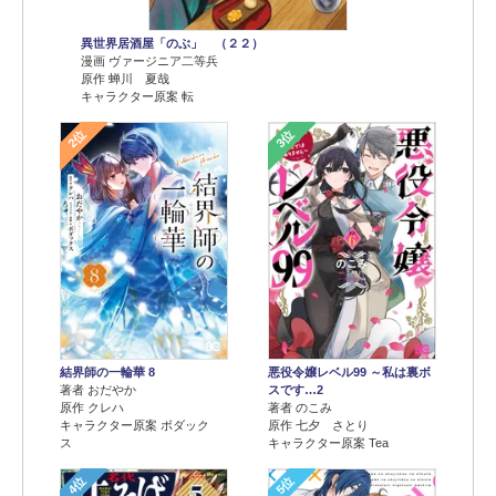
異世界居酒屋「のぶ」 （２２）
漫画 ヴァージニア二等兵
原作 蝉川 夏哉
キャラクター原案 転
2位
3位
結界師の一輪華 8
悪役令嬢レベル99 ～私は裏ボ
著者 おだやか
スです…2
原作 クレハ
著者 のこみ
キャラクター原案 ボダック
原作 七夕 さとり
ス
キャラクター原案 Tea
4位
5位