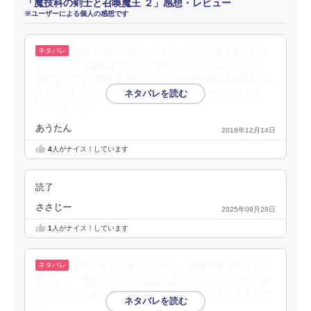
「魔技科の剣士と召喚魔王 ２」感想・レビュー
※ユーザーによる個人の感想です
初めて72柱の1つ、フェニックスの力を得た主人
公。まぁ元々幼馴染みたいな関係だったのヒロインなら、
攻略もそこまで悩む必要がないかな〜好感度は100以上にい
けるらしいので、どこまでがマックスのか気になります。
…続きを読む
あうたん
2018年12月14日
4
人がナイス！しています
読了
ささじー
2025年09月28日
1
人がナイス！しています
原作一巻の美桜とのデートと輝夜先輩が夜這いに
来るまで。美桜とのデートは絵で見るといいものだね。ま
たヒロインの裸で、ちゃんと乳首を描いているところもい
い。