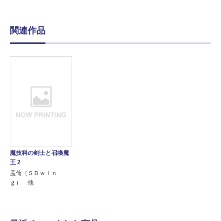
関連作品
魔技科の剣士と召喚魔
王 2
孟倫（ＳＤｗｉｎ
ｇ） 他