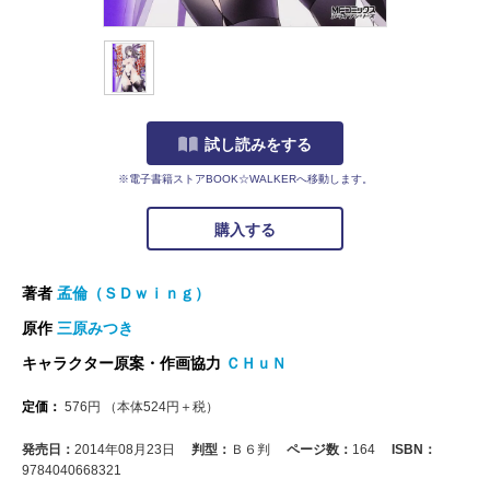
試し読みをする
※電子書籍ストアBOOK☆WALKERへ移動します。
購入する
著者
孟倫（ＳＤｗｉｎｇ）
原作
三原みつき
キャラクター原案・作画協力
ＣＨｕＮ
定価：
576
円
（本体
524
円＋税）
発売日：
2014年08月23日
判型：
Ｂ６判
ページ数：
164
ISBN：
9784040668321