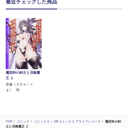
最近チェックした商品
魔技科の剣士と召喚魔
王 ２
孟倫（ＳＤｗｉｎ
ｇ） 他
TOP
コミック
コミックス
MFコミックス アライブシリーズ
魔技科の剣
士と召喚魔王 ２