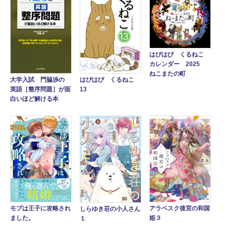
はぴはぴ くるねこ
カレンダー 2025
ねこまたの町
大学入試 門脇渉の
はぴはぴ くるねこ
英語［整序問題］が面
13
白いほど解ける本
アラベスク後宮の和国
モブは王子に攻略され
しらゆき荘の小人さん
姫３
ました。
１