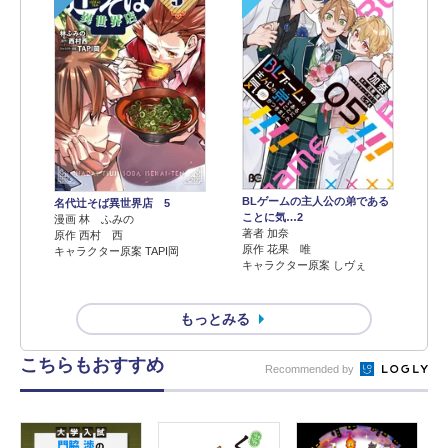
BLゲームの主人公の弟である
名代辻そば異世界店 5
ことに気…2
漫画 林 ふみの
著者 加奈
原作 西村 西
原作 花果 唯
キャラクター原案 TAPI岡
キャラクター原案 しヴぇ
もっとみる
こちらもおすすめ
Recommended by