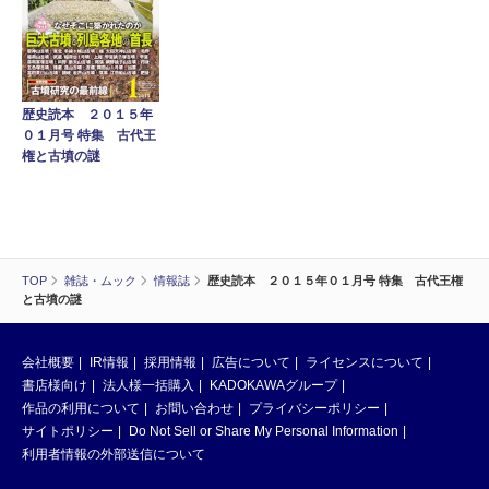
歴史読本 ２０１５年
０１月号 特集 古代王
権と古墳の謎
TOP
雑誌・ムック
情報誌
歴史読本 ２０１５年０１月号 特集 古代王権
と古墳の謎
会社概要
IR情報
採用情報
広告について
ライセンスについて
書店様向け
法人様一括購入
KADOKAWAグループ
作品の利用について
お問い合わせ
プライバシーポリシー
サイトポリシー
Do Not Sell or Share My Personal Information
利用者情報の外部送信について