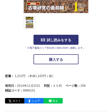
試し読みをする
※電子書籍ストアBOOK☆WALKERへ移動します。
購入する
定価：
1,212
円
（本体
1,102
円＋税）
発売日：
2014年11月22日
判型：
Ａ５判
ページ数：
256
雑誌コード：
0966101
ポスト
シェア
送る