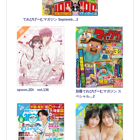
てれびげーむマガジン Septemb…2
2位
3位
spoon.2Di vol.136
別冊てれびげーむマガジン ス
ペシャル…2
4位
5位