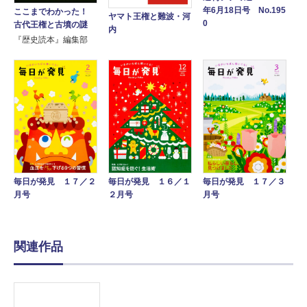
年6月18日号 No.195
ここまでわかった！
ヤマト王権と難波・河
0
古代王権と古墳の謎
内
『歴史読本』編集部
毎日が発見 １７／２
毎日が発見 １７／３
毎日が発見 １６／１
月号
月号
２月号
関連作品