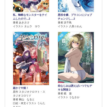
悪役令嬢、ブラコンにジョブ
私、蜘蛛なモンスターをテイ
チェンジし…2
ムしたので…2
著者 浜千鳥
著者 あきさけ
イラスト 八美☆わん
イラスト タムラ ヨウ
4位
5位
幼なじみは誘えばいつでもデ
超かぐや姫！
キる関係２
原作 スタジオクロマト・ス
著者 鏡 遊
タジオコロリド
イラスト うなさか
著者 桐山 なると
口絵・本文イラスト うらた
あさお