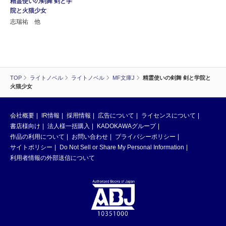
精霊使いの剣舞 剣と学
院と火猫少女
志瑞祐 他
TOP
ライトノベル
ライトノベル
MF文庫J
精霊使いの剣舞 剣と学院と
火猫少女
会社概要
IR情報
採用情報
広告について
ライセンスについて
書店様向け
法人様一括購入
KADOKAWAグループ
作品の利用について
お問い合わせ
プライバシーポリシー
サイトポリシー
Do Not Sell or Share My Personal Information
利用者情報の外部送信について