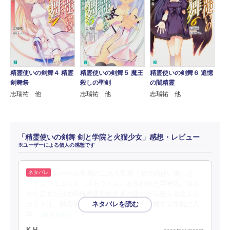
精霊使いの剣舞４ 精霊
精霊使いの剣舞５ 魔王
精霊使いの剣舞６ 追憶
剣舞祭
殺しの聖剣
の闇精霊
志瑞祐 他
志瑞祐 他
志瑞祐 他
「精霊使いの剣舞 剣と学院と火猫少女」感想・レビュー
※ユーザーによる個人の感想です
レーベル初期の二大人気作『ゼロの使い魔』と
『インフィニット・ストラトス』を合わせた雰囲気。清ら
かな乙女だけの特権精霊契約を男の身ながら行える主人公
カミトは、精霊使いの貴族の少女たちを育成する学院に入
学
…続きを読む
K.H.