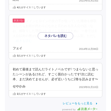
2022年01月23日
4
人がナイス！しています
メインヒロインの女の子が狙っていた獲物を横取
りしたらお前が代わりになれと言われる主人公の話（な
お、横取りした理由はヒロインを助けるため） 一巻では主
人公以外の男がほぼ出ていない典型的ハーレム型。ただし
…続きを読む
フェイ
2014年11月08日
3
人がナイス！しています
初めて最後まで読んだライトノベルです! つまらないと思っ
たシーンがあるけれど、すごく面白かったです!次に読む
本、まだ決めてませんが、必ず近いうちに2巻を読みます〜
せやかみ
2023年01月10日
2
人がナイス！しています
レビューをもっと見る
powered by