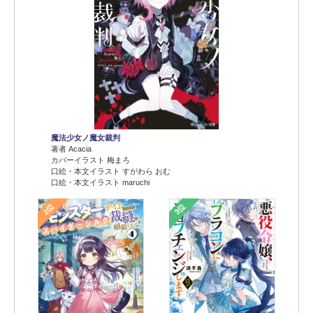
魔法少女ノ魔女裁判
著者 Acacia
カバーイラスト 梅まろ
口絵・本文イラスト すがわら おむ
口絵・本文イラスト maruchi
2位
3位