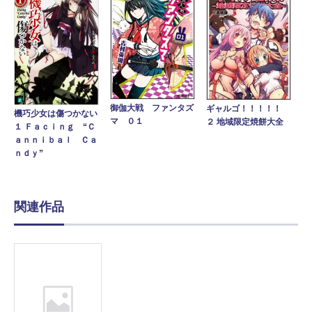
御伽大戦 ファンタズ
ギャルゴ！！！！！
機巧少女は傷つかない
マ ０１
２ 地域限定焼餅大全
１ Ｆａｃｉｎｇ “Ｃ
ａｎｎｉｂａｌ Ｃａ
ｎｄｙ”
関連作品