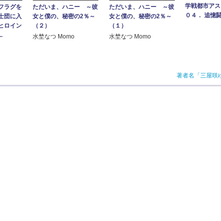
学戦都市ア
フラグを
ただいま、ハニー ～彼
ただいま、ハニー ～彼
０４． 追憶
士団に入
女と僕の、秘密の2％～
女と僕の、秘密の2％～
ヒロイン
（２）
（１）
.
水埜なつ Momo
水埜なつ Momo
著者名「三屋咲