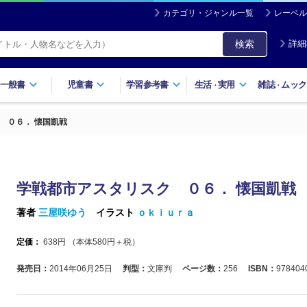
カテゴリ・ジャンル一覧
レーベル
検索
詳細
一般書
児童書
学習参考書
生活
実用
雑誌
ムック
・
・
 ０６． 懐国凱戦
学戦都市アスタリスク ０６． 懐国凱戦
著者
三屋咲ゆう
イラスト
ｏｋｉｕｒａ
定価：
638
円 （本体
580
円＋税）
発売日：
2014年06月25日
判型：
文庫判
ページ数：
256
ISBN：
978404