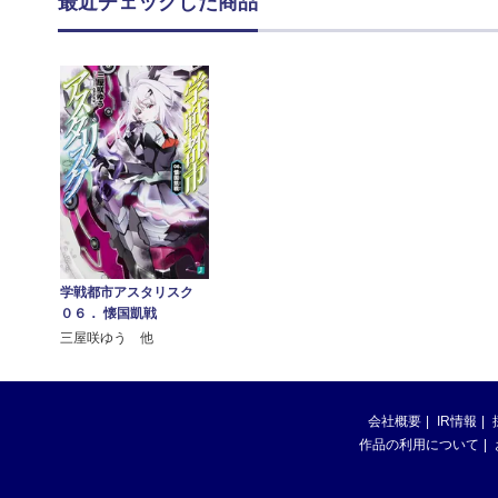
最近チェックした商品
学戦都市アスタリスク
０６． 懐国凱戦
三屋咲ゆう 他
会社概要
IR情報
作品の利用について