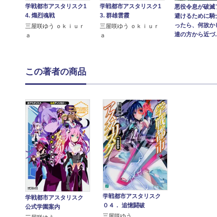
学戦都市アスタリスク1
学戦都市アスタリスク1
悪役令息が破滅
4. 熾烈魂戦
3. 群雄雲霞
避けるために騎
ったら、何故か
三屋咲ゆう ｏｋｉｕｒ
三屋咲ゆう ｏｋｉｕｒ
達の方から近づ..
ａ
ａ
この著者の商品
学戦都市アスタリスク
学戦都市アスタリスク
０４． 追憶闘破
公式学園案内
三屋咲ゆう