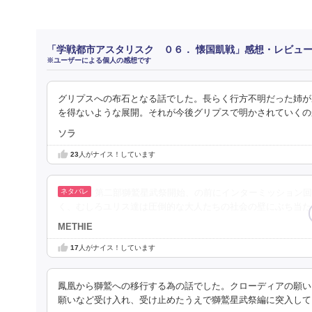
「学戦都市アスタリスク ０６． 懐国凱戦」感想・レビュ
※ユーザーによる個人の感想です
グリプスへの布石となる話でした。長らく行方不明だった姉が
を得ないような展開。それが今後グリプスで明かされていくの
ソラ
23
人がナイス！しています
第二部獅鷲星武祭開始、の前にインターミッション回
く、むしろユリス達は圧倒的な大人たちの社会の壁にぶち当た
METHIE
17
人がナイス！しています
鳳凰から獅鷲への移行する為の話でした。クローディアの願い
願いなど受け入れ、受け止めたうえで獅鷲星武祭編に突入して