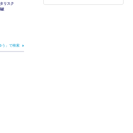
スタリスク
闘破
ゆう」で検索