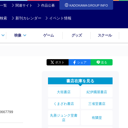
一覧
関連サイト
作品公募
KADOKAWA GROUP INFO
検索
新刊カレンダー
イベント情報
映像
ゲーム
グッズ
スクール
ポスト
シェア
送る
書店在庫を見る
大垣書店
紀伊國屋書店
くまざわ書店
三省堂書店
0667799
丸善ジュンク堂書
有隣堂
店