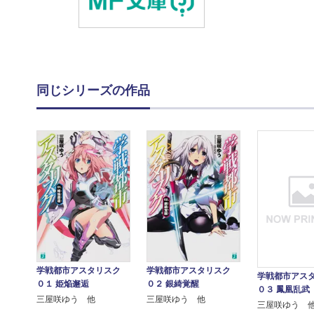
同じシリーズの作品
学戦都市アスタリスク
学戦都市アスタリスク
学戦都市アス
０１ 姫焔邂逅
０２ 銀綺覚醒
０３ 鳳凰乱武
三屋咲ゆう 他
三屋咲ゆう 他
三屋咲ゆう 