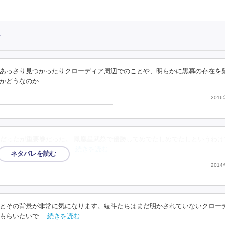
ー
あっさり見つかったりクローディア周辺でのことや、明らかに黒幕の存在を
かどうなのか
201
だったが重要巻だった。 鳳凰星武祭で優勝してめでたしめでたしというわけ
り、 ユリスは幼なじみ
…続きを読む
201
とその背景が非常に気になります。綾斗たちはまだ明かされていないクロー
もらいたいで
…続きを読む