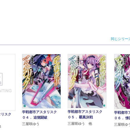
同じシリー
学戦都市アスタリスク
学戦都市アスタリスク
学戦都市
タリスク
０５． 覇凰決戦
０４． 追憶闘破
０６． 懐
三屋咲ゆう 他
三屋咲ゆう
三屋咲ゆ
他