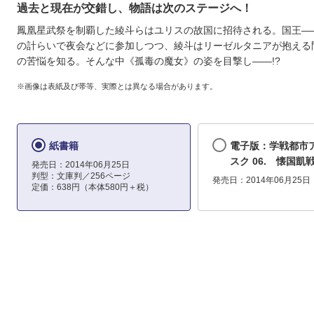
過去と現在が交錯し、物語は次のステージへ！
鳳凰星武祭を制覇した綾斗らはユリスの故国に招待される。国王―
の計らいで夜会などに参加しつつ、綾斗はリーゼルタニアが抱える
の苦悩を知る。そんな中《孤毒の魔女》の姿を目撃し――!?
※画像は表紙及び帯等、実際とは異なる場合があります。
紙書籍
電子版：学戦都市
スク 06. 懐国凱
発売日：2014年06月25日
判型：文庫判／256ページ
発売日：2014年06月25日
定価：638円（本体580円＋税）