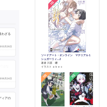
1位
疑わざる
6年03月26日
ソードアート・オンライン マテリアル１
シュガーリィ…2
著者 川原 礫
ではな
イラスト ａｂｅｃ
2位
3位
4年06月24日
ディアの