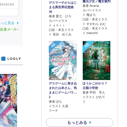
魔法少女ノ魔女裁判
デスマーチからはじ
6年04月24日
著者 Acacia
まる異世界狂想曲
カバーイラス
36
ト 梅まろ
著者 愛七 ひろ
口絵・本文イラス
カバーイラス
もっと見る
ト すがわら おむ
ト ｓｈｒｉ
口絵・本文イラス
口絵・本文イラス
ト maruchi
ト 長浜 めぐみ
4位
5位
y
デスゲームに巻き込
ほうかごがかり７
まれた山本さん、気
立穎小学校
ままにゲームバラ…
著者 甲田 学人
2
イラスト ぴおて
著者 ぽち
ぐ
イラスト 久賀
フーナ
もっとみる