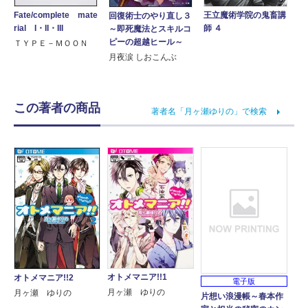
Fate/complete mate
王立魔術学院の鬼畜講
回復術士のやり直し３
rial I・II・III
師 ４
～即死魔法とスキルコ
ピーの超越ヒール～
ＴＹＰＥ－ＭＯＯＮ
月夜涙 しおこんぶ
この著者の商品
著者名「月ヶ瀬ゆりの」で検索
オトメマニア!!1
オトメマニア!!2
電子版
月ヶ瀬 ゆりの
月ヶ瀬 ゆりの
片想い浪漫帳～春本作