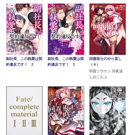
回復術士のやり直し
副社長、この執愛は契
副社長、この執愛は契
（４）
約違反です！ 2
約違反です！ 1
羽賀ソウケン 月夜涙
しおこんぶ