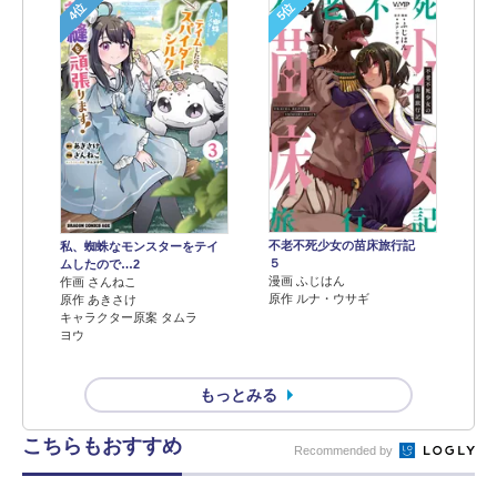
4位
5位
不老不死少女の苗床旅行記
私、蜘蛛なモンスターをテイ
５
ムしたので…2
漫画 ふじはん
作画 さんねこ
原作 ルナ・ウサギ
原作 あきさけ
キャラクター原案 タムラ
ヨウ
もっとみる
こちらもおすすめ
Recommended by