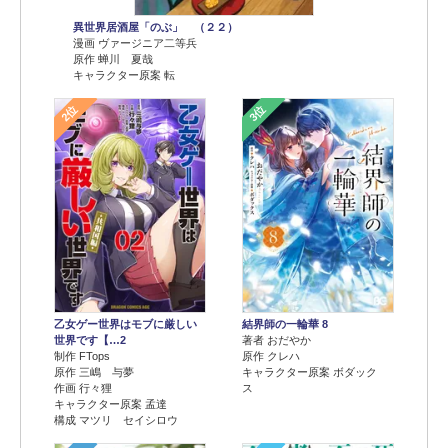
異世界居酒屋「のぶ」 （２２）
漫画 ヴァージニア二等兵
原作 蝉川 夏哉
キャラクター原案 転
2位
3位
乙女ゲー世界はモブに厳しい
結界師の一輪華 8
世界です【…2
著者 おだやか
制作 FTops
原作 クレハ
原作 三嶋 与夢
キャラクター原案 ボダック
作画 行々狸
ス
キャラクター原案 孟達
構成 マツリ セイシロウ