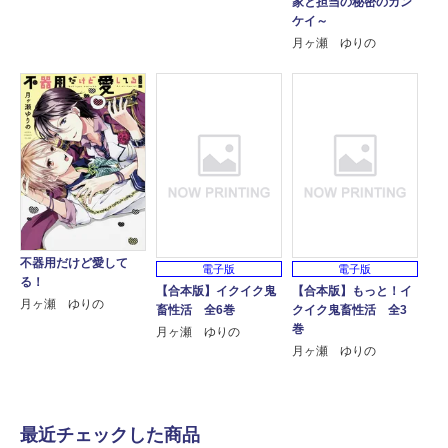
家と担当の秘密のカン
ケイ～
月ヶ瀬 ゆりの
不器用だけど愛して
電子版
電子版
る！
【合本版】イクイク鬼
【合本版】もっと！イ
月ヶ瀬 ゆりの
畜性活 全6巻
クイク鬼畜性活 全3
巻
月ヶ瀬 ゆりの
月ヶ瀬 ゆりの
最近チェックした商品