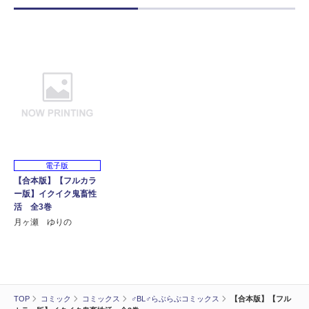
電子版
【合本版】【フルカラ
ー版】イクイク鬼畜性
活 全3巻
月ヶ瀬 ゆりの
TOP
コミック
コミックス
♂BL♂らぶらぶコミックス
【合本版】【フル