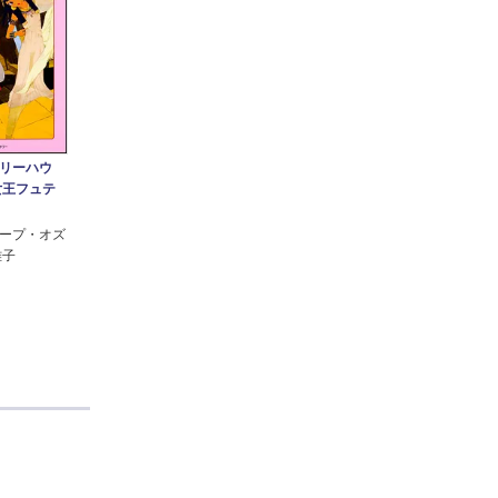
リーハウ
女王フュテ
ープ・オズ
雅子