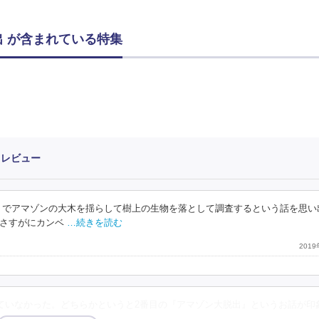
 が含まれている特集
・レビュー
）でアマゾンの大木を揺らして樹上の生物を落として調査するという話を思い
さすがにカンベ
…続きを読む
201
ていなかった。どちらかというと2番目の『アマゾン大脱出』というお話が印