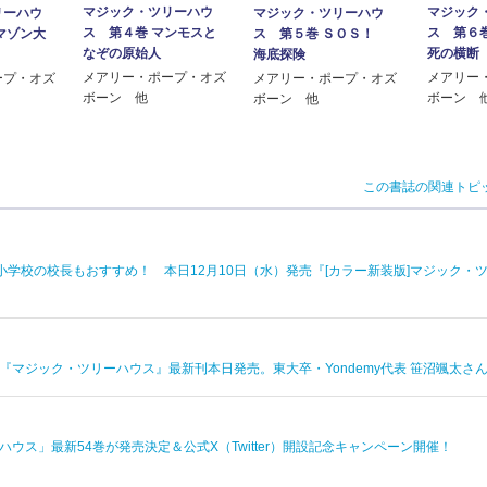
マジック・ツリーハウ
マジック
リーハウ
マジック・ツリーハウ
ス 第４巻 マンモスと
ス 第６
マゾン大
ス 第５巻 ＳＯＳ！
なぞの原始人
死の横断
海底探険
メアリー・ポープ・オズ
メアリー
ープ・オズ
メアリー・ポープ・オズ
ボーン 他
ボーン 
ボーン 他
この書誌の関連トピ
学校の校長もおすすめ！ 本日12月10日（水）発売『[カラー新装版]マジック・ツ
『マジック・ツリーハウス』最新刊本日発売。東大卒・Yondemy代表 笹沼颯太さ
ウス」最新54巻が発売決定＆公式X（Twitter）開設記念キャンペーン開催！