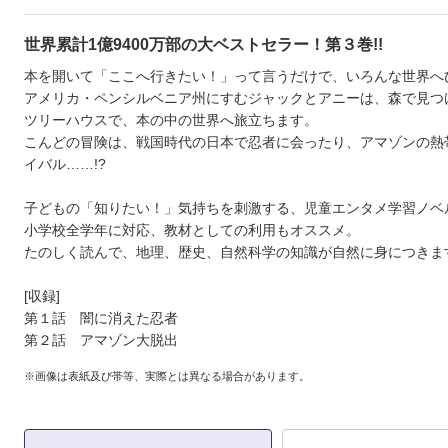
世界累計1億9400万部の大ベストセラー！第３巻!!
本を開いて「ここへ行きたい！」って言うだけで、いろんな世界へひ
アメリカ・ペンシルベニア州にすむジャックとアニーは、森で見つ
ツリーハウスで、本の中の世界へ旅立ちます。
こんどの冒険は、戦国時代の日本で忍者に会ったり、アマゾンの熱
イバル……!?
子どもの「知りたい！」気持ちを刺激する、児童エンタメ学習ノベ
小学校全学年に対応、教材としての利用もオススメ。
たのしく読んで、地理、歴史、自然科学の知識が自然に身につきます
[収録]
第１話 闇に消えた忍者
第２話 アマゾン大脱出
※画像は表紙及び帯等、実際とは異なる場合があります。