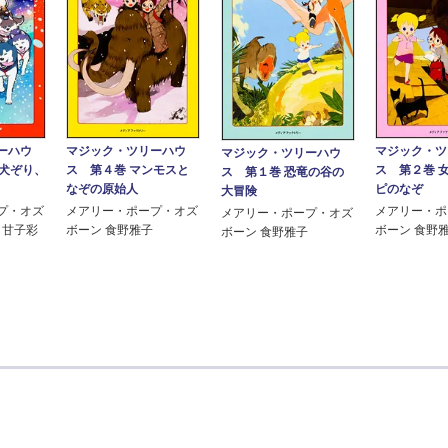
ーハウ
マジック・ツ
マジック・ツリーハウ
マジック・ツリーハウ
れ犬ぞり、
ス 第２巻 
ス 第４巻 マンモスと
ス 第１巻 恐竜の谷の
ピのなぞ
なぞの原始人
大冒険
プ・オズ
メアリー・ポ
メアリー・ポープ・オズ
メアリー・ポープ・オズ
 甘子彩
ボーン 食野
ボーン 食野雅子
ボーン 食野雅子