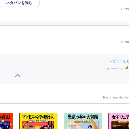
202
202
レビューを
powered by
Recommended b