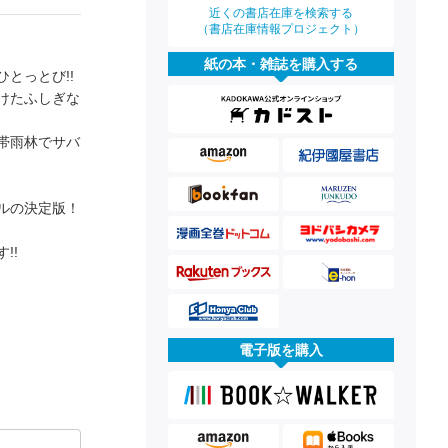
近くの書店在庫を検索する
（書店在庫情報プロジェクト）
紙の本・雑誌を購入する
とっとび!!
けたふしぎな
帯雨林でサバ
ルの決定版！
!!
電子版を購入