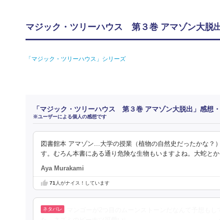
マジック・ツリーハウス 第３巻 アマゾン大脱出
「マジック・ツリーハウス」シリーズ
「マジック・ツリーハウス 第３巻 アマゾン大脱出」感想
※ユーザーによる個人の感想です
図書館本 アマゾン…大学の授業（植物の自然史だったかな？
す。むろん本書にある通り危険な生物もいますよね。大蛇とか
Aya Murakami
71
人がナイス！しています
マンゴーが2つ目のムーンストーンだなんて予想もし
た。ネズミのピーナツ可愛い❕