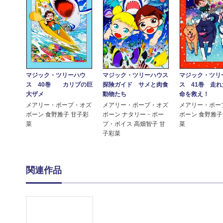
マジック・ツリーハウ
マジック・ツリーハウス
マジック・ツリ
ス 40巻 カリブの巨
探険ガイド サメと肉食
ス 41巻 走
大ザメ
動物たち
命を救え！
メアリー・ポープ・オズ
メアリー・ポープ・オズ
メアリー・ポー
ボーン 食野雅子 甘子彩
ボーン ナタリー・ポー
ボーン 食野雅子
菜
プ・ボイス 高畑智子 甘
菜
子彩菜
関連作品