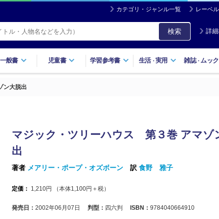
カテゴリ・ジャンル一覧
レーベル
検索
詳細
一般書
児童書
学習参考書
生活
実用
雑誌
ムック
・
・
ゾン大脱出
マジック・ツリーハウス 第３巻 アマゾ
出
著者
メアリー・ポープ・オズボーン
訳
食野 雅子
定価：
1,210
円 （本体
1,100
円＋税）
発売日：
2002年06月07日
判型：
四六判
ISBN：
9784040664910