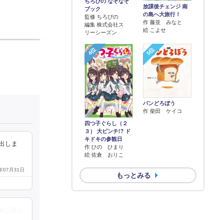
ちろぴの なぞなぞ
放課後チェンジ 南
ブック
の島へ大旅行！
監修 ちろぴの
作 藤並 みなと
編集 株式会社ス
絵 こよせ
リーシーズン
4位
5位
パンどろぼう
作 柴田 ケイコ
四つ子ぐらし（２
３） 大ピンチ!? ド
キドキの参観日
出しま
作 ひの ひまり
絵 佐倉 おりこ
9年07月31日
もっとみる
象に残っ