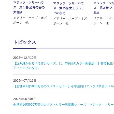
マジック・ツリーハウ
マジック・ツ
マジック・ツリーハウ
ス 第１巻 恐竜の谷の
ス 第３巻 ア
ス 第２巻 女王フュテ
大冒険
脱出
ピのなぞ
メアリー・ポープ・オズ
メアリー・ポ
メアリー・ポープ・オズ
ボーン 他
ボーン 他
ボーン 他
トピックス
2025年12月10日
【読み継がれる「名作シリーズ」に、2巻目のカラー新装版！】有名私立小
王フュテピのなぞ』
2025年07月16日
【全世界1億5000万部の大ベストセラー】小学生向けエンタメ学習ノベル
2025年06月04日
全世界1億5000万部の大ベストセラー児童書シリーズ「マジック・ツリーハ