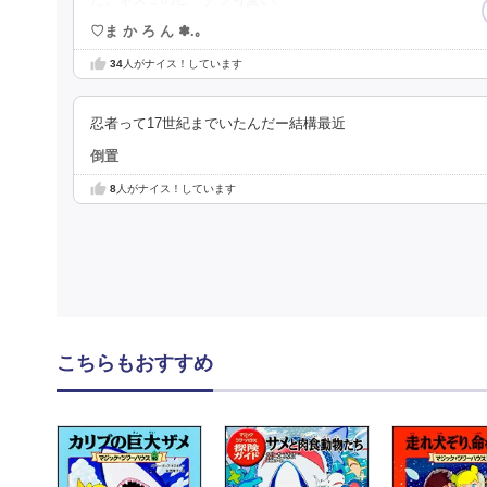
♡ま か ろ ん ✽.｡
34
人がナイス！しています
忍者って17世紀までいたんだー結構最近
倒置
8
人がナイス！しています
こちらもおすすめ