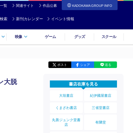
一覧
関連サイト
作品公募
KADOKAWA GROUP INFO
検索
新刊カレンダー
イベント情報
映像
ゲーム
グッズ
スクール
ポスト
シェア
送る
ン大脱
書店在庫を見る
大垣書店
紀伊國屋書店
くまざわ書店
三省堂書店
丸善ジュンク堂書
有隣堂
店