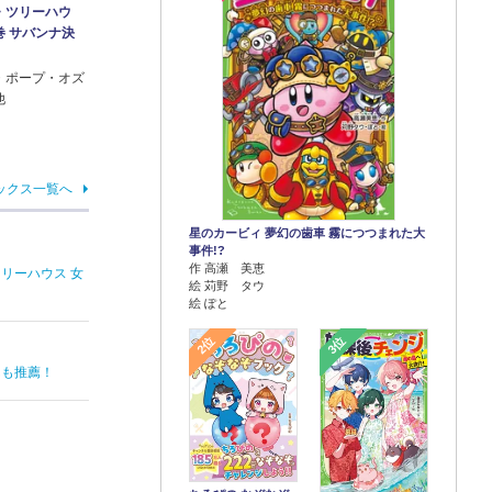
・ツリーハウ
巻 サバンナ決
・ポープ・オズ
他
ックス一覧へ
星のカービィ 夢幻の歯車 霧につつまれた大
事件!?
作 高瀬 美恵
リーハウス 女
絵 苅野 タウ
絵 ぽと
2位
3位
んも推薦！