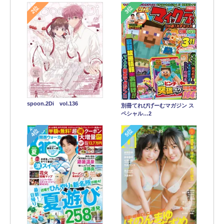
2位
3位
spoon.2Di vol.136
別冊てれびげーむマガジン ス
ペシャル…2
4位
5位