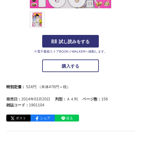
試し読みをする
※電子書籍ストアBOOK☆WALKERへ移動します。
購入する
特別定価：
524
円
（本体
476
円＋税）
発売日：
2014年03月20日
判型：
Ａ４判
ページ数：
156
雑誌コード：
1901104
ポスト
シェア
送る