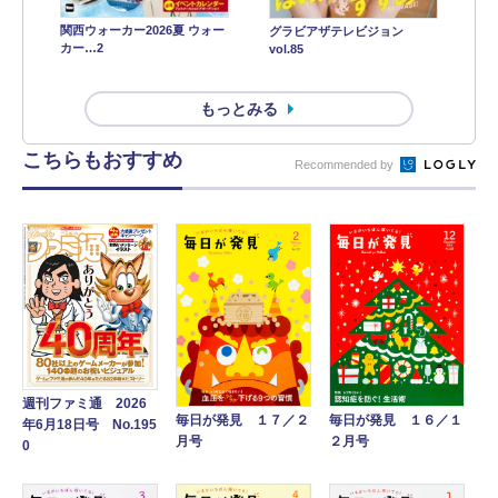
関西ウォーカー2026夏 ウォー
グラビアザテレビジョン
カー…2
vol.85
もっとみる
こちらもおすすめ
Recommended by
週刊ファミ通 2026
毎日が発見 １７／２
毎日が発見 １６／１
年6月18日号 No.195
月号
２月号
0