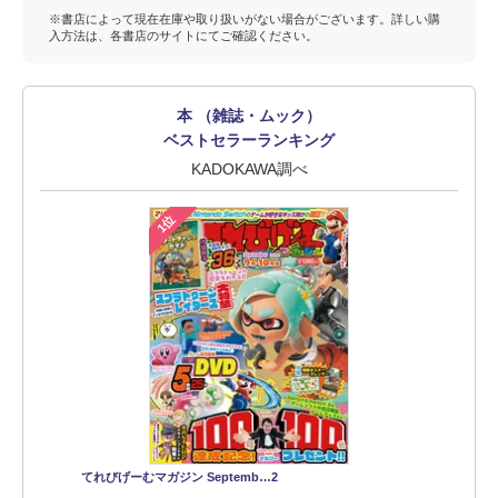
※書店によって現在在庫や取り扱いがない場合がございます。詳しい購
入方法は、各書店のサイトにてご確認ください。
本 （雑誌・ムック）
ベストセラーランキング
KADOKAWA調べ
1位
てれびげーむマガジン Septemb…2