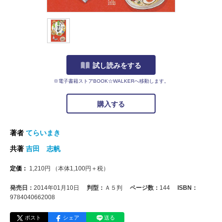
試し読みをする
※電子書籍ストアBOOK☆WALKERへ移動します。
購入する
著者
てらいまき
共著
吉田 志帆
定価：
1,210
円
（本体
1,100
円＋税）
発売日：
2014年01月10日
判型：
Ａ５判
ページ数：
144
ISBN：
9784040662008
ポスト
シェア
送る