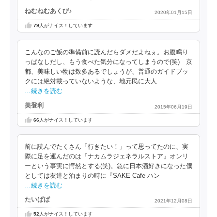
ねむねむあくび♪
2020年01月15日
79
人がナイス！しています
こんなのご飯の準備前に読んだらダメだよねぇ。お腹鳴り
っぱなしだし、もう食べた気分になってしまうので(笑) 京
都、美味しい物は数多あるでしょうが、普通のガイドブッ
クには絶対載っていないような、地元民に大人
…続きを読む
美登利
2015年06月19日
66
人がナイス！しています
前に読んでたくさん「行きたい！」って思ってたのに、実
際に足を運んだのは『ナカムラジェネラルストア』オンリ
ーという事実に愕然とする(笑)。急に日本酒好きになった僕
としては友達と泊まりの時に『SAKE Cafe ハン
…続きを読む
たいぱぱ
2021年12月08日
52
人がナイス！しています