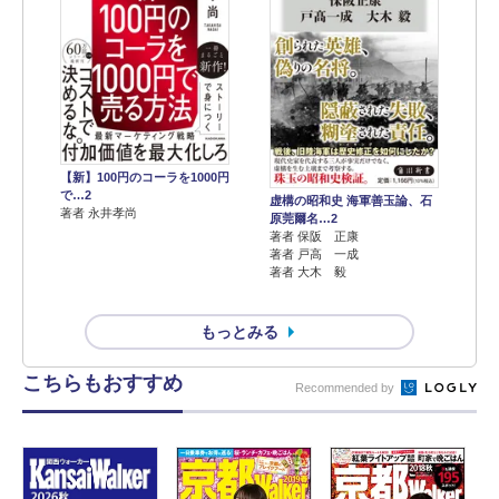
【新】100円のコーラを1000円
で…2
虚構の昭和史 海軍善玉論、石
著者 永井孝尚
原莞爾名…2
著者 保阪 正康
著者 戸高 一成
著者 大木 毅
もっとみる
こちらもおすすめ
Recommended by