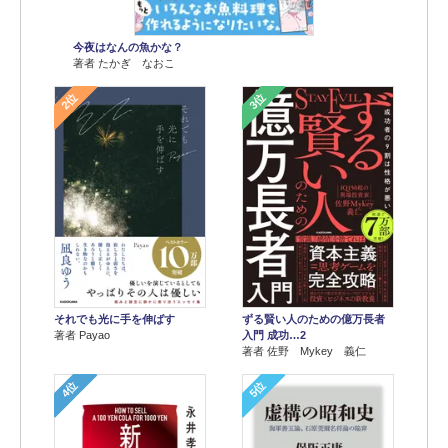
今夜はなんの魚かな？
著者 たかぎ なおこ
2位
3位
それでも光に手を伸ばす
ずる賢い人のための億万長者
著者 Payao
入門 成功…2
著者 佐野 Mykey 義仁
4位
5位