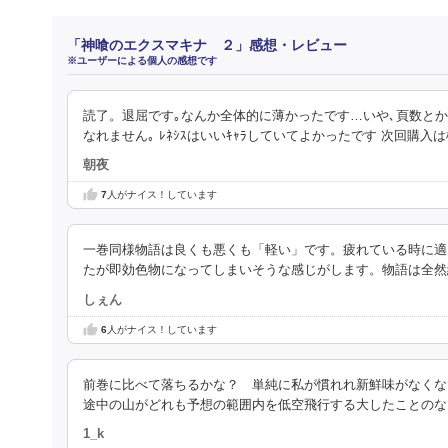
「神喰のエクスマキナ ２」感想・レビュー
※ユーザーによる個人の感想です
読了。退屈です｡なんか全体的に薄かったです…いや､頁数とかじゃ
なれません｡ ﾚﾈｼｽはいいｷｬﾗしていてよかったです 次回購入
朝夜
7
人がナイス！しています
一巻同様物語は良くも悪くも「軽い」です。疲れている時に適
たが即効色物になってしまいそうな感じがします。物語は全然
しぇん
6
人がナイス！しています
前巻に比べて落ちるかな？ 単純に私が慣れれ新鮮味がなくな
途中の山がどれも予想の範囲内を低空飛行する大したことのな
1_k