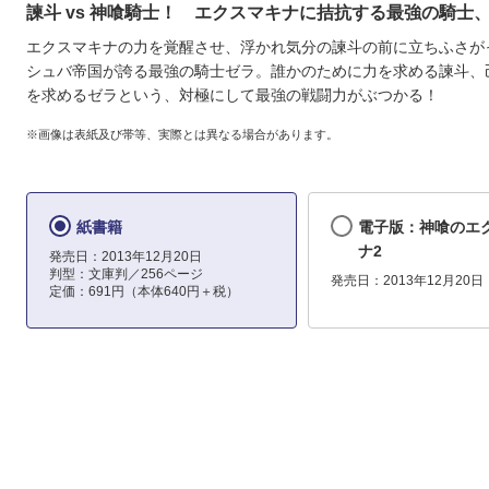
諫斗 vs 神喰騎士！ エクスマキナに拮抗する最強の騎士
エクスマキナの力を覚醒させ、浮かれ気分の諫斗の前に立ちふさが
シュバ帝国が誇る最強の騎士ゼラ。誰かのために力を求める諫斗、
を求めるゼラという、対極にして最強の戦闘力がぶつかる！
※画像は表紙及び帯等、実際とは異なる場合があります。
紙書籍
電子版：神喰のエ
ナ2
発売日：2013年12月20日
判型：文庫判／256ページ
発売日：2013年12月20日
定価：691円（本体640円＋税）