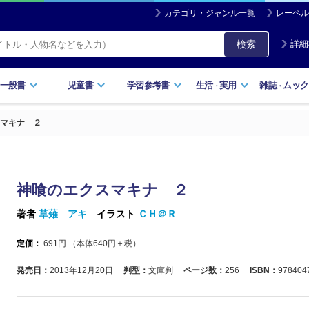
カテゴリ・ジャンル一覧
レーベル
検索
詳細
一般書
児童書
学習参考書
生活
実用
雑誌
ムック
・
・
マキナ ２
神喰のエクスマキナ ２
著者
草薙 アキ
イラスト
ＣＨ＠Ｒ
定価：
691
円 （本体
640
円＋税）
発売日：
2013年12月20日
判型：
文庫判
ページ数：
256
ISBN：
978404