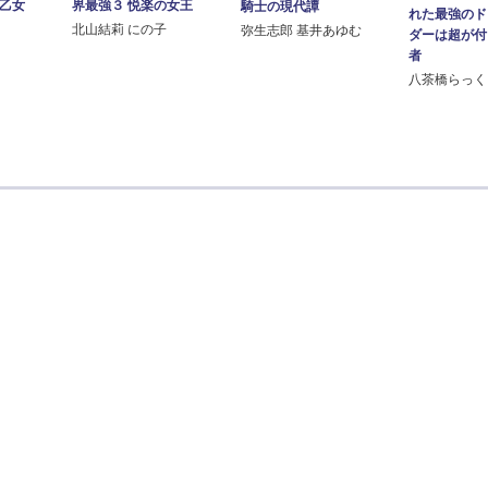
の乙女
界最強３ 悦楽の女王
騎士の現代譚
れた最強のド
北山結莉 にの子
弥生志郎 基井あゆむ
ダーは超が付
者
八茶橋らっく