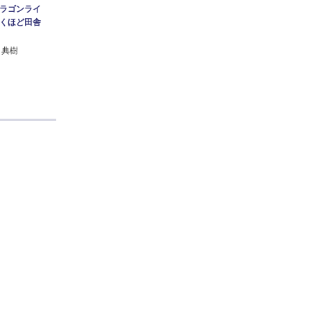
ラゴンライ
くほど田舎
 典樹