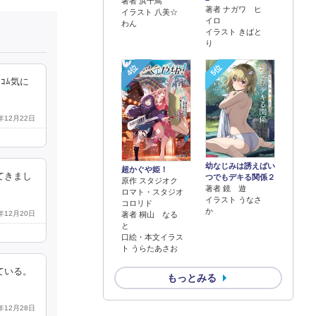
著者 浜千鳥
著者 ナガワ ヒ
イラスト 八美☆
イロ
わん
イラスト きばと
り
4位
5位
ｺﾑ気に
3年12月22日
幼なじみは誘えばい
超かぐや姫！
てきまし
つでもデキる関係２
原作 スタジオク
著者 鏡 遊
ロマト・スタジオ
イラスト うなさ
コロリド
か
3年12月20日
著者 桐山 なる
と
口絵・本文イラス
ト うらたあさお
ている。
もっとみる
3年12月28日