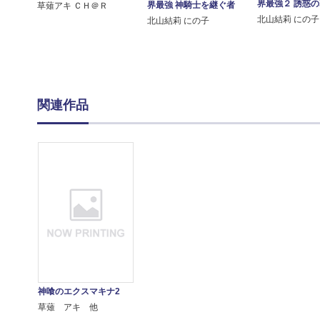
界最強２ 誘惑
界最強 神騎士を継ぐ者
草薙アキ ＣＨ＠Ｒ
北山結莉 にの子
北山結莉 にの子
関連作品
神喰のエクスマキナ2
草薙 アキ 他