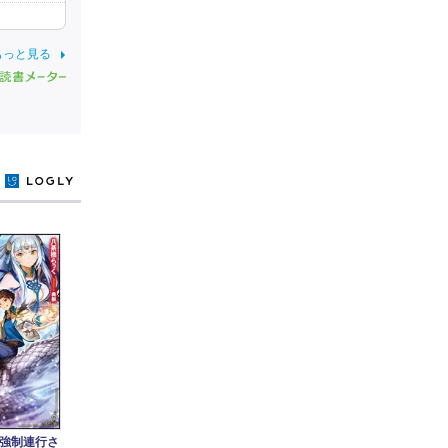
もっと見る
y
強制連行さ