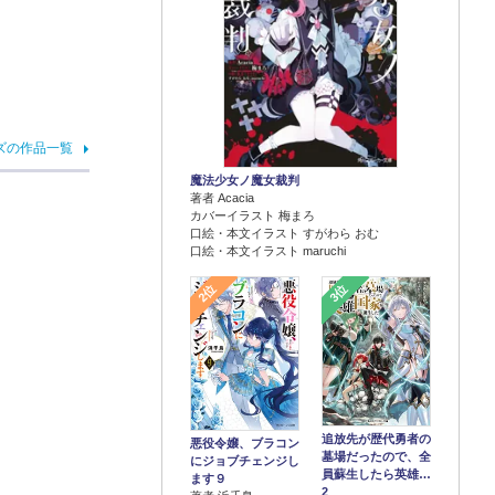
ズの作品一覧
魔法少女ノ魔女裁判
著者 Acacia
カバーイラスト 梅まろ
口絵・本文イラスト すがわら おむ
口絵・本文イラスト maruchi
2位
3位
追放先が歴代勇者の
悪役令嬢、ブラコン
墓場だったので、全
にジョブチェンジし
員蘇生したら英雄…
ます９
2