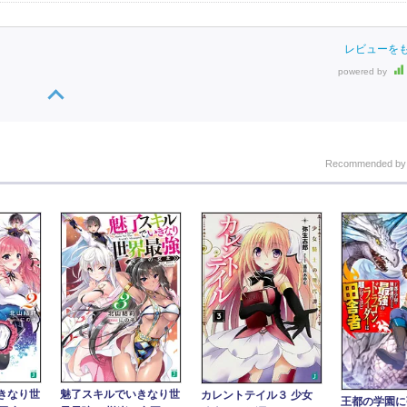
レビューを
powered by
Recommended b
きなり世
魅了スキルでいきなり世
カレントテイル３ 少女
王都の学園に