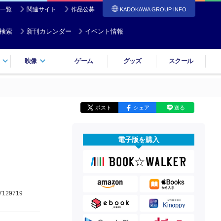
一覧
関連サイト
作品公募
KADOKAWA GROUP INFO
検索
新刊カレンダー
イベント情報
映像
ゲーム
グッズ
スクール
ポスト
シェア
送る
電子版を購入
7129719