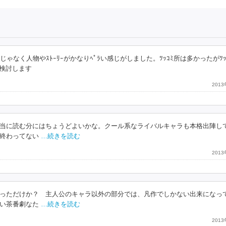
なく人物やｽﾄｰﾘｰがかなりﾍﾟﾗい感じがしました。ﾂｯｺﾐ所は多かったがﾂｯ
は検討します
201
当に読む分にはちょうどよいかな。クール系なライバルキャラも本格出陣し
終わってない
…続きを読む
201
っただけか？ 主人公のキャラ以外の部分では、凡作でしかない出来になっ
い茶番劇なた
…続きを読む
201