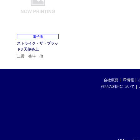
電子版
ストライク・ザ・ブラッ
ド3 天使炎上
三雲 岳斗 他
会社概要
IR情報
作品の利用について