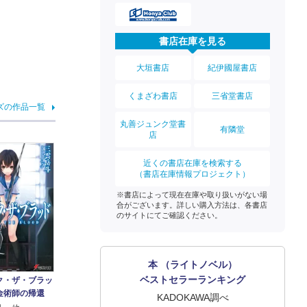
書店在庫を見る
大垣書店
紀伊國屋書店
くまざわ書店
三省堂書店
ズの作品一覧
丸善ジュンク堂書
有隣堂
店
近くの書店在庫を検索する
（書店在庫情報プロジェクト）
※書店によって現在在庫や取り扱いがない場
合がございます。詳しい購入方法は、各書店
のサイトにてご確認ください。
本 （ライトノベル）
ベストセラーランキング
ク・ザ・ブラッ
金術師の帰還
KADOKAWA調べ