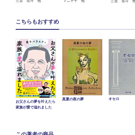
三雲 岳斗 他
マニャ子 他
三雲 岳斗 
こちらもおすすめ
オセロ
真夏の夜の夢
お父さんの夢を叶えたら
家族が愛で溢れました
この著者の商品