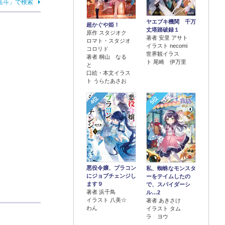
岳斗」で検索
ヤエブキ機関 千万
超かぐや姫！
丈塔踏破録１
原作 スタジオク
著者 安里 アサト
ロマト・スタジオ
イラスト necomi
コロリド
世界観イラス
著者 桐山 なる
ト 尾崎 伊万里
と
口絵・本文イラス
ト うらたあさお
4位
5位
悪役令嬢、ブラコン
私、蜘蛛なモンスタ
にジョブチェンジし
ーをテイムしたの
ます９
で、スパイダーシ
著者 浜千鳥
ル…2
イラスト 八美☆
著者 あきさけ
わん
イラスト タム
ラ ヨウ