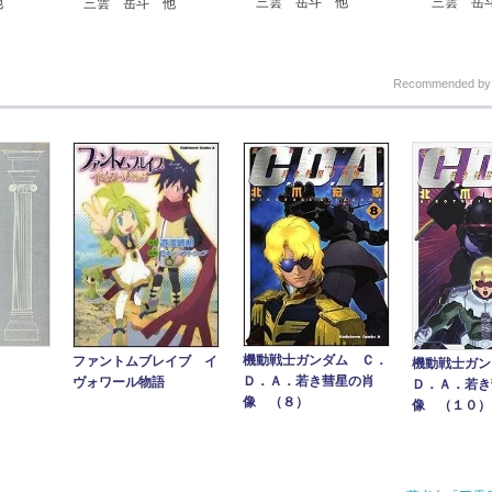
三雲 岳斗 他
三雲 岳
他
三雲 岳斗 他
Recommended b
機動戦士ガンダム Ｃ．
ファントムブレイブ イ
機動戦士ガン
Ｄ．Ａ．若き彗星の肖
ヴォワール物語
Ｄ．Ａ．若き
像 （８）
像 （１０）