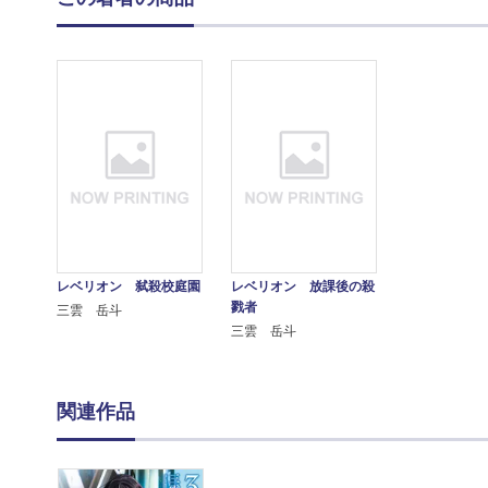
レベリオン 弑殺校庭園
レベリオン 放課後の殺
戮者
三雲 岳斗
三雲 岳斗
関連作品