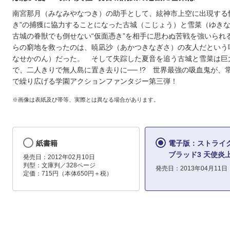
南宮那月（みなみやなつき）の助手として、絃神市上空に出現する
き”の捕獲に協力することになった古城（こじょう）と雪菜（ゆき
古城の眷獣でも倒せない“仮面憑き”を相手に思わぬ苦戦を強いられ
らの窮地を救ったのは、暁凪沙（あかつきなぎさ）の友人だという
なせかのん）だった。 そして失踪した夏音を追う古城と雪菜は巨
で、二人きりで無人島に置き去りに── !? 世界最強の吸血鬼が、
で繰り広げる学園アクションファンタジー第三弾！
※画像は表紙及び帯等、実際とは異なる場合があります。
紙書籍
電子版：ストライ
ブラッド3 天使炎
発売日：2012年02月10日
判型：文庫判／328ページ
発売日：2013年04月11日
定価：715円（本体650円＋税）