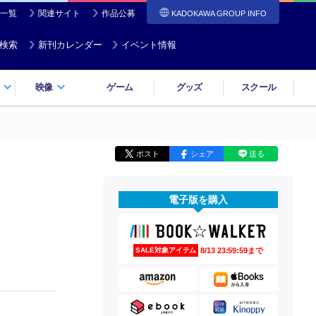
一覧
関連サイト
作品公募
KADOKAWA GROUP INFO
検索
新刊カレンダー
イベント情報
映像
ゲーム
グッズ
スクール
ポスト
シェア
送る
電子版を購入
8/13 23:59:59まで
SALE対象アイテム