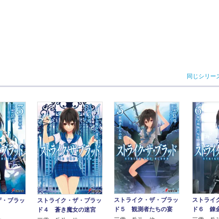
同じシリー
ストライク・ザ・ブラッ
ストライ
ザ・ブラッ
ストライク・ザ・ブラッ
ド５ 観測者たちの宴
ド６ 錬
ド４ 蒼き魔女の迷宮