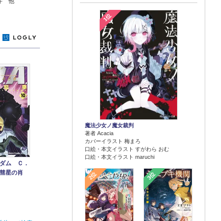
斗 他
1位
y
魔法少女ノ魔女裁判
著者 Acacia
カバーイラスト 梅まろ
口絵・本文イラスト すがわら おむ
口絵・本文イラスト maruchi
ダム Ｃ．
彗星の肖
2位
3位