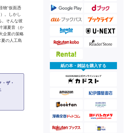
怪物“仮面憑
な）。しかし
る。そんな彼
叶瀬夏音（か
大企業の策略
常夏の人工島
紙の本・雑誌を購入する
ク・ザ・
上