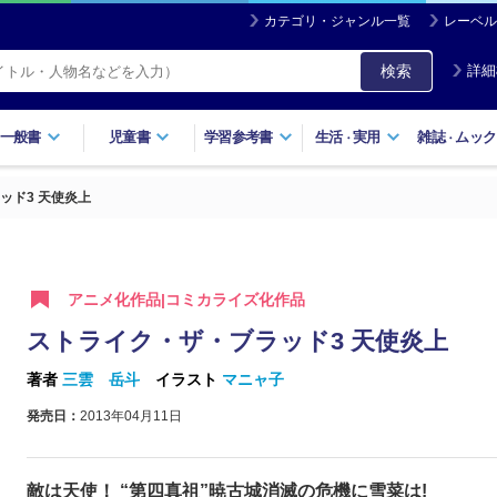
カテゴリ・ジャンル一覧
レーベル
検索
詳細
一般書
児童書
学習参考書
生活
実用
雑誌
ムック
・
・
ッド3 天使炎上
アニメ化作品|コミカライズ化作品
ストライク・ザ・ブラッド3 天使炎上
著者
三雲 岳斗
イラスト
マニャ子
発売日：
2013年04月11日
敵は天使！ “第四真祖”暁古城消滅の危機に雪菜は!