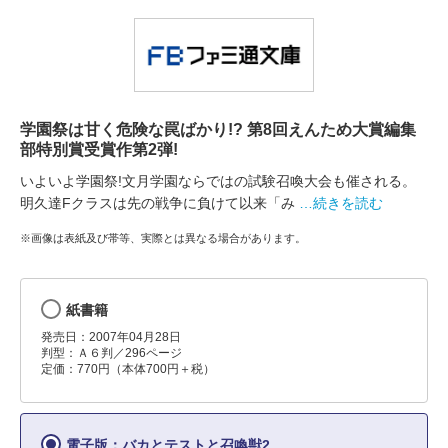
学園祭は甘く危険な罠ばかり!? 第8回えんため大賞編集
部特別賞受賞作第2弾!
いよいよ学園祭!文月学園ならではの試験召喚大会も催される。
明久達Fクラスは先の戦争に負けて以来「み
…続きを読む
※画像は表紙及び帯等、実際とは異なる場合があります。
紙書籍
発売日：2007年04月28日
判型：Ａ６判／296ページ
定価：770円（本体700円＋税）
電子版：バカとテストと召喚獣2