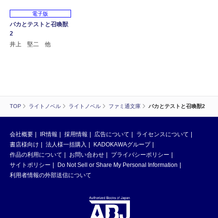
電子版
バカとテストと召喚獣
2
井上 堅二 他
TOP
ライトノベル
ライトノベル
ファミ通文庫
バカとテストと召喚獣2
会社概要
IR情報
採用情報
広告について
ライセンスについて
書店様向け
法人様一括購入
KADOKAWAグループ
作品の利用について
お問い合わせ
プライバシーポリシー
サイトポリシー
Do Not Sell or Share My Personal Information
利用者情報の外部送信について