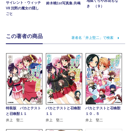
地獄くらやみ花もな
サイレント・ウィッチ
鈴木曉1st写真集 共鳴
き （９）
VII 沈黙の魔女の隠し
ごと
この著者の商品
著者名「井上堅二」で検索
特装版 バカとテスト
バカとテストと召喚獣
バカとテストと召喚獣
と召喚獣１１
１１
１０．５
井上 堅二
井上 堅二
井上 堅二