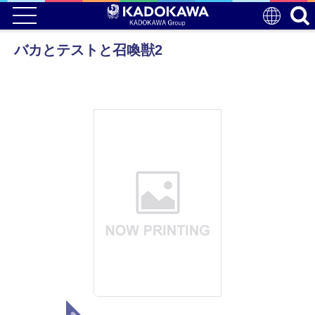
バカとテストと召喚獣2
電子版