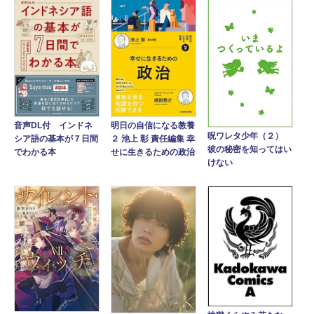
音声DL付 インドネ
明日の自信になる教養
呪ワレタ少年（２）
シア語の基本が７日間
２ 池上 彰 責任編集 幸
彼の秘密を知ってはい
でわかる本
せに生きるための政治
けない