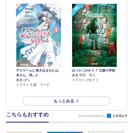
4位
5位
デスゲームに巻き込まれた山
ほうかごがかり７ 立穎小学校
本さん、気…2
著者 甲田 学人
著者 ぽち
イラスト ぴおてぐ
イラスト 久賀 フーナ
もっとみる
こちらもおすすめ
Recommended by