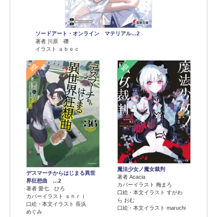
ソードアート・オンライン マテリアル…2
著者 川原 礫
イラスト ａｂｅｃ
2位
3位
魔法少女ノ魔女裁判
デスマーチからはじまる異世
著者 Acacia
界狂想曲 …2
カバーイラスト 梅まろ
著者 愛七 ひろ
口絵・本文イラスト すがわ
カバーイラスト ｓｈｒｉ
ら おむ
口絵・本文イラスト 長浜
口絵・本文イラスト maruchi
めぐみ