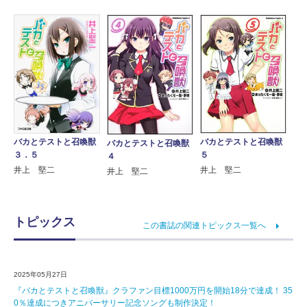
バカとテストと召喚獣
バカとテストと召喚獣
バカとテストと召喚獣
３．５
５
４
井上 堅二
井上 堅二
井上 堅二
トピックス
この書誌の関連トピックス一覧へ
2025年05月27日
『バカとテストと召喚獣』クラファン目標1000万円を開始18分で達成！ 35
0％達成につきアニバーサリー記念ソングも制作決定！