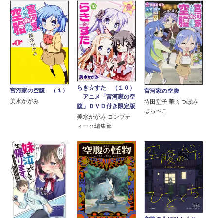
らき☆すた （１０）
宮河家の空腹 （１）
宮河家の空腹
アニメ「宮河家の空
美水かがみ
待田堂子 華々つぼみ
腹」ＤＶＤ付き限定版
はらぺこ
美水かがみ コンプテ
ィーク編集部