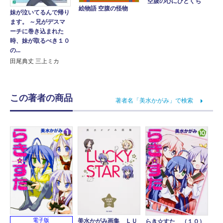
空腹の心にひとくち
絵物語 空腹の怪物
妹が泣いてるんで帰り
ます。 ～兄がデスマ
ーチに巻き込まれた
時、妹が取るべき１０
の...
田尾典丈 三上ミカ
この著者の商品
著者名「美水かがみ」で検索
電子版
美水かがみ画集 ＬＵ
らき☆すた （１０）