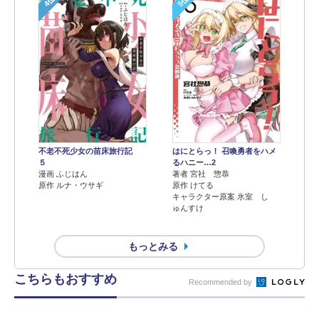
4位
5位
不老不死少女の苗床旅行記
はにとらっ！ 召喚勇者をハメ
５
るハニー…2
漫画 ふじはん
著者 宮社 惣恭
原作 ルナ・ウサギ
原作 けてる
キャラクター原案 氷室 し
ゅんすけ
もっとみる
こちらもおすすめ
Recommended by