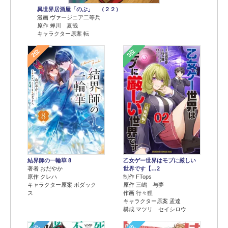
異世界居酒屋「のぶ」 （２２）
漫画 ヴァージニア二等兵
原作 蝉川 夏哉
キャラクター原案 転
2位
3位
結界師の一輪華 8
乙女ゲー世界はモブに厳しい
著者 おだやか
世界です【…2
原作 クレハ
制作 FTops
キャラクター原案 ボダック
原作 三嶋 与夢
ス
作画 行々狸
キャラクター原案 孟達
構成 マツリ セイシロウ