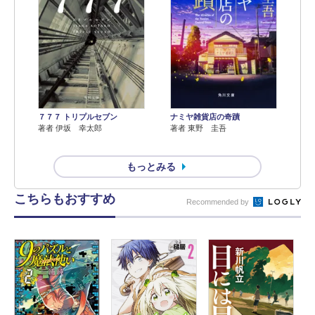
７７７ トリプルセブン
ナミヤ雑貨店の奇蹟
著者 伊坂 幸太郎
著者 東野 圭吾
もっとみる
こちらもおすすめ
Recommended by