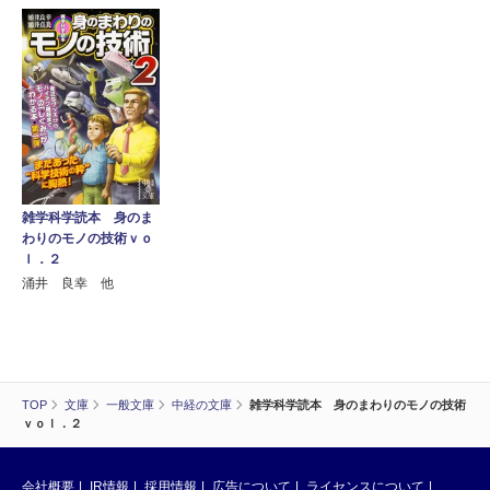
雑学科学読本 身のま
わりのモノの技術ｖｏ
ｌ．２
涌井 良幸 他
TOP
文庫
一般文庫
中経の文庫
雑学科学読本 身のまわりのモノの技術
ｖｏｌ．２
会社概要
IR情報
採用情報
広告について
ライセンスについて