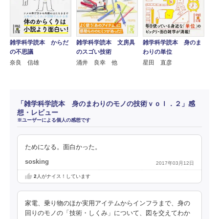
雑学科学読本 からだ
雑学科学読本 文房具
雑学科学読本 身のま
の不思議
のスゴい技術
わりの単位
奈良 信雄
涌井 良幸 他
星田 直彦
「雑学科学読本 身のまわりのモノの技術ｖｏｌ．２」感
想・レビュー
※ユーザーによる個人の感想です
ためになる。面白かった。
sosking
2017年03月12日
2
人がナイス！しています
家電、乗り物のほか実用アイテムからインフラまで、身の
回りのモノの「技術・しくみ」について、図を交えてわか