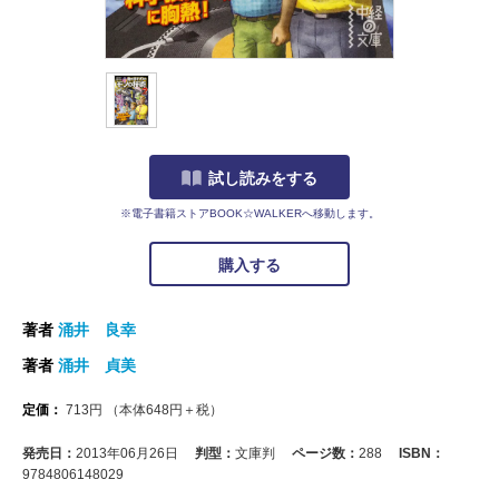
試し読みをする
※電子書籍ストアBOOK☆WALKERへ移動します。
購入する
著者
涌井 良幸
著者
涌井 貞美
定価：
713
円
（本体
648
円＋税）
発売日：
2013年06月26日
判型：
文庫判
ページ数：
288
ISBN：
9784806148029