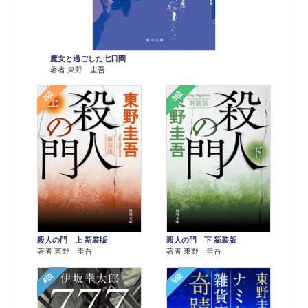
魔女と過ごした七日間
著者 東野 圭吾
2位
3位
殺人の門 上 新装版
殺人の門 下 新装版
著者 東野 圭吾
著者 東野 圭吾
4位
5位