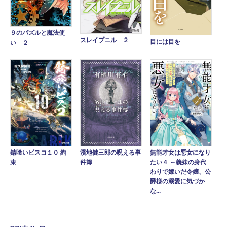
９のパズルと魔法使
スレイプニル ２
目には目を
い ２
錆喰いビスコ１０ 約
濱地健三郎の呪える事
無能才女は悪女になり
束
件簿
たい４ ～義妹の身代
わりで嫁いだ令嬢、公
爵様の溺愛に気づか
な...