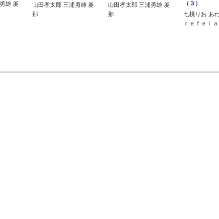
（３）
勇雄 屡
山田孝太郎 三浦勇雄 屡
山田孝太郎 三浦勇雄 屡
那
那
七桃りお あ
ｒｅｆｅｉａ