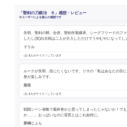
「聖剣の刀鍛冶 ６」感想・レビュー
※ユーザーによる個人の感想です
失明、聖剣の鞘、合併、聖剣作製継承、シーグフリードのファ
したし(笑)白兵戦は二人が介入しただけでうやむやになってし
ドリル
2
人がナイス！しています
ルークが失明…信じたくないです。リサの「私はあなたの目に
巻が楽しみです。
葉桜
1
人がナイス！しています
戦闘シーン省略で最終巻かと思ってしまったじゃないか！でも
か……。おっぱいなのに背尻とはこれ如何に。
豚嶋じょん