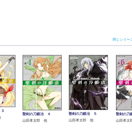
同じシリー
 ３
聖剣の刀鍛冶 ５
聖剣の刀鍛冶 ４
聖剣の刀
他
山田孝太郎 他
山田孝太郎 他
山田孝太