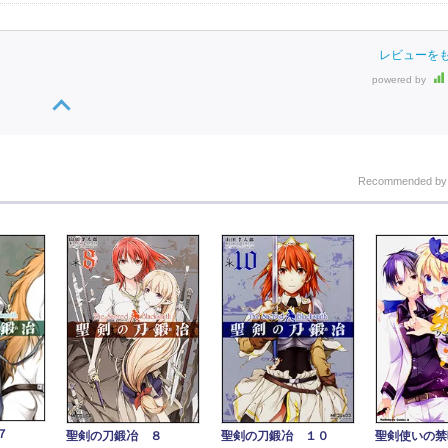
レビューを
powered by
Recommended b
７
聖剣の刀鍛冶 ８
聖剣の刀鍛冶 １０
聖剣使いの