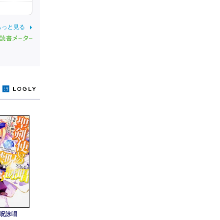
もっと見る
y
禁呪詠唱