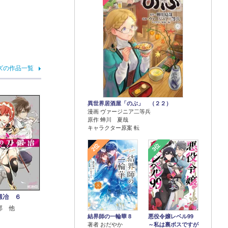
ズの作品一覧
異世界居酒屋「のぶ」 （２２）
漫画 ヴァージニア二等兵
原作 蝉川 夏哉
キャラクター原案 転
2位
3位
鍛冶 ６
郎 他
結界師の一輪華 8
悪役令嬢レベル99
著者 おだやか
～私は裏ボスですが