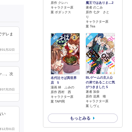
原作 クレハ
魔王ではありま…2
キャラクター原
著者 のこみ
案 ボダックス
原作 七夕 さと
り
キャラクター原
案 Tea
でデレま
4位
5位
5年01月22日
か…。次
BLゲームの主人公
名代辻そば異世界
の弟であることに気
店 5
がつきました 5
漫画 林 ふみの
2年07月25日
著者 加奈
原作 西村 西
原作 花果 唯
キャラクター原
キャラクター原
案 TAPI岡
案 しヴぇ
ない
もっとみる
1年12月01日