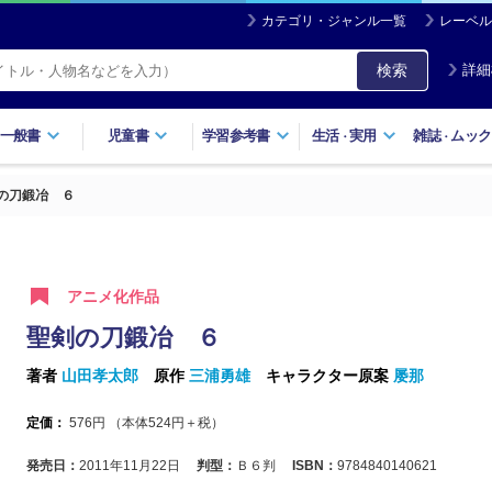
カテゴリ・ジャンル一覧
レーベル
検索
詳細
一般書
児童書
学習参考書
生活
実用
雑誌
ムック
・
・
の刀鍛冶 ６
アニメ化作品
聖剣の刀鍛冶 ６
著者
山田孝太郎
原作
三浦勇雄
キャラクター原案
屡那
定価：
576
円 （本体
524
円＋税）
発売日：
2011年11月22日
判型：
Ｂ６判
ISBN：
9784840140621