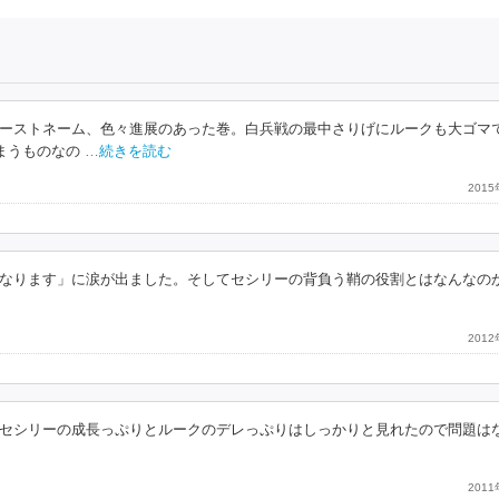
ーストネーム、色々進展のあった巻。白兵戦の最中さりげにルークも大ゴマ
まうものなの
…続きを読む
201
なります」に涙が出ました。そしてセシリーの背負う鞘の役割とはなんなの
201
セシリーの成長っぷりとルークのデレっぷりはしっかりと見れたので問題は
201