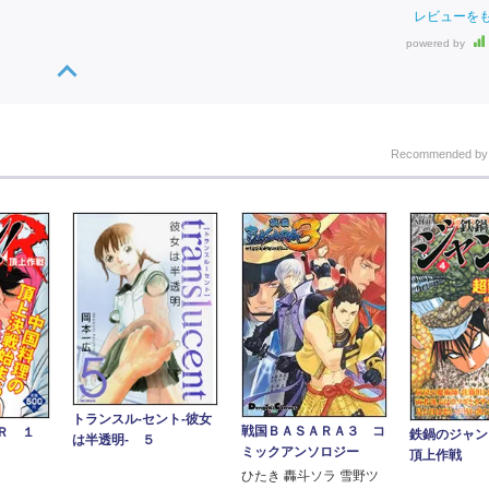
レビューを
powered by
Recommended b
トランスル‐セント‐彼女
戦国ＢＡＳＡＲＡ３ コ
Ｒ １
鉄鍋のジャン
は半透明‐ ５
ミックアンソロジー
頂上作戦
ひたき 轟斗ソラ 雪野ツ