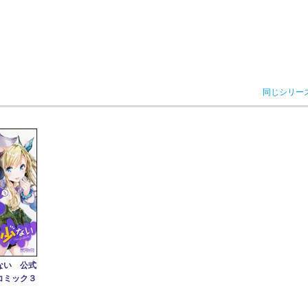
同じシリー
ない 公式
コミック３