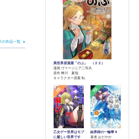
ズの作品一覧
異世界居酒屋「のぶ」 （２２）
漫画 ヴァージニア二等兵
原作 蝉川 夏哉
キャラクター原案 転
2位
3位
乙女ゲー世界はモブ
結界師の一輪華 8
に厳しい世界です
著者 おだやか