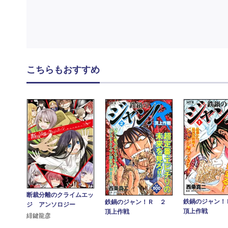
こちらもおすすめ
断裁分離のクライムエッ
鉄鍋のジャン！
鉄鍋のジャン！Ｒ ２
ジ アンソロジー
頂上作戦
頂上作戦
緋鍵龍彦