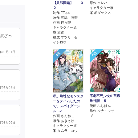
【共和国編】 ０
原作 クレハ
２
キャラクター原
制作 FTops
案 ボダックス
原作 三嶋 与夢
作画 行々狸
キャラクター原
案 孟達
字混ざっ
構成 マツリ セ
イシロウ
7年08月31日
4位
5位
0年01月01日
不老不死少女の苗床
私、蜘蛛なモンスタ
旅行記 ５
ーをテイムしたの
漫画 ふじはん
で、スパイダーシ
原作 ルナ・ウサ
ル…2
ギ
作画 さんねこ
原作 あきさけ
3年03月09日
キャラクター原
案 タムラ ヨウ