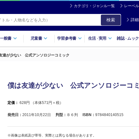
カテゴリ・ジャンル一覧
レーベル
検索
詳細
一般書
児童書
学習参考書
生活
実用
雑誌
ムック
・
・
友達が少ない 公式アンソロジーコミック
僕は友達が少ない 公式アンソロジーコ
定価：
628
円 （本体
571
円＋税）
発売日：
2011年10月22日
判型：
Ｂ６判
ISBN：
9784840140515
※画像は表紙及び帯等、実際とは異なる場合があります。