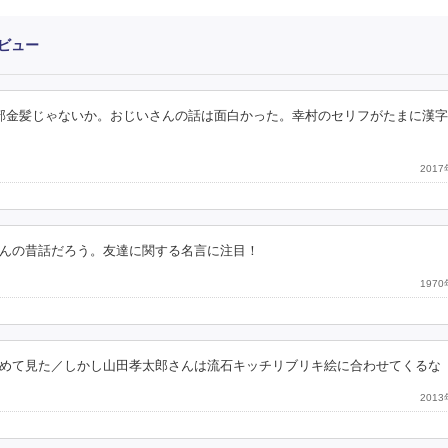
ビュー
部金髪じゃないか。おじいさんの話は面白かった。幸村のセリフがたまに漢
201
んの昔話だろう。友達に関する名言に注目！
197
めて見た／しかし山田孝太郎さんは流石キッチリブリキ絵に合わせてくるな
201