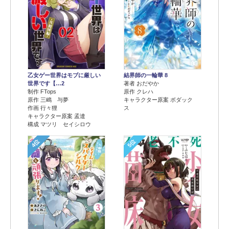
乙女ゲー世界はモブに厳しい
結界師の一輪華 8
世界です【…2
著者 おだやか
制作 FTops
原作 クレハ
原作 三嶋 与夢
キャラクター原案 ボダック
作画 行々狸
ス
キャラクター原案 孟達
構成 マツリ セイシロウ
4位
5位