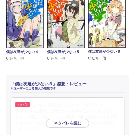
僕は友達が少ない６
僕は友達が少ない４
僕は友達が少ない５
いたち 他
いたち 他
いたち 他
「僕は友達が少ない３」感想・レビュー
※ユーザーによる個人の感想です
この巻で10歳だけどシスターで顧問のマリア、一
番腐っている理科、小鷹の妹の小鳩の三人が一気に増えま
した。小鷹が一気にハーレム状態。理科の貪欲さは若干引
きますが、小鳩とマリアのお兄ちゃんの取り合いは可愛い
…続きを読む