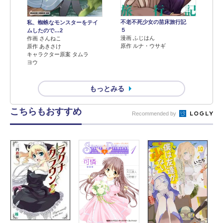
不老不死少女の苗床旅行記
私、蜘蛛なモンスターをテイ
５
ムしたので…2
漫画 ふじはん
作画 さんねこ
原作 ルナ・ウサギ
原作 あきさけ
キャラクター原案 タムラ
ヨウ
もっとみる
こちらもおすすめ
Recommended by