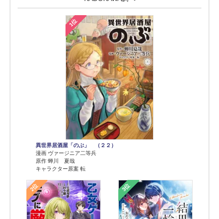
1位
異世界居酒屋「のぶ」 （２２）
漫画 ヴァージニア二等兵
原作 蝉川 夏哉
キャラクター原案 転
2位
3位