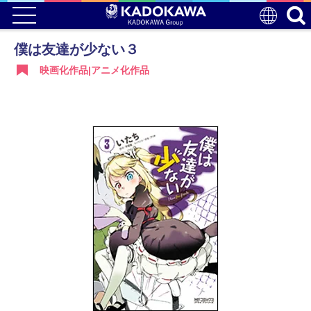
僕は友達が少ない３
映画化作品|アニメ化作品