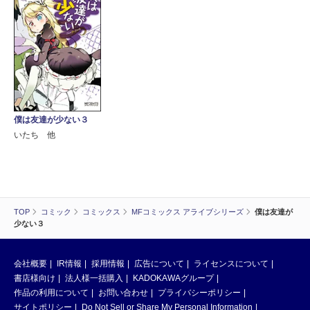
僕は友達が少ない３
いたち 他
TOP
コミック
コミックス
MFコミックス アライブシリーズ
僕は友達が
少ない３
会社概要
IR情報
採用情報
広告について
ライセンスについて
書店様向け
法人様一括購入
KADOKAWAグループ
作品の利用について
お問い合わせ
プライバシーポリシー
サイトポリシー
Do Not Sell or Share My Personal Information