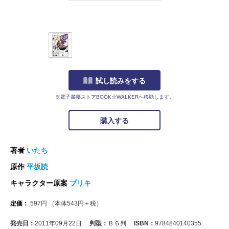
試し読みをする
※電子書籍ストアBOOK☆WALKERへ移動します。
購入する
著者
いたち
原作
平坂読
キャラクター原案
ブリキ
定価：
597
円
（本体
543
円＋税）
発売日：
2011年09月22日
判型：
Ｂ６判
ISBN：
9784840140355