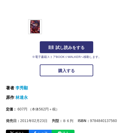
試し読みをする
※電子書籍ストアBOOK☆WALKERへ移動します。
購入する
著者
李秀顯
原作
林達永
定価：
607
円
（本体
562
円＋税）
発売日：
2011年02月23日
判型：
Ｂ６判
ISBN：
9784840137560