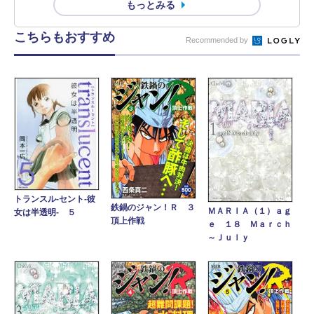
もっとみる
こちらもおすすめ
Recommended by
トランスル‐セント‐彼
鉄鍋のジャン！Ｒ ３
ＭＡＲＩＡ（１）ａｇ
女は半透明‐ ５
頂上作戦
ｅ １８ Ｍａｒｃｈ
～Ｊｕｌｙ