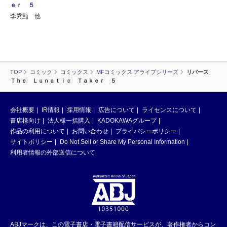
ｅｒ ５
李秀顯 他
TOP
コミック
コミックス
MFコミックス アライブシリーズ
リバース
Ｔｈｅ Ｌｕｎａｔｉｃ Ｔａｋｅｒ ５
会社概要
IR情報
採用情報
広告について
ライセンスについて
書店様向け
法人様一括購入
KADOKAWAグループ
作品の利用について
お問い合わせ
プライバシーポリシー
サイトポリシー
Do Not Sell or Share My Personal Information
利用者情報の外部送信について
ABJマークは、この電子書店・電子書籍配信サービスが、著作権者からコン