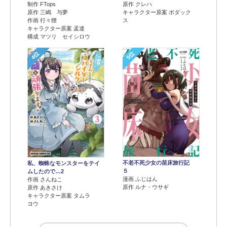
制作 FTops
原作 クレハ
原作 三嶋 与夢
キャラクター原案 ボダック
作画 行々狸
ス
キャラクター原案 孟達
構成 マツリ セイシロウ
4位
5位
不老不死少女の苗床旅行記
私、蜘蛛なモンスターをテイ
５
ムしたので…2
漫画 ふじはん
作画 さんねこ
原作 ルナ・ウサギ
原作 あきさけ
キャラクター原案 タムラ
ヨウ