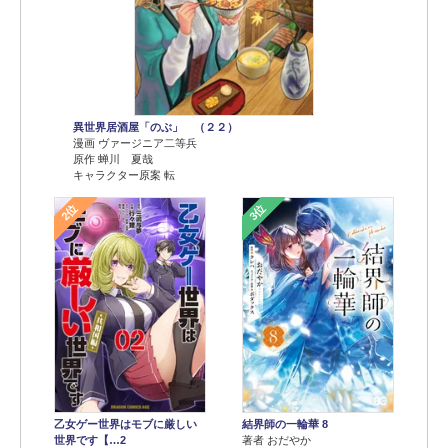
異世界居酒屋「のぶ」 （２２）
漫画 ヴァージニア二等兵
原作 蝉川 夏哉
キャラクター原案 転
2位
3位
乙女ゲー世界はモブに厳しい
結界師の一輪華 8
世界です【…2
著者 おだやか