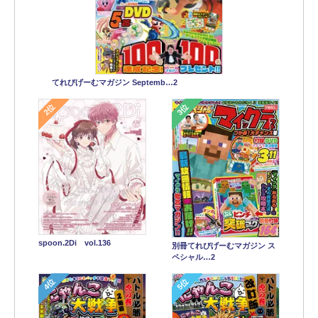
てれびげーむマガジン Septemb…2
2位
3位
spoon.2Di vol.136
別冊てれびげーむマガジン ス
ペシャル…2
4位
5位