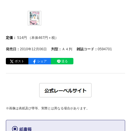
定価：
514
円
（本体
467
円＋税）
発売日：
2010年12月06日
判型：
Ａ４判
雑誌コード：
0594701
ポスト
シェア
送る
※画像は表紙及び帯等、実際とは異なる場合があります。
紙書籍