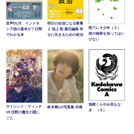
音声DL付 インドネ
明日の自信になる教養
呪ワレタ少年（２）
シア語の基本が７日間
２ 池上 彰 責任編集 幸
彼の秘密を知ってはい
でわかる本
せに生きるための政治
けない
地獄くらやみ花もな
サイレント・ウィッチ
鈴木曉1st写真集 共鳴
き （９）
VII 沈黙の魔女の隠し
ごと