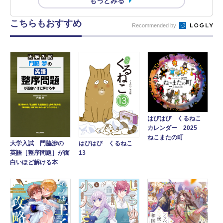
もっとみる
こちらもおすすめ
Recommended by
はぴはぴ くるねこ
カレンダー 2025
ねこまたの町
大学入試 門脇渉の
はぴはぴ くるねこ
英語［整序問題］が面
13
白いほど解ける本