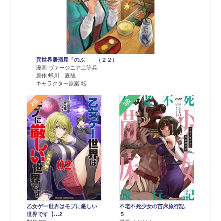
異世界居酒屋「のぶ」 （２２）
漫画 ヴァージニア二等兵
原作 蝉川 夏哉
キャラクター原案 転
2位
3位
乙女ゲー世界はモブに厳しい
不老不死少女の苗床旅行記
世界です【…2
５