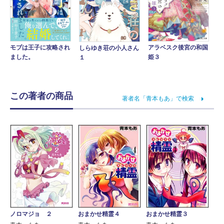
アラベスク後宮の和国
モブは王子に攻略され
しらゆき荘の小人さん
姫３
ました。
１
この著者の商品
著者名「青本もあ」で検索
ノロマジョ ２
おまかせ精霊４
おまかせ精霊３