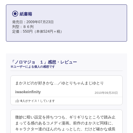
紙書籍
発売日：2009年07月23日
判型：Ｂ６判
定価：550円（本体524円＋税）
「ノロマジョ １」感想・レビュー
※ユーザーによる個人の感想です
まかスピのが好きかな…／ゆとりちゃんまじゆとり
iwaokeinfinity
2010年09月20日
0
人がナイス！しています
微妙に暗い設定を持ちつつも、ギリギリなところで踏み止
まってる感のあるコメディ漫画。前作のまかスピ同様に、
キャラクター達のほんのちょっとした、だけど確かな成長