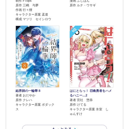
制作 FTops
漫画 ふじはん
原作 三嶋 与夢
原作 ルナ・ウサギ
作画 行々狸
キャラクター原案 孟達
構成 マツリ セイシロウ
4位
5位
結界師の一輪華 8
はにとらっ！ 召喚勇者をハメ
著者 おだやか
るハニー…2
原作 クレハ
著者 宮社 惣恭
キャラクター原案 ボダック
原作 けてる
ス
キャラクター原案 氷室 し
ゅんすけ