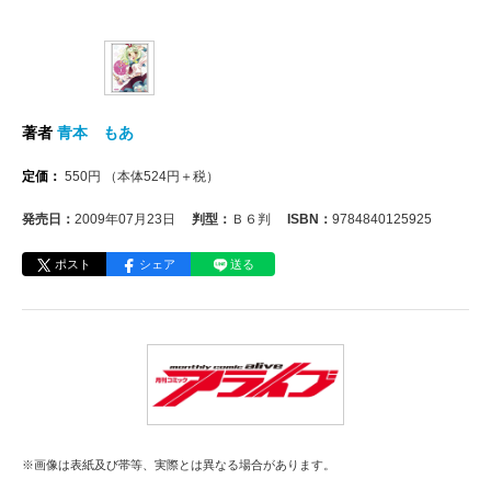
著者
青本 もあ
定価：
550
円
（本体
524
円＋税）
発売日：
2009年07月23日
判型：
Ｂ６判
ISBN：
9784840125925
ポスト
シェア
送る
※画像は表紙及び帯等、実際とは異なる場合があります。