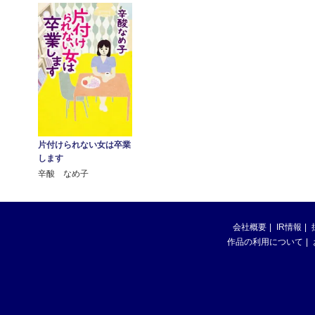
片付けられない女は卒業
します
辛酸 なめ子
会社概要
IR情報
作品の利用について