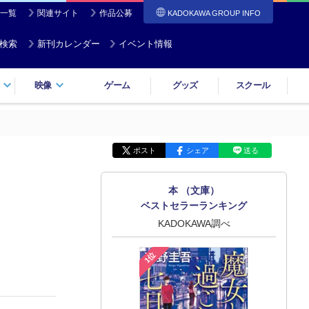
一覧
関連サイト
作品公募
KADOKAWA GROUP INFO
検索
新刊カレンダー
イベント情報
映像
ゲーム
グッズ
スクール
ポスト
シェア
送る
本 （文庫）
ベストセラーランキング
KADOKAWA調べ
1位