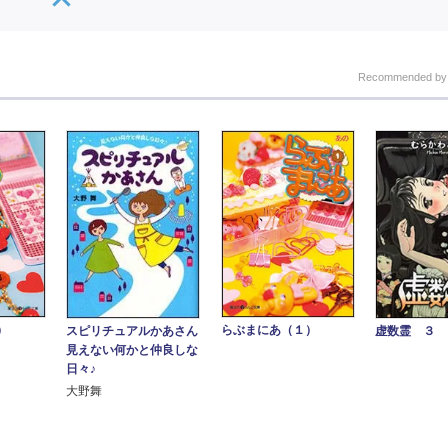
Recommended b
）
らぶまにあ（１）
スピリチュアルかあさん
虚数霊 ３
見えない何かと仲良しな
日々♪
大野舞