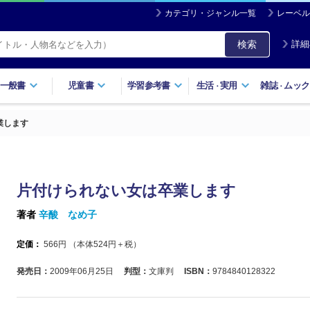
カテゴリ・ジャンル一覧
レーベル
検索
詳細
一般書
児童書
学習参考書
生活
実用
雑誌
ムック
・
・
業します
片付けられない女は卒業します
著者
辛酸 なめ子
定価：
566
円 （本体
524
円＋税）
発売日：
2009年06月25日
判型：
文庫判
ISBN：
9784840128322