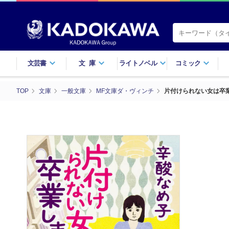
文芸書
文庫
ライトノベル
コミック
TOP
文庫
一般文庫
MF文庫ダ・ヴィンチ
片付けられない女は卒