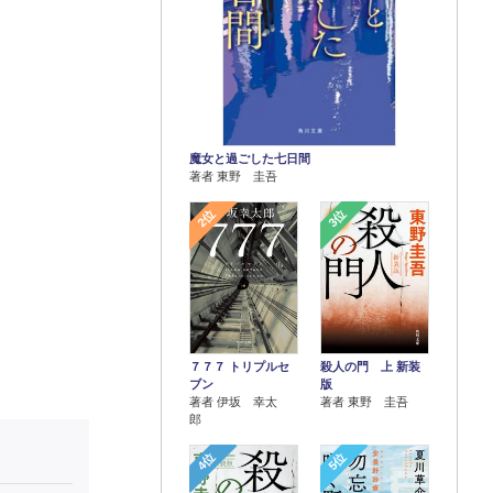
魔女と過ごした七日間
著者 東野 圭吾
2位
3位
７７７ トリプルセ
殺人の門 上 新装
ブン
版
著者 伊坂 幸太
著者 東野 圭吾
郎
4位
5位