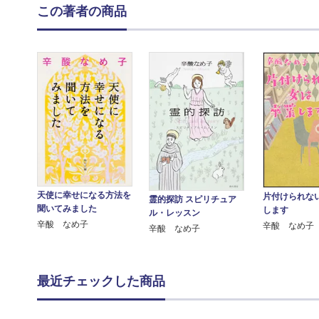
この著者の商品
天使に幸せになる方法を
片付けられな
霊的探訪 スピリチュア
聞いてみました
します
ル・レッスン
辛酸 なめ子
辛酸 なめ子
辛酸 なめ子
最近チェックした商品