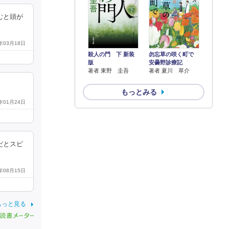
むと頭が
4年03月18日
殺人の門 下 新装
勿忘草の咲く町で
版
安曇野診療記
著者 東野 圭吾
著者 夏川 草介
もっとみる
0年01月24日
だとスピ
6年08月15日
もっと見る