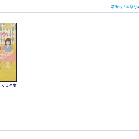
著者名「辛酸な
い女は卒業