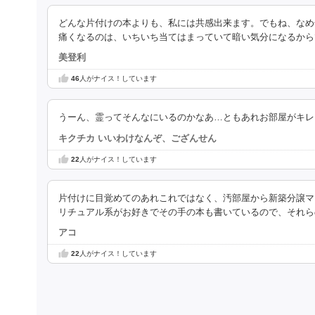
どんな片付けの本よりも、私には共感出来ます。でもね、なめ
痛くなるのは、いちいち当てはまっていて暗い気分になるから
美登利
46
人がナイス！しています
うーん、霊ってそんなにいるのかなあ…ともあれお部屋がキレ
キクチカ いいわけなんぞ、ござんせん
22
人がナイス！しています
片付けに目覚めてのあれこれではなく、汚部屋から新築分譲マ
リチュアル系がお好きでその手の本も書いているので、それら
アコ
22
人がナイス！しています