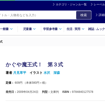
カテゴリ・ジャンル一覧
レーベル
検索
詳細
一般書
児童書
学習参考書
生活
実用
雑誌
ムック
・
・
式
かぐや魔王式！ 第３式
著者
月見草平
イラスト
水沢 深森
定価：
609
円 （本体
580
円＋税）
発売日：
2009年04月24日
判型：
文庫判
ISBN：
9784840127578