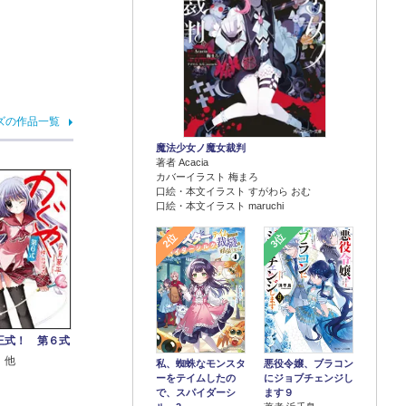
ズの作品一覧
魔法少女ノ魔女裁判
著者 Acacia
カバーイラスト 梅まろ
口絵・本文イラスト すがわら おむ
口絵・本文イラスト maruchi
2位
3位
王式！ 第６式
 他
悪役令嬢、ブラコン
私、蜘蛛なモンスタ
にジョブチェンジし
ーをテイムしたの
ます９
で、スパイダーシ