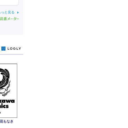
もっと見る
y
み花もなき