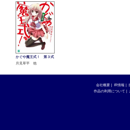
かぐや魔王式！ 第３式
月見草平 他
会社概要
IR情報
作品の利用について