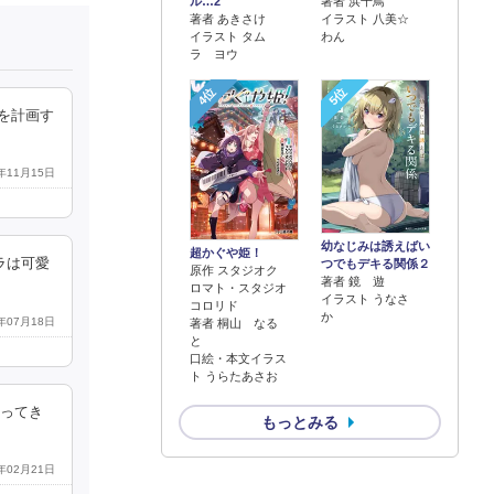
著者 浜千鳥
ル…2
イラスト 八美☆
著者 あきさけ
わん
イラスト タム
ラ ヨウ
4位
5位
を計画す
0年11月15日
幼なじみは誘えばい
超かぐや姫！
ラは可愛
つでもデキる関係２
原作 スタジオク
著者 鏡 遊
ロマト・スタジオ
イラスト うなさ
コロリド
か
0年07月18日
著者 桐山 なる
と
口絵・本文イラス
ト うらたあさお
かってき
もっとみる
6年02月21日