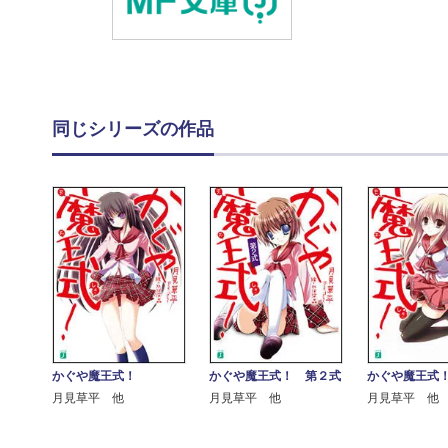
同じシリーズの作品
かぐや魔王式！
かぐや魔王式！ 第２式
かぐや魔王式
月見草平 他
月見草平 他
月見草平 他