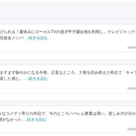
げられる！夏休みにローカルTVの漫才甲子園企画を利用し、テレビジャック
生徒会メンバ
…続きを読む
202
ますます賑やかになる今巻。正直なところ、２巻を読み終えた時点で「キャ
直した感じ。
…続きを読む
201
うなコメディ寄りの作品で、今のところハーレム要素は薄い。楽しみ方が分
開がなかった
…続きを読む
201