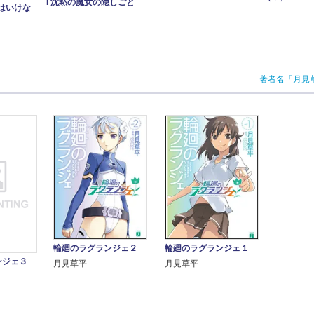
I 沈黙の魔女の隠しごと
はいけな
著者名「月見
輪廻のラグランジェ２
輪廻のラグランジェ１
ンジェ３
月見草平
月見草平