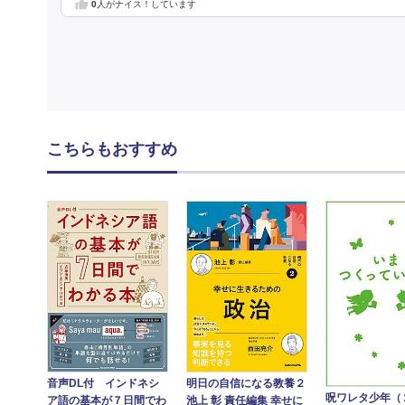
0
人がナイス！しています
こちらもおすすめ
音声DL付 インドネシ
明日の自信になる教養２
呪ワレタ少年（
ア語の基本が７日間でわ
池上 彰 責任編集 幸せに