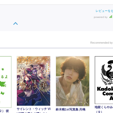
レビューを
powered by
Recommended b
地獄くらや
サイレント・ウィッチ VI
鈴木曉1st写真集 共鳴
２） 彼
（９）