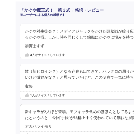
「かぐや魔王式！ 第３式」感想・レビュー
※ユーザーによる個人の感想です
かぐや対生徒会？！メディアジャックをかけた頭脳戦が繰り広
るかぐや様。しかし時を同じくして錦織にかぐやに恨みを持つ
加賀ますず
3
人がナイス！しています
敵（新ヒロイン？）となる存在も出てきて、ハラグロの周りが
いけど微妙かな？」と思っていたけど、この３巻で一気に持ち
友矢
1
人がナイス！しています
新キャラが3人ほど登場。モブキャラ含めのほほんとしてるよ
たというのと、今回“手帳”が結構上手く使われていて無駄な展
アカハライモリ