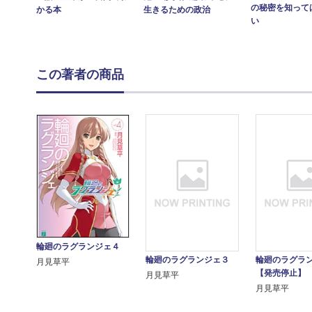
の秘密を知って
かる本
生きるための政治
い
この著者の商品
輪廻のラグランジェ４
輪廻のラグランジェ３
輪廻のラグラ
月見草平
【発売停止】
月見草平
月見草平