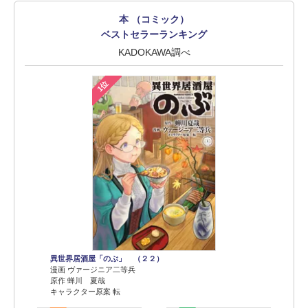
本 （コミック）
ベストセラーランキング
KADOKAWA調べ
1位
異世界居酒屋「のぶ」 （２２）
漫画 ヴァージニア二等兵
原作 蝉川 夏哉
キャラクター原案 転