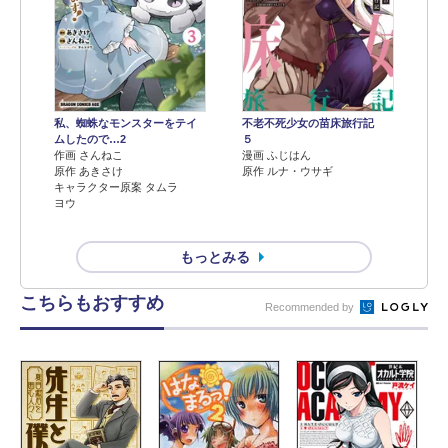
不老不死少女の苗床旅行記
私、蜘蛛なモンスターをテイ
５
ムしたので…2
漫画 ふじはん
作画 さんねこ
原作 ルナ・ウサギ
原作 あきさけ
キャラクター原案 タムラ
ヨウ
もっとみる
こちらもおすすめ
Recommended by