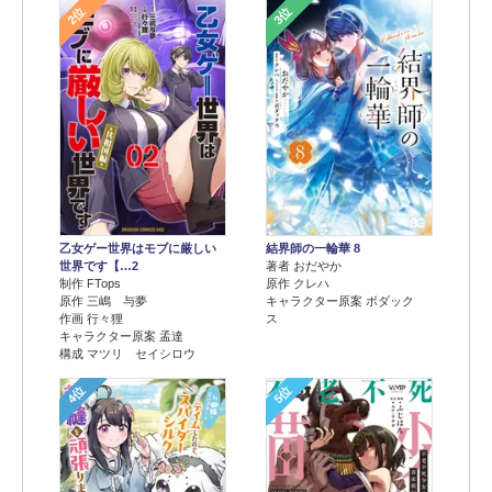
2位
3位
乙女ゲー世界はモブに厳しい
結界師の一輪華 8
世界です【…2
著者 おだやか
制作 FTops
原作 クレハ
原作 三嶋 与夢
キャラクター原案 ボダック
作画 行々狸
ス
キャラクター原案 孟達
構成 マツリ セイシロウ
4位
5位