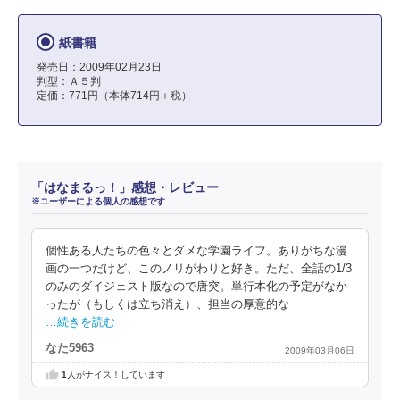
紙書籍
発売日：2009年02月23日
判型：Ａ５判
定価：771円（本体714円＋税）
「はなまるっ！」感想・レビュー
※ユーザーによる個人の感想です
個性ある人たちの色々とダメな学園ライフ。ありがちな漫
画の一つだけど、このノリがわりと好き。ただ、全話の1/3
のみのダイジェスト版なので唐突。単行本化の予定がなか
ったが（もしくは立ち消え）、担当の厚意的な
…続きを読む
なた5963
2009年03月06日
1
人がナイス！しています