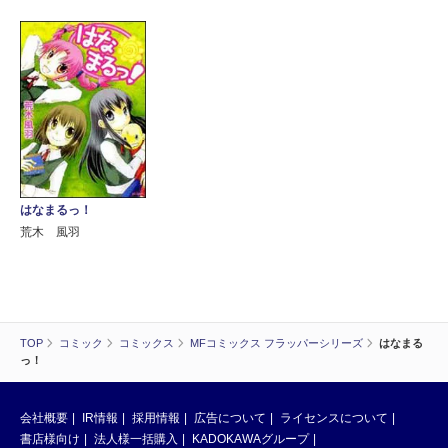
はなまるっ！
荒木 風羽
TOP
コミック
コミックス
MFコミックス フラッパーシリーズ
はなまる
っ！
会社概要
IR情報
採用情報
広告について
ライセンスについて
書店様向け
法人様一括購入
KADOKAWAグループ