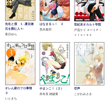
はなまるっ！ ２
先生と僕 １ ‐夏目漱
世紀末オカルト学院
石を囲む人々‐
荒木風羽
戸流ケイ Ａー１Ｐｉ
香日ゆら
ｃｔｕｒｅｓ
オレん家のフロ事情
やまンこ！（２）
空声
３
井冬良 雑破業
こがわみさき
いときち