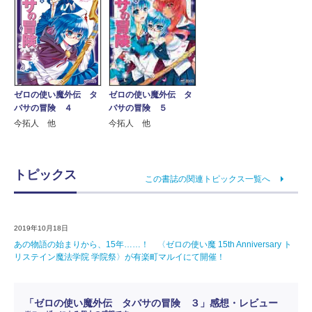
ゼロの使い魔外伝 タ
ゼロの使い魔外伝 タ
バサの冒険 ４
バサの冒険 ５
今拓人 他
今拓人 他
トピックス
この書誌の関連トピックス一覧へ
2019年10月18日
あの物語の始まりから、15年……！ 〈ゼロの使い魔 15th Anniversary ト
リステイン魔法学院 学院祭〉が有楽町マルイにて開催！
「ゼロの使い魔外伝 タバサの冒険 ３」感想・レビュー