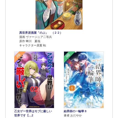
異世界居酒屋「のぶ」 （２２）
漫画 ヴァージニア二等兵
原作 蝉川 夏哉
キャラクター原案 転
2位
3位
乙女ゲー世界はモブに厳しい
結界師の一輪華 8
世界です【…2
著者 おだやか