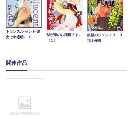
トランスル‐セント‐彼
我が家のお稲荷さま。
鉄鍋のジャン！Ｒ ３
女は半透明‐ ５
（１）
頂上作戦
関連作品