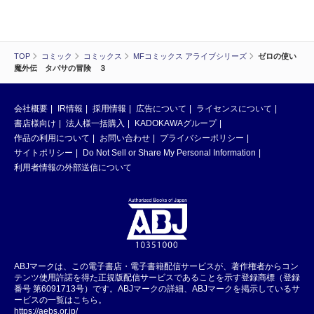
TOP
コミック
コミックス
MFコミックス アライブシリーズ
ゼロの使い
魔外伝 タバサの冒険 ３
会社概要
IR情報
採用情報
広告について
ライセンスについて
書店様向け
法人様一括購入
KADOKAWAグループ
作品の利用について
お問い合わせ
プライバシーポリシー
サイトポリシー
Do Not Sell or Share My Personal Information
利用者情報の外部送信について
ABJマークは、この電子書店・電子書籍配信サービスが、著作権者からコン
テンツ使用許諾を得た正規版配信サービスであることを示す登録商標（登録
番号 第6091713号）です。ABJマークの詳細、ABJマークを掲示しているサ
ービスの一覧はこちら。
https://aebs.or.jp/