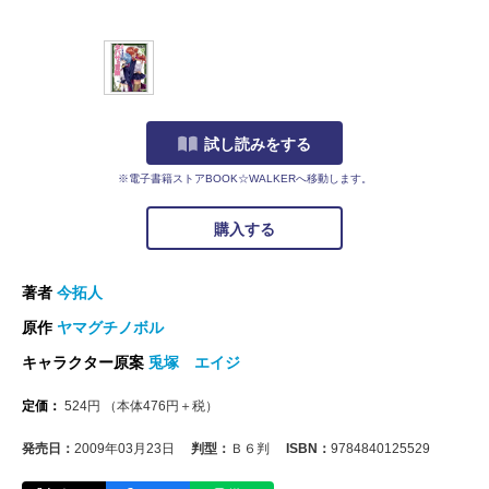
試し読みをする
※電子書籍ストアBOOK☆WALKERへ移動します。
購入する
著者
今拓人
原作
ヤマグチノボル
キャラクター原案
兎塚 エイジ
定価：
524
円
（本体
476
円＋税）
発売日：
2009年03月23日
判型：
Ｂ６判
ISBN：
9784840125529