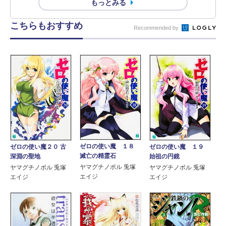
もっとみる
こちらもおすすめ
Recommended by
ゼロの使い魔 １８
ゼロの使い魔２０ 古
ゼロの使い魔 １９
滅亡の精霊石
深淵の聖地
始祖の円鏡
ヤマグチノボル 兎塚
ヤマグチノボル 兎塚
ヤマグチノボル 兎塚
エイジ
エイジ
エイジ