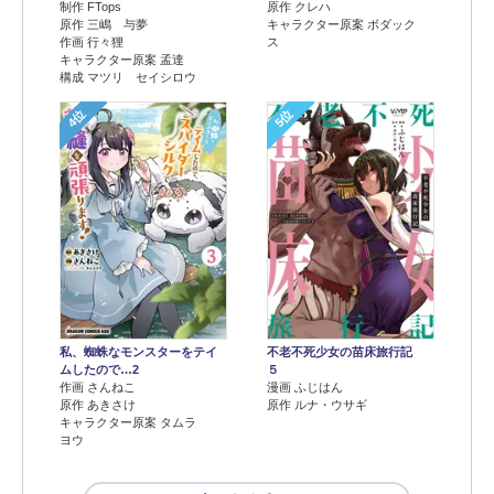
制作 FTops
原作 クレハ
原作 三嶋 与夢
キャラクター原案 ボダック
作画 行々狸
ス
キャラクター原案 孟達
構成 マツリ セイシロウ
4位
5位
不老不死少女の苗床旅行記
私、蜘蛛なモンスターをテイ
５
ムしたので…2
漫画 ふじはん
作画 さんねこ
原作 ルナ・ウサギ
原作 あきさけ
キャラクター原案 タムラ
ヨウ