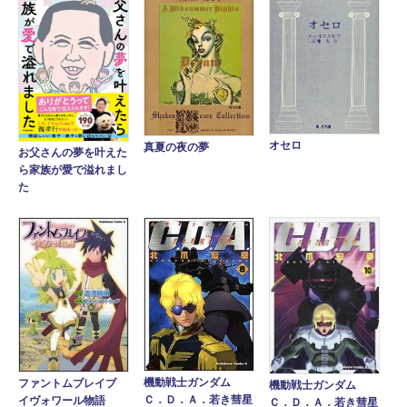
オセロ
真夏の夜の夢
お父さんの夢を叶えた
ら家族が愛で溢れまし
た
機動戦士ガンダム
ファントムブレイブ
機動戦士ガンダム
Ｃ．Ｄ．Ａ．若き彗星
イヴォワール物語
Ｃ．Ｄ．Ａ．若き彗星