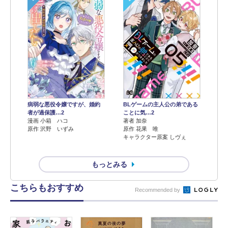
病弱な悪役令嬢ですが、婚約
BLゲームの主人公の弟である
者が過保護…2
ことに気…2
漫画 小箱 ハコ
著者 加奈
原作 沢野 いずみ
原作 花果 唯
キャラクター原案 しヴぇ
もっとみる
こちらもおすすめ
Recommended by