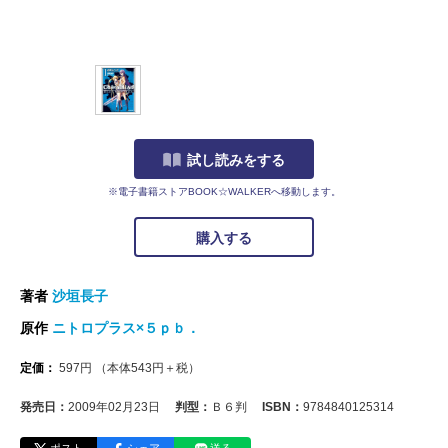
試し読みをする
※電子書籍ストアBOOK☆WALKERへ移動します。
購入する
著者
沙垣長子
原作
ニトロプラス×５ｐｂ．
定価：
597
円
（本体
543
円＋税）
発売日：
2009年02月23日
判型：
Ｂ６判
ISBN：
9784840125314