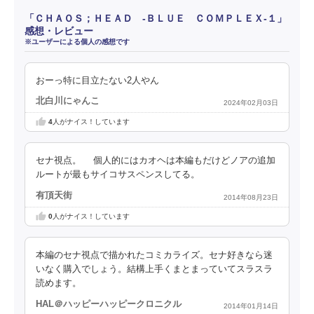
「ＣＨＡＯＳ；ＨＥＡＤ ‐ＢＬＵＥ ＣＯＭＰＬＥＸ‐１」
感想・レビュー
※ユーザーによる個人の感想です
おーっ特に目立たない2人やん
北白川にゃんこ
2024年02月03日
4
人がナイス！しています
セナ視点。 個人的にはカオヘは本編もだけどノアの追加
ルートが最もサイコサスペンスしてる。
有頂天街
2014年08月23日
0
人がナイス！しています
本編のセナ視点で描かれたコミカライズ。セナ好きなら迷
いなく購入でしょう。結構上手くまとまっていてスラスラ
読めます。
HAL＠ハッピーハッピークロニクル
2014年01月14日