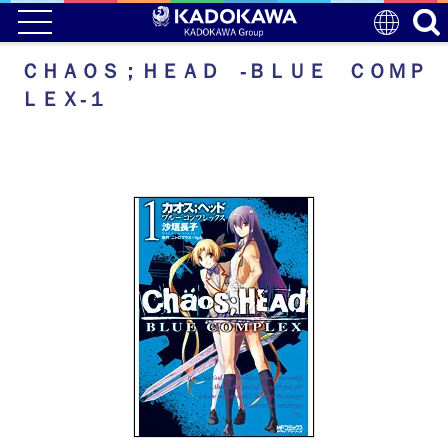
ＣＨＡＯＳ；ＨＥＡＤ ‐ＢＬＵＥ ＣＯＭＰ
ＬＥＸ‐１