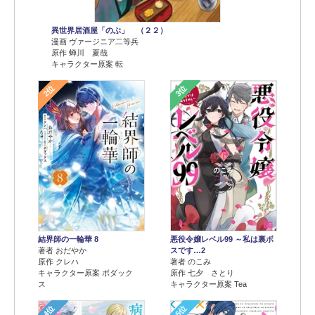
異世界居酒屋「のぶ」 （２２）
漫画 ヴァージニア二等兵
原作 蝉川 夏哉
キャラクター原案 転
2位
3位
結界師の一輪華 8
悪役令嬢レベル99 ～私は裏ボ
著者 おだやか
スです…2
原作 クレハ
著者 のこみ
キャラクター原案 ボダック
原作 七夕 さとり
ス
キャラクター原案 Tea
4位
5位