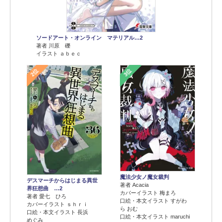
ソードアート・オンライン マテリアル…2
著者 川原 礫
イラスト ａｂｅｃ
2位
3位
魔法少女ノ魔女裁判
デスマーチからはじまる異世
著者 Acacia
界狂想曲 …2
カバーイラスト 梅まろ
著者 愛七 ひろ
口絵・本文イラスト すがわ
カバーイラスト ｓｈｒｉ
ら おむ
口絵・本文イラスト 長浜
口絵・本文イラスト maruchi
めぐみ