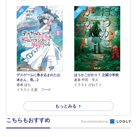
4位
5位
デスゲームに巻き込まれた山
ほうかごがかり７ 立穎小学校
本さん、気…2
著者 甲田 学人
著者 ぽち
イラスト ぴおてぐ
イラスト 久賀 フーナ
もっとみる
こちらもおすすめ
Recommended by