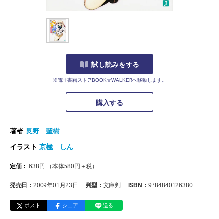
試し読みをする
※電子書籍ストアBOOK☆WALKERへ移動します。
購入する
著者
長野 聖樹
イラスト
京極 しん
定価：
638
円
（本体
580
円＋税）
発売日：
2009年01月23日
判型：
文庫判
ISBN：
9784840126380
ポスト
シェア
送る