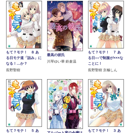
もて？モテ！ ８ あ
もて？モテ！ ７ あ
最高の彼氏
る日モテ道「詰み」に
る日○○で制服が×××な
川琴ゆい華 鈴倉温
なる！…か？
ことに！
長野聖樹
長野聖樹 京極しん
もて？モテ！ ５ あ
もて？モテ！ ３ あ
アルバート家の令嬢は