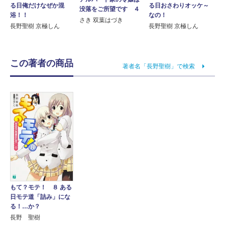
る日俺だけなぜか混
る日おさわりオッケ～
没落をご所望です ４
浴！！
なの！
さき 双葉はづき
長野聖樹 京極しん
長野聖樹 京極しん
この著者の商品
著者名「長野聖樹」で検索
もて？モテ！ ８ ある
日モテ道「詰み」にな
る！…か？
長野 聖樹