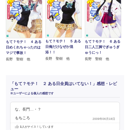
もて？モテ！ ５ ある
もて？モテ！ ６ ある
もて？モテ！ ４ ある
日俺だけなぜか混
日二人三脚でぎゅうぎ
日めくれちゃったのは
浴！！
ゅうにっ！
マジで事故！
長野 聖樹 他
長野 聖樹 他
長野 聖樹 他
「もて？モテ！ ２ ある日全員はいてない！」感想・レビ
ュー
※ユーザーによる個人の感想です
な、長門…・？
もちころ
2009年06月18日
1
人がナイス！しています