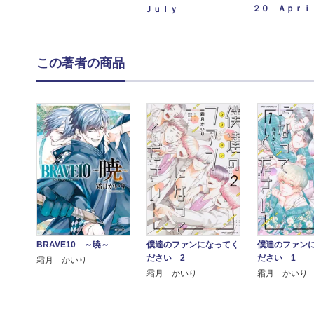
２０ Ａｐｒｉ
Ｊｕｌｙ
この著者の商品
BRAVE10 ～暁～
僕達のファンになってく
僕達のファン
ださい 2
ださい 1
霜月 かいり
霜月 かいり
霜月 かいり