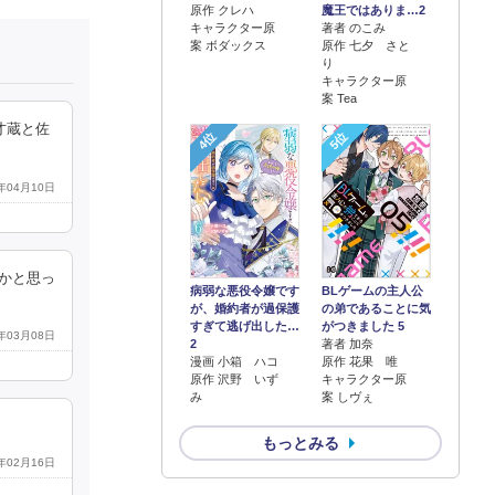
原作 クレハ
魔王ではありま…2
キャラクター原
著者 のこみ
案 ボダックス
原作 七夕 さと
り
キャラクター原
案 Tea
才蔵と佐
4位
5位
0年04月10日
んかと思っ
病弱な悪役令嬢です
BLゲームの主人公
が、婚約者が過保護
の弟であることに気
すぎて逃げ出した…
がつきました 5
2年03月08日
2
著者 加奈
漫画 小箱 ハコ
原作 花果 唯
原作 沢野 いず
キャラクター原
み
案 しヴぇ
もっとみる
2年02月16日