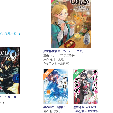
ズの作品一覧
異世界居酒屋「のぶ」 （２２）
漫画 ヴァージニア二等兵
原作 蝉川 夏哉
キャラクター原案 転
2位
3位
Ｅ １０ ６
いり
結界師の一輪華 8
悪役令嬢レベル99
著者 おだやか
～私は裏ボスですが