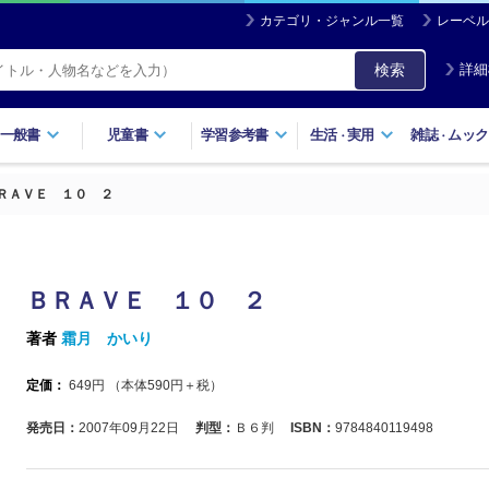
カテゴリ・ジャンル一覧
レーベル
検索
詳細
一般書
児童書
学習参考書
生活
実用
雑誌
ムック
・
・
ＲＡＶＥ １０ ２
ＢＲＡＶＥ １０ ２
著者
霜月 かいり
定価：
649
円 （本体
590
円＋税）
発売日：
2007年09月22日
判型：
Ｂ６判
ISBN：
9784840119498