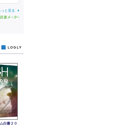
もっと見る
y
ム白書２０