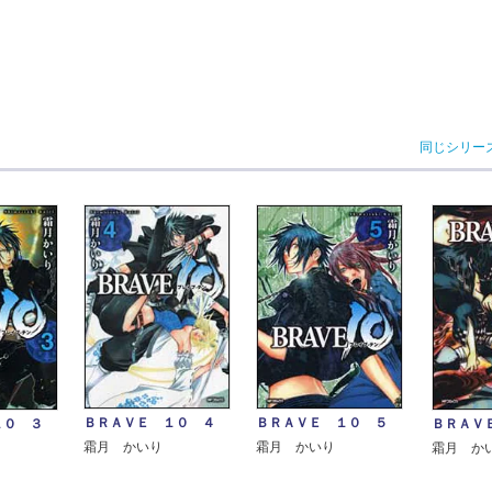
同じシリー
ＢＲＡＶＥ １０ ４
ＢＲＡＶＥ １０ ５
１０ ３
ＢＲＡＶ
霜月 かいり
霜月 かいり
霜月 か