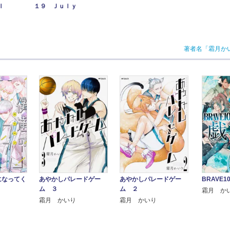
ｌ
１９ Ｊｕｌｙ
著者名「霜月か
になってく
あやかしパレードゲー
あやかしパレードゲー
BRAVE
ム ３
ム ２
霜月 か
霜月 かいり
霜月 かいり