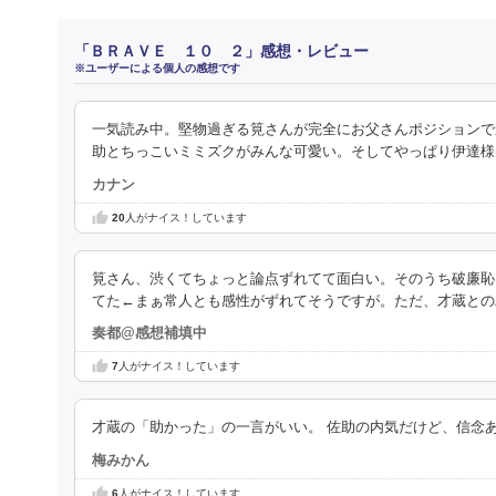
「ＢＲＡＶＥ １０ ２」感想・レビュー
※ユーザーによる個人の感想です
一気読み中。堅物過ぎる筧さんが完全にお父さんポジションで
助とちっこいミミズクがみんな可愛い。そしてやっぱり伊達様
カナン
20
人がナイス！しています
筧さん、渋くてちょっと論点ずれてて面白い。そのうち破廉恥な…
てた←まぁ常人とも感性がずれてそうですが。ただ、才蔵との
奏都@感想補填中
7
人がナイス！しています
才蔵の「助かった」の一言がいい。 佐助の内気だけど、信念
梅みかん
6
人がナイス！しています