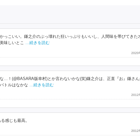
かっこいい。鎌之介のぶっ壊れた狂いっぷりもいいし、人間味を帯びてきた
美味しいとこ
…続きを読む
202
！(@BASARA版幸村)とか言わないかな(笑)鎌之介は、正直『お』鎌さ
バトルはなかな
…続きを読む
201
ある感じも最高。
201