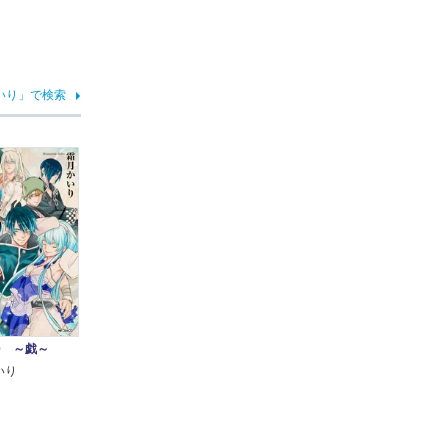
いり」で検索
10 ～戯～
いり