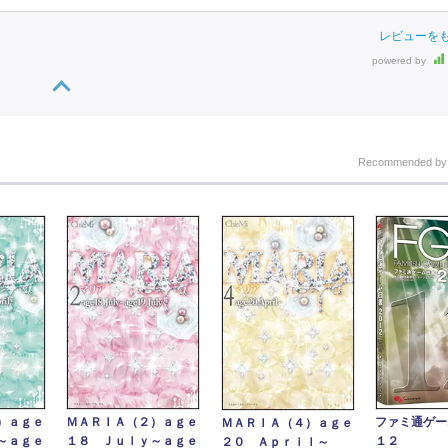
レビューを
powered by
Recommended b
）ａｇｅ
ＭＡＲＩＡ（２）ａｇｅ
ファミ通ゲー
ＭＡＲＩＡ（４）ａｇｅ
～ａｇｅ
１８ Ｊｕｌｙ～ａｇｅ
１２
２０ Ａｐｒｉｌ～