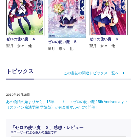
ゼロの使い魔 ４
ゼロの使い魔 ６
ゼロの使い魔 ５
望月 奈々 他
望月 奈々 他
望月 奈々 他
トピックス
この書誌の関連トピックス一覧へ
2019年10月18日
あの物語の始まりから、15年……！ 〈ゼロの使い魔 15th Anniversary ト
リステイン魔法学院 学院祭〉が有楽町マルイにて開催！
「ゼロの使い魔 ３」感想・レビュー
※ユーザーによる個人の感想です