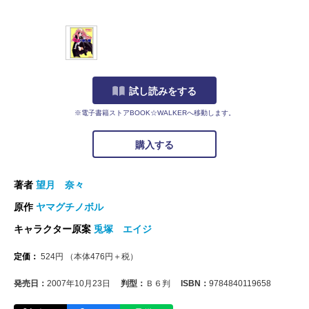
試し読みをする
※電子書籍ストアBOOK☆WALKERへ移動します。
購入する
著者
望月 奈々
原作
ヤマグチノボル
キャラクター原案
兎塚 エイジ
定価：
524
円
（本体
476
円＋税）
発売日：
2007年10月23日
判型：
Ｂ６判
ISBN：
9784840119658