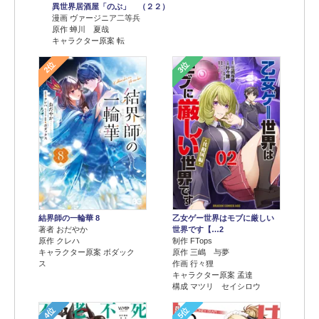
異世界居酒屋「のぶ」 （２２）
漫画 ヴァージニア二等兵
原作 蝉川 夏哉
キャラクター原案 転
2位
3位
結界師の一輪華 8
乙女ゲー世界はモブに厳しい
著者 おだやか
世界です【…2
原作 クレハ
制作 FTops
キャラクター原案 ボダック
原作 三嶋 与夢
ス
作画 行々狸
キャラクター原案 孟達
構成 マツリ セイシロウ
4位
5位