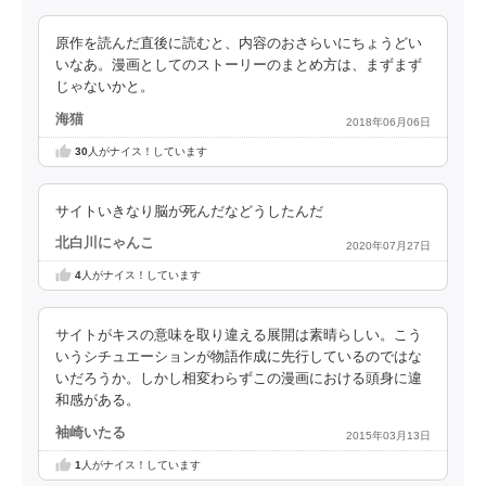
原作を読んだ直後に読むと、内容のおさらいにちょうどい
いなあ。漫画としてのストーリーのまとめ方は、まずまず
じゃないかと。
海猫
2018年06月06日
30
人がナイス！しています
サイトいきなり脳が死んだなどうしたんだ
北白川にゃんこ
2020年07月27日
4
人がナイス！しています
サイトがキスの意味を取り違える展開は素晴らしい。こう
いうシチュエーションが物語作成に先行しているのではな
いだろうか。しかし相変わらずこの漫画における頭身に違
和感がある。
袖崎いたる
2015年03月13日
1
人がナイス！しています