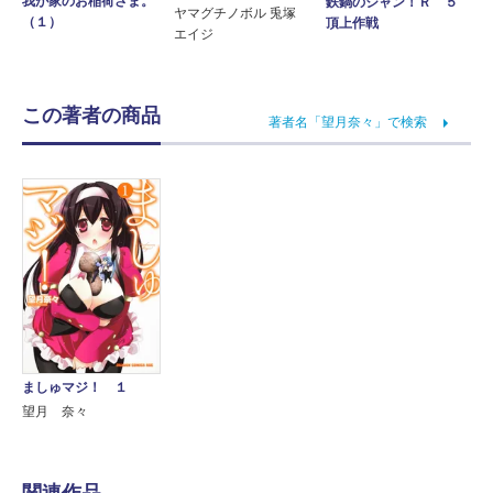
我が家のお稲荷さま。
鉄鍋のジャン！Ｒ ５
ヤマグチノボル 兎塚
（１）
頂上作戦
エイジ
この著者の商品
著者名「望月奈々」で検索
ましゅマジ！ １
望月 奈々