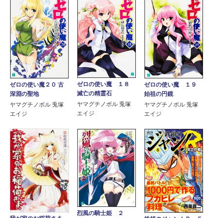
ゼロの使い魔 １８
ゼロの使い魔２０ 古
ゼロの使い魔 １９
滅亡の精霊石
深淵の聖地
始祖の円鏡
ヤマグチノボル 兎塚
ヤマグチノボル 兎塚
ヤマグチノボル 兎塚
エイジ
エイジ
エイジ
烈風の騎士姫 ２