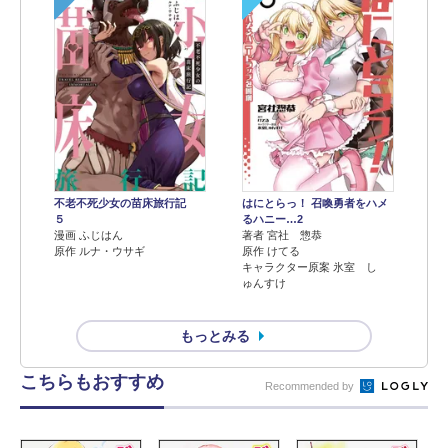
不老不死少女の苗床旅行記
はにとらっ！ 召喚勇者をハメ
５
るハニー…2
漫画 ふじはん
著者 宮社 惣恭
原作 ルナ・ウサギ
原作 けてる
キャラクター原案 氷室 し
ゅんすけ
もっとみる
こちらもおすすめ
Recommended by