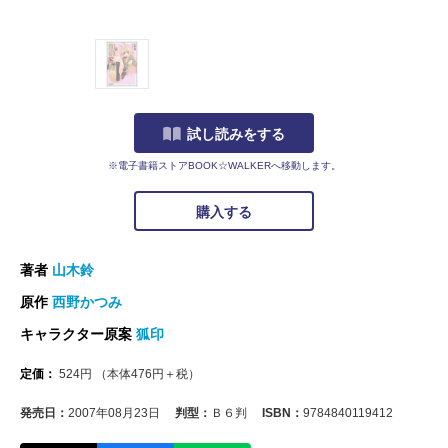
試し読みをする
※電子書籍ストアBOOK☆WALKERへ移動します。
購入する
著者
山木鈴
原作
西野かつみ
キャラクター原案
狐印
定価：
524
円
（本体
476
円＋税）
発売日：
2007年08月23日
判型：
Ｂ６判
ISBN：
9784840119412