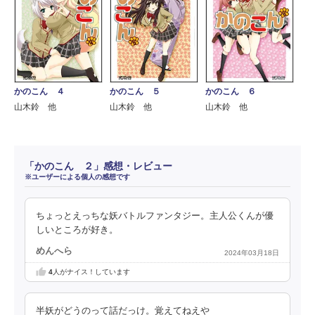
かのこん ４
かのこん ５
かのこん ６
山木鈴 他
山木鈴 他
山木鈴 他
「かのこん ２」感想・レビュー
※ユーザーによる個人の感想です
ちょっとえっちな妖バトルファンタジー。主人公くんが優
しいところが好き。
めんへら
2024年03月18日
4
人がナイス！しています
半妖がどうのって話だっけ。覚えてねえや