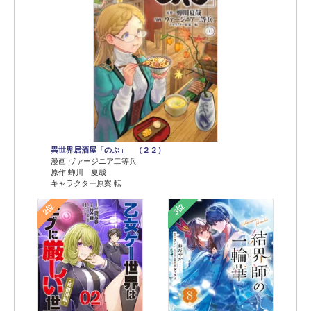
異世界居酒屋「のぶ」 （２２）
漫画 ヴァージニア二等兵
原作 蝉川 夏哉
キャラクター原案 転
2位
3位