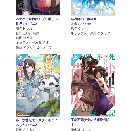
乙女ゲー世界はモブに厳しい
結界師の一輪華 8
世界です【…2
著者 おだやか
制作 FTops
原作 クレハ
原作 三嶋 与夢
キャラクター原案 ボダック
作画 行々狸
ス
キャラクター原案 孟達
構成 マツリ セイシロウ
4位
5位
不老不死少女の苗床旅行記
私、蜘蛛なモンスターをテイ
５
ムしたので…2
漫画 ふじはん
作画 さんねこ