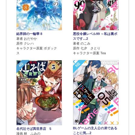
結界師の一輪華 8
悪役令嬢レベル99 ～私は裏ボ
著者 おだやか
スです…2
原作 クレハ
著者 のこみ
キャラクター原案 ボダック
原作 七夕 さとり
ス
キャラクター原案 Tea
4位
5位
BLゲームの主人公の弟である
名代辻そば異世界店 5
ことに気…2
漫画 林 ふみの