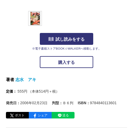
試し読みをする
※電子書籍ストアBOOK☆WALKERへ移動します。
購入する
著者
志水 アキ
定価：
555
円
（本体
514
円＋税）
発売日：
2006年02月23日
判型：
Ｂ６判
ISBN：
9784840113601
ポスト
シェア
送る