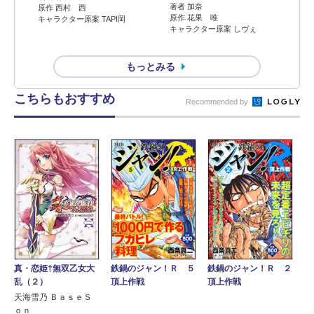
著者 加奈
原作 西村 西
原作 花果 唯
キャラクター原案 TAPI岡
キャラクター原案 しヴぇ
もっとみる
こちらもおすすめ
Recommended by
真・恋姫†無双乙女大
鉄鍋のジャン！Ｒ ５
鉄鍋のジャン！Ｒ ２
乱（２）
頂上作戦
頂上作戦
天海雪乃 ＢａｓｅＳ
ｏｎ