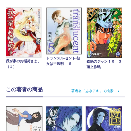
トランスル‐セント‐彼
我が家のお稲荷さま。
鉄鍋のジャン！Ｒ ３
女は半透明‐ ５
（１）
頂上作戦
この著者の商品
著者名「志水アキ」で検索