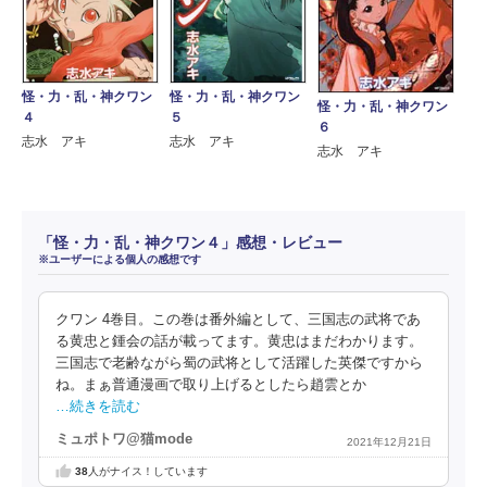
怪・力・乱・神クワン
怪・力・乱・神クワン
怪・力・乱・神クワン
４
５
６
志水 アキ
志水 アキ
志水 アキ
「怪・力・乱・神クワン４」感想・レビュー
※ユーザーによる個人の感想です
クワン 4巻目。この巻は番外編として、三国志の武将であ
る黄忠と鍾会の話が載ってます。黄忠はまだわかります。
三国志で老齢ながら蜀の武将として活躍した英傑ですから
ね。まぁ普通漫画で取り上げるとしたら趙雲とか
…続きを読む
ミュポトワ@猫mode
2021年12月21日
38
人がナイス！しています