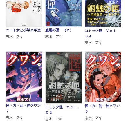
ニート女と小学２年生
魍魎の匣 （２）
コミック怪 Ｖｏｌ．
０４
志水 アキ
志水 アキ
志水 アキ
怪・力・乱・神クワン
怪・力・乱・神クワン
コミック怪 Ｖｏｌ．
７
６
０２
志水 アキ
志水 アキ
志水 アキ