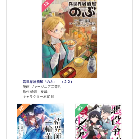
1位
異世界居酒屋「のぶ」 （２２）
漫画 ヴァージニア二等兵
原作 蝉川 夏哉
キャラクター原案 転
2位
3位