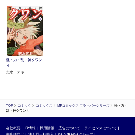
怪・力・乱・神クワン
４
志水 アキ
TOP
コミック
コミックス
MFコミックス フラッパーシリーズ
怪・力・
乱・神クワン４
会社概要
IR情報
採用情報
広告について
ライセンスについて
書店様向け
法人様一括購入
KADOKAWAグループ