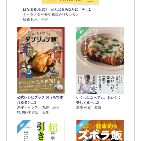
はなまるおばけ がんばるあなたに、今…2
キャラクター著作 株式会社サンリオ
監修 鈴木 裕介
2位
3位
公式レシピブック おうちで作
いくつになっても、おいしく
れるダン…2
美しく食べ…2
原作・イラスト 九井 諒子
著者 松尾 幸造
料理制作 池田 美希
4位
5位