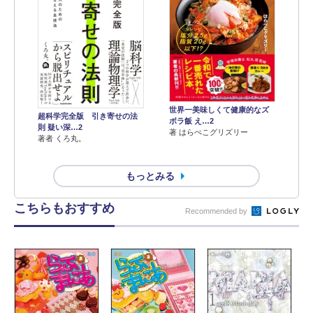
世界一美味しくて健康的なズ
超科学完全版 引き寄せの法
ボラ飯 え…2
則 疑い深…2
著 はらぺこグリズリー
著者 くろ丸。
もっとみる
こちらもおすすめ
Recommended by