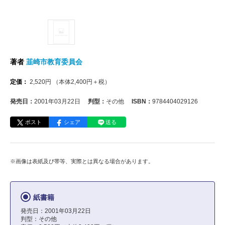
著者
韮崎市教育委員会
定価：
2,520
円
（本体
2,400
円＋税）
発売日：
2001年03月22日
判型：
その他
ISBN：
9784404029126
ポスト
シェア
送る
※画像は表紙及び帯等、実際とは異なる場合があります。
紙書籍
発売日：2001年03月22日
判型：その他