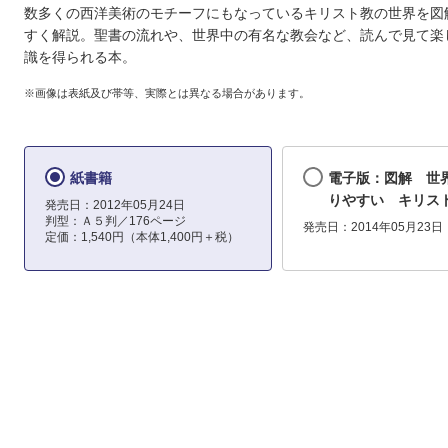
数多くの西洋美術のモチーフにもなっているキリスト教の世界を図
すく解説。聖書の流れや、世界中の有名な教会など、読んで見て楽
識を得られる本。
※画像は表紙及び帯等、実際とは異なる場合があります。
紙書籍
電子版：図解 世
りやすい キリス
発売日：2012年05月24日
判型：Ａ５判／176ページ
発売日：2014年05月23日
定価：1,540円（本体1,400円＋税）