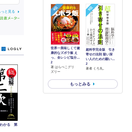
4位
5位
もっと見る
世界一美味しくて健
y
超科学完全版 引き
康的なズボラ飯 え
寄せの法則 疑い深
っ、全レシピ塩分…
い人のための願い…
2
2
著 はらぺこグリ
著者 くろ丸。
ズリー
もっとみる
わかる 第