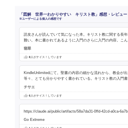
「図解 世界一わかりやすい キリスト教」感想・レビュー
※ユーザーによる個人の感想です
読友さんが読んでいて気になった本。キリスト教に関する長年
難い。本に書かれてあるように入門のさらに入門の内容。こん
翡翠
8
人がナイス！しています
KindleUnlimitedにて。聖書の内容の細かな流れから
等々、とても分かりやすく書かれている。キリスト教の入門書
チサエ
6
人がナイス！しています
https://claude.ai/public/artifacts/58a7da31-0ffd-42cd-a0ca-6a
Go Extreme