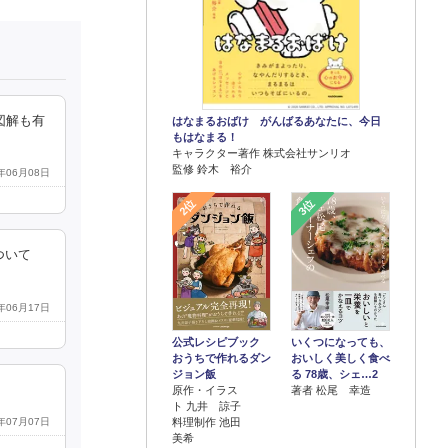
図解も有
はなまるおばけ がんばるあなたに、今日
もはなまる！
キャラクター著作 株式会社サンリオ
監修 鈴木 裕介
1年06月08日
2位
3位
ついて
2年06月17日
公式レシピブック
いくつになっても、
おうちで作れるダン
おいしく美しく食べ
ジョン飯
る 78歳、シェ…2
原作・イラス
著者 松尾 幸造
ト 九井 諒子
料理制作 池田
5年07月07日
美希