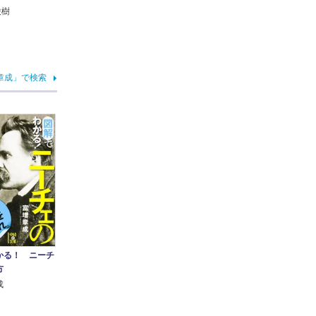
俊樹
章成」で検索
かる！ ニーチ
方
成