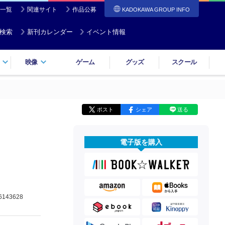
一覧
関連サイト
作品公募
KADOKAWA GROUP INFO
検索
新刊カレンダー
イベント情報
映像
ゲーム
グッズ
スクール
ポスト
シェア
送る
電子版を購入
6143628