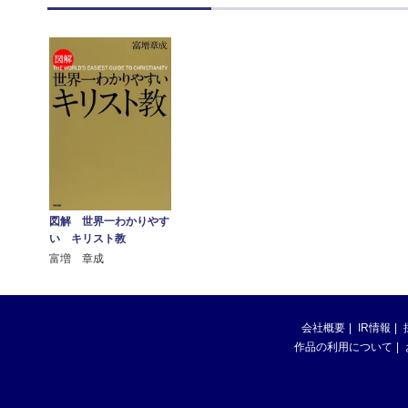
図解 世界一わかりやす
い キリスト教
富増 章成
会社概要
IR情報
作品の利用について