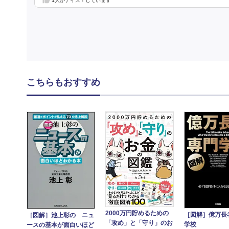
1
人がナイス！しています
こちらもおすすめ
2000万円貯めるための
［図解］億万長
［図解］池上彰の ニュ
「攻め」と「守り」のお
学校
ースの基本が面白いほど