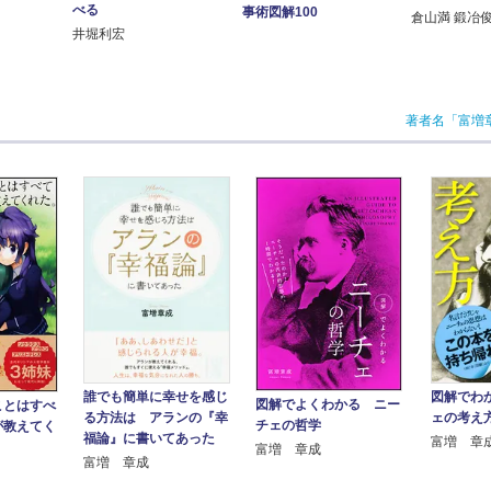
べる
事術図解100
倉山満 鍛冶
井堀利宏
著者名「富増
誰でも簡単に幸せを感じ
図解でわ
図解でよくわかる ニー
ことはすべ
る方法は アランの『幸
ェの考え
チェの哲学
が教えてく
福論』に書いてあった
富増 章
富増 章成
富増 章成