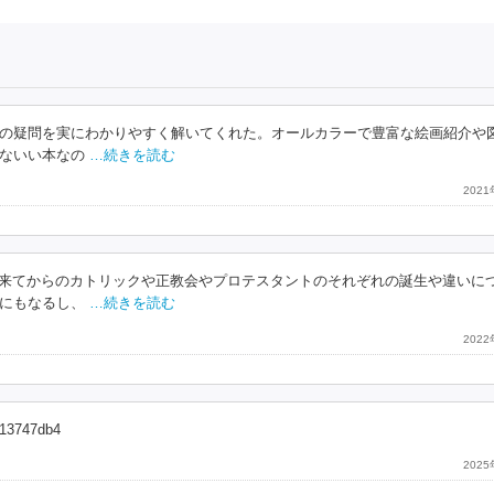
の疑問を実にわかりやすく解いてくれた。オールカラーで豊富な絵画紹介や
ないい本なの
…続きを読む
202
、教会が出来てからのカトリックや正教会やプロテスタントのそれぞれの誕生や違いに
にもなるし、
…続きを読む
202
7b13747db4
202