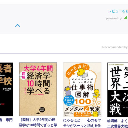
レビューを
powered by
Recommended b
［図解］大学4年間の経
者 専門
にゃるほど！ 心のモヤ
総図解 よく
済学が10時間でざっと学
モヤがスーッと消える仕
二次世界大戦