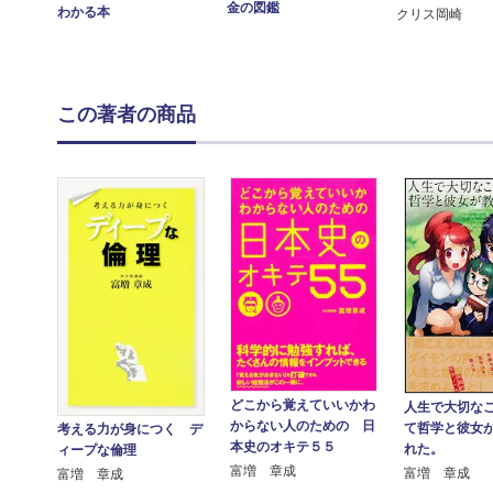
金の図鑑
わかる本
クリス岡崎
この著者の商品
どこから覚えていいかわ
人生で大切な
からない人のための 日
て哲学と彼女
考える力が身につく デ
本史のオキテ５５
れた。
ィープな倫理
富増 章成
富増 章成
富増 章成