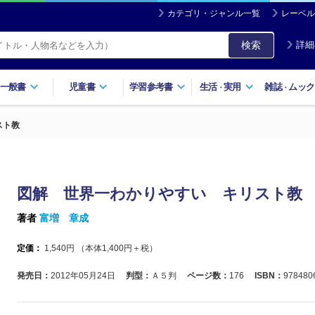
カテゴリ・ジャンル一覧
レーベル
検索
詳細
一般書
児童書
学習参考書
生活
実用
雑誌
ムック
・
・
スト教
図解 世界一わかりやすい キリスト教
著者
富増 章成
定価：
1,540
円 （本体
1,400
円＋税）
発売日：
2012年05月24日
判型：
Ａ５判
ページ数：
176
ISBN：
978480