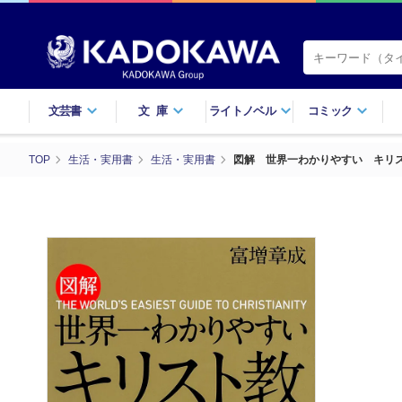
文芸書
文庫
ライトノベル
コミック
TOP
生活・実用書
生活・実用書
図解 世界一わかりやすい キリ