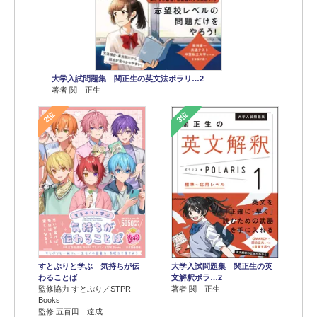
大学入試問題集 関正生の英文法ポラリ…2
著者 関 正生
2位
3位
すとぷりと学ぶ 気持ちが伝
大学入試問題集 関正生の英
わることば
文解釈ポラ…2
監修協力 すとぷり／STPR
著者 関 正生
Books
監修 五百田 達成