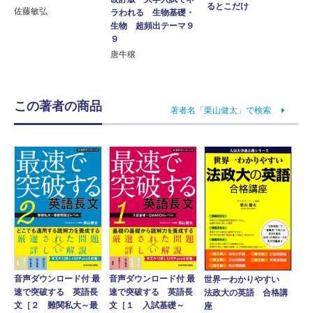
るとこだけ
佐藤敏弘
ラわれる 生物基礎・
生物 超頻出テーマ９
９
唐牛穣
この著者の商品
著者名「栗山健太」で検索
音声ダウンロード付 最
音声ダウンロード付 最
世界一わかりやすい
速で突破する 英語長
速で突破する 英語長
法政大の英語 合格講
文［２ 難関私大～最
文［１ 入試基礎～
座