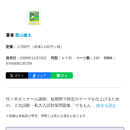
著者
栗山健太
定価：
1,256
円
（本体
1,142
円＋税）
発売日：
2009年12月10日
判型：
Ａ５判
ページ数：
240
ISBN：
9784806135784
ポスト
シェア
送る
代々木ゼミナール講師。短期間で特定のテーマを仕上げるため
の、２次試験・私大入試対策問題集「でるもん
…続きを読む
※画像は表紙及び帯等、実際とは異なる場合があります。