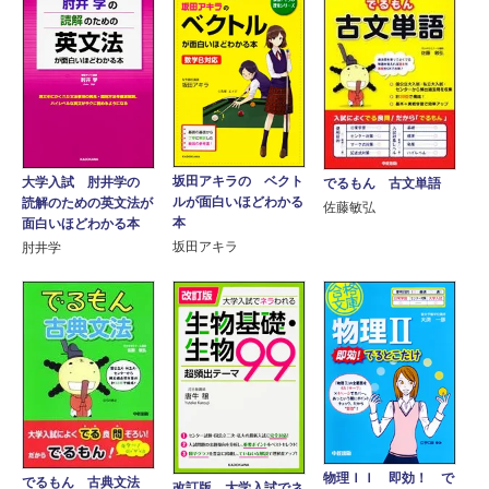
坂田アキラの ベクト
大学入試 肘井学の
でるもん 古文単語
ルが面白いほどわかる
読解のための英文法が
佐藤敏弘
本
面白いほどわかる本
坂田アキラ
肘井学
物理ＩＩ 即効！ で
でるもん 古典文法
改訂版 大学入試でネ