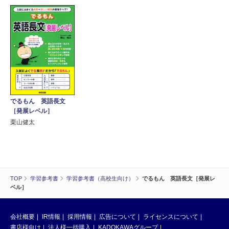
でるもん 英語長文
［発展レベル］
栗山健太
TOP
学習参考書
学習参考書（高校生向け）
でるもん 英語長文［発展レ
ベル］
会社概要
IR情報
採用情報
広告について
ライセンスについて
書店様向け
法人様一括購入
KADOKAWAグループ