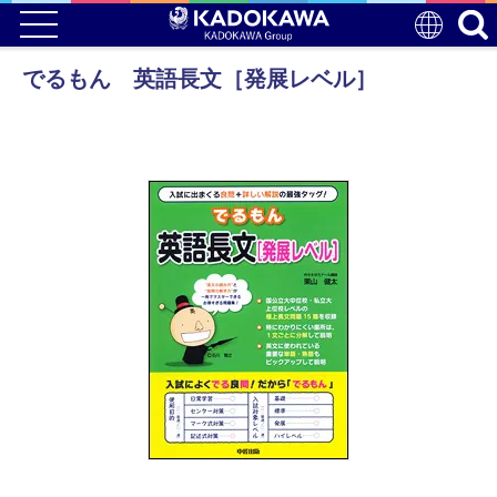
でるもん 英語長文［発展レベル］