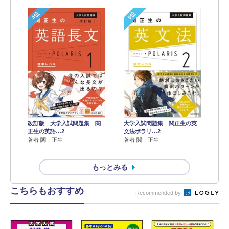
4位
5位
改訂版 大学入試問題集 関
大学入試問題集 関正生の英
正生の英語…2
文法ポラリ…2
著者 関 正生
著者 関 正生
もっとみる
こちらもおすすめ
Recommended by