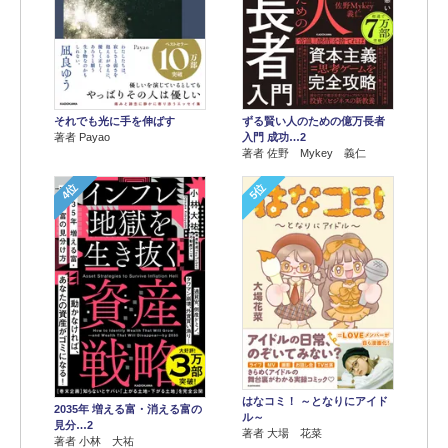
それでも光に手を伸ばす
ずる賢い人のための億万長者
著者 Payao
入門 成功…2
著者 佐野 Mykey 義仁
4位
5位
はなコミ！ ～となりにアイド
2035年 増える富・消える富の
ル～
見分…2
著者 大場 花菜
著者 小林 大祐