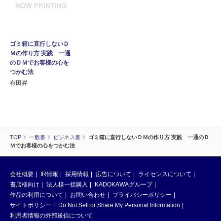
ゴミ箱に直行しないＤ
Ｍの作り方 実践 一通
のＤＭでお客様の心を
つかむ法
有田昇
TOP
一般書
ビジネス書
ゴミ箱に直行しないＤＭの作り方 実践 一通のＤ
Ｍでお客様の心をつかむ法
会社概要
IR情報
採用情報
広告について
ライセンスについて
書店様向け
法人様一括購入
KADOKAWAグループ
作品の利用について
お問い合わせ
プライバシーポリシー
サイトポリシー
Do Not Sell or Share My Personal Information
利用者情報の外部送信について