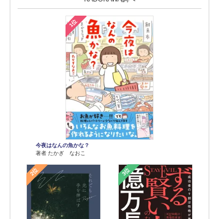
1位
今夜はなんの魚かな？
著者 たかぎ なおこ
2位
3位