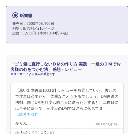
紙書籍
発売日：2003年03月06日
判型：四六判／216ページ
定価：1,512円（本体1,400円＋税）
「ゴミ箱に直行しないＤＭの作り方 実践 一通のＤＭでお
客様の心をつかむ法」感想・レビュー
※ユーザーによる個人の感想です
【思い出本再読1903-2】レビューを放置していた。古いの
で注意は必要だが、普遍なこともあるでしょう。DM再送の
法則…同じDMを何度も同じ人に送ったとすると、二度目に
は半分に落ちて、三度目のDMではさらに落ちて３
…続きを読む
かりん
2019年03月10日
3
人がナイス！しています