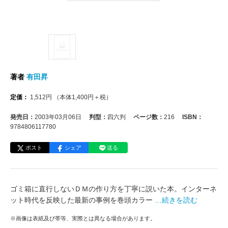
著者
有田昇
定価：
1,512
円
（本体
1,400
円＋税）
発売日：
2003年03月06日
判型：
四六判
ページ数：
216
ISBN：
9784806117780
ポスト
シェア
送る
ゴミ箱に直行しないＤＭの作り方を丁寧に説いた本。インターネ
ット時代を反映した最新の事例を巻頭カラー
…続きを読む
※画像は表紙及び帯等、実際とは異なる場合があります。